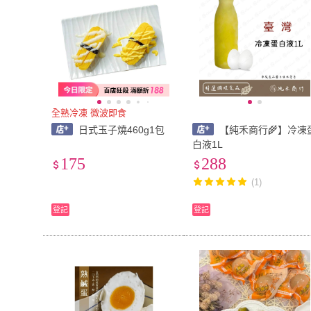
全熟冷凍 微波即食
日式玉子燒460g1包
【純禾商行🌾】冷凍
白液1L
175
288
(1)
登記
登記