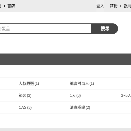
劃
書店
登入
註冊
會員
它蛋品
搜尋
取消
大叔嚴選
(
1
)
誠實討海人
(
1
)
取消
大叔嚴選
(
1
)
誠實討海人
(
1
)
箱裝
(
3
)
1入
(
3
)
3~5
取消
箱裝
(
3
)
1入
(
3
)
CAS
(
3
)
清真認證
(
2
)
CAS
(
3
)
清真認證
(
2
)