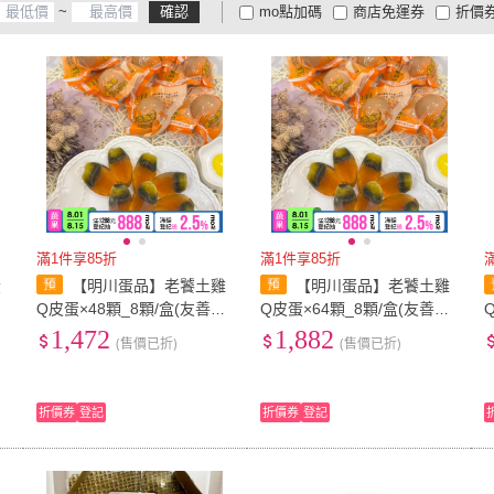
~
確認
mo點加碼
商店免運券
折價
大家電安心配
大家電快配
商
低溫宅配
定期配/分次配
貨
4
及以上
3
及以上
2
及
滿1件享85折
滿1件享85折
蛋
【明川蛋品】老饕土雞
【明川蛋品】老饕土雞
Q皮蛋×48顆_8顆/盒(友善平
Q皮蛋×64顆_8顆/盒(友善平
飼*非籠養*超Q彈土雞皮蛋)
飼*非籠養*超Q彈土雞皮蛋)
1,472
1,882
(售價已折)
(售價已折)
折價券
登記
折價券
登記