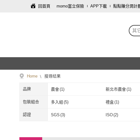
回首頁
momo富立保險
APP下載
點點賺分潤計
其
Home
搜尋結果
品牌
農會
(
1
)
新北市農會
(
1
)
農會
(
1
)
新北市農會
(
1
)
包裝組合
多入組
(
5
)
禮盒
(
1
)
多入組
(
5
)
禮盒
(
1
)
認證
SGS
(
3
)
ISO
(
2
)
SGS
(
3
)
ISO
(
2
)