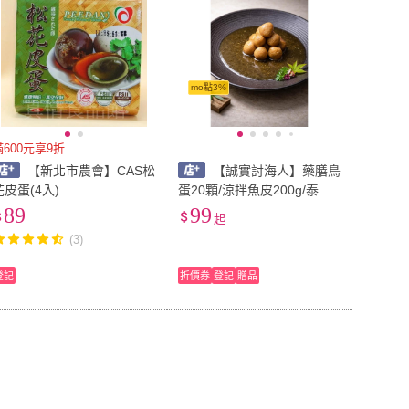
mo點3%
滿600元享9折
【新北市農會】CAS松
【誠實討海人】藥膳鳥
花皮蛋(4入)
蛋20顆/涼拌魚皮200g/泰式
海香菇300g
89
99
起
(3)
登記
折價券
登記
贈品