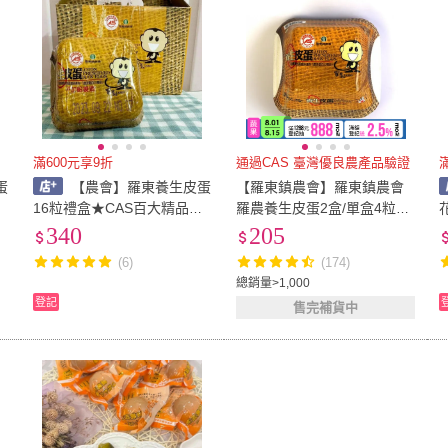
滿600元享9折
通過CAS 臺灣優良農產品驗證
蛋
【農會】羅東養生皮蛋
【羅東鎮農會】羅東鎮農會
16粒禮盒★CAS百大精品★
羅農養生皮蛋2盒/單盒4粒入
農會好物★
(皮蛋)
340
205
(6)
(174)
總銷量>1,000
登記
售完補貨中