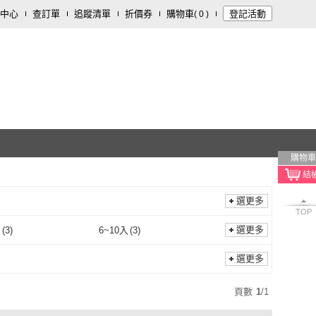
中心
查訂單
追蹤清單
折價券
購物車
登記活動
(
0
)
購物車
選更多
TOP
選更多
入
(
3
)
6~10入
(
3
)
3~5入
(
3
)
6~10入
(
3
)
選更多
頁數
1
/
1