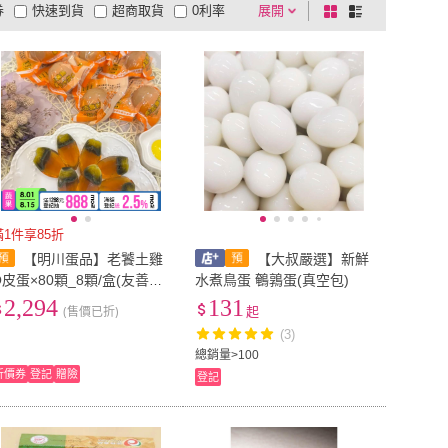
券
快速到貨
超商取貨
0利率
展開
棋
條
品有量
有影片
電視購物
盤
列
到付款
超商付款
5
式
式
以上
1
及以上
滿1件享85折
【明川蛋品】老饕土雞
【大叔嚴選】新鮮
Q皮蛋×80顆_8顆/盒(友善平
水煮鳥蛋 鵪鶉蛋(真空包)
飼*非籠養*超Q彈土雞皮蛋)
2,294
131
(售價已折)
起
(3)
總銷量>100
折價券
登記
贈險
登記