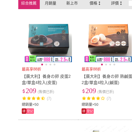
綜合推薦
月銷量
新上市
價格
評價
最高享88折
最高享88折
【廣大利】養身の卵 皮蛋2
【廣大利】養身の卵 熟鹹
盒/單盒4粒入(皮蛋)
2盒/單盒4粒入(鹹蛋)
209
209
(售價已折)
(售價已折)
(7)
(7)
總銷量>50
總銷量>50
速
登記
速
登記