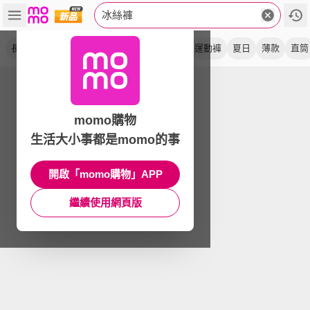
冰絲褲
長褲
涼感
寬褲
休閒褲
彈力
速乾
運動褲
夏日
薄款
直筒
momo購物
生活大小事都是momo的事
開啟「momo購物」APP
繼續使用網頁版