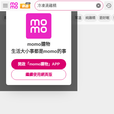
冷凍滴雞精
原味
熬雞精
土雞
無添加
禮盒
盒裝
常溫
純雞精
筋好眠
momo購物
生活大小事都是momo的事
開啟「momo購物」APP
繼續使用網頁版