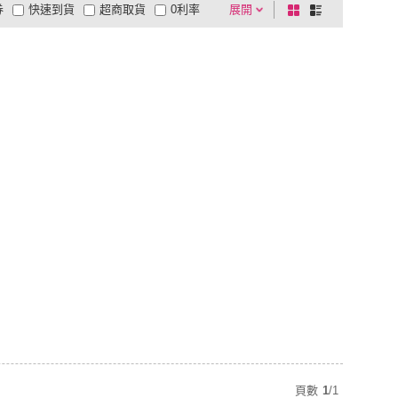
券
快速到貨
超商取貨
0利率
展開
棋
條
品有量
有影片
電視購物
盤
列
到付款
超商付款
5
式
式
以上
1
及以上
頁數
1
/
1