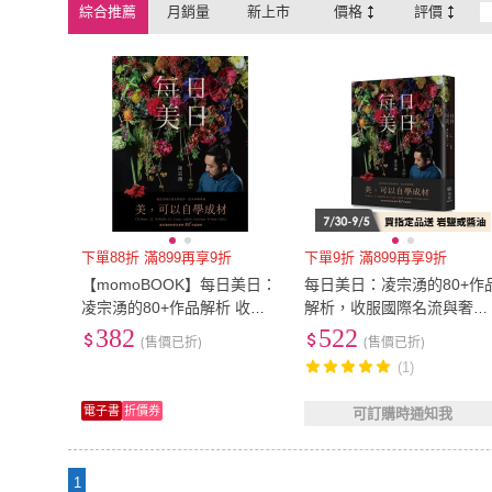
綜合推薦
月銷量
新上市
價格
評價
下單88折 滿899再享9折
下單9折 滿899再享9折
【momoBOOK】每日美日：
每日美日：凌宗湧的80+作
凌宗湧的80+作品解析 收服
解析，收服國際名流與奢侈
國際名流與奢侈品牌的原生
品牌的原生美學
382
522
(售價已折)
(售價已折)
美學(電子書)
(1)
電子書
折價券
可訂購時通知我
1