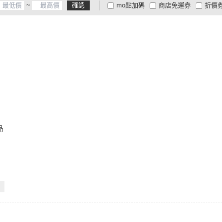
~
確認
mo點加碼
商店免運券
折價
大家電安心配
大家電快配
商
低溫宅配
定期配/分次配
貨
4
及以上
3
及以上
2
及
品