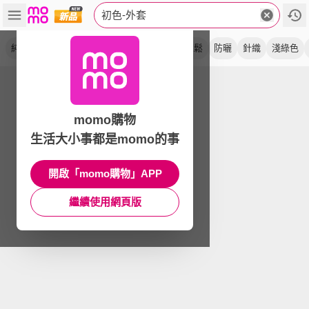
初色-外套
純色
連帽
休閒
立領
長袖
夾克
寬鬆
防曬
針織
淺綠色
momo購物
生活大小事都是momo的事
開啟「momo購物」APP
繼續使用網頁版