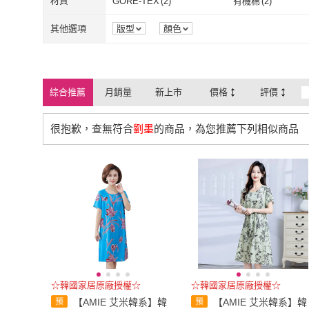
2L
(
2
)
3L
(
2
)
材質
GORE-TEX
(
2
)
有機棉
(
2
)
2L
(
2
)
3L
(
2
)
XL
(
2
)
2XL
(
2
)
GORE-TEX
(
2
)
有機棉
(
2
)
牛津布
(
2
)
帆布
(
2
)
其他選項
版型
顏色
XL
(
2
)
2XL
(
2
)
Free
(
2
)
牛津布
(
2
)
帆布
(
2
)
絨布
(
2
)
莫代爾
(
2
)
Free
(
2
)
絨布
(
2
)
莫代爾
(
2
)
彈性纖維
(
2
)
羊毛
(
2
)
綜合推薦
月銷量
新上市
價格
評價
彈性纖維
(
2
)
羊毛
(
2
)
很抱歉，查無符合
劉墨
的商品，為您推薦下列相似商品
☆韓國家居原廠授權☆
☆韓國家居原廠授權☆
【AMIE 艾米韓系】韓
【AMIE 艾米韓系】韓