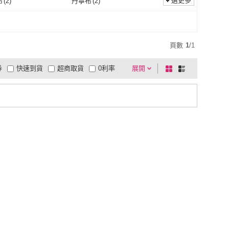
7L
(
2
)
選更多
布
(
2
)
丹寧布
(
2
)
6L
(
2
)
7L
(
2
)
2
)
6XL
(
2
)
不織布
(
2
)
丹寧布
(
2
)
2
)
紗
(
2
)
5XL
(
2
)
6XL
(
2
)
蠶絲
(
2
)
紗
(
2
)
2
)
聚酯纖維
(
2
)
頁數
1
/
1
尼龍
(
2
)
聚酯纖維
(
2
)
券
快速到貨
超商取貨
0利率
展開
棋
條
品有量
有影片
電視購物
盤
列
到付款
超商付款
5
式
式
以上
1
及以上