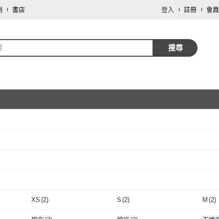
劃
書店
登入
註冊
會員
墨
搜尋
取消
取消
系
(
2
)
取消
XS
(
2
)
S
(
2
)
M
(
2
)
取消
XS
(
2
)
S
(
2
)