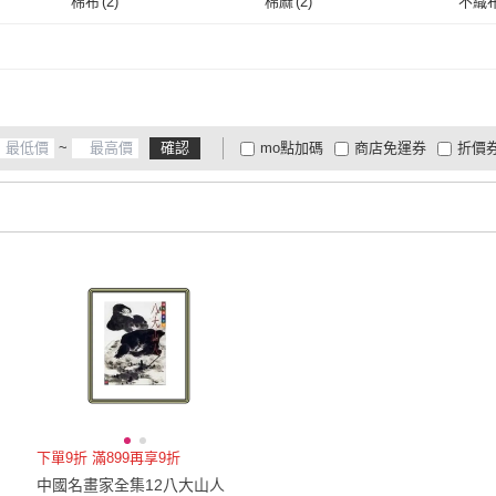
4L
(
2
)
5L
(
2
)
6L
(
2
)
棉布
(
2
)
棉麻
(
2
)
不織
4L
(
2
)
5L
(
2
)
3XL
(
2
)
4XL
(
2
)
5XL
(
棉布
(
2
)
棉麻
(
2
)
防水布
(
2
)
網布
(
2
)
蠶絲
(
3XL
(
2
)
4XL
(
2
)
防水布
(
2
)
網布
(
2
)
萊卡
(
2
)
嫘縈
(
2
)
尼龍
(
萊卡
(
2
)
嫘縈
(
2
)
皮革
(
2
)
其它
(
2
)
~
確認
mo點加碼
商店免運券
折價
大家電安心配
大家電快配
商
皮革
(
2
)
其它
(
2
)
低溫宅配
定期配/分次配
貨
4
及以上
3
及以上
2
及
下單9折 滿899再享9折
中國名畫家全集12八大山人