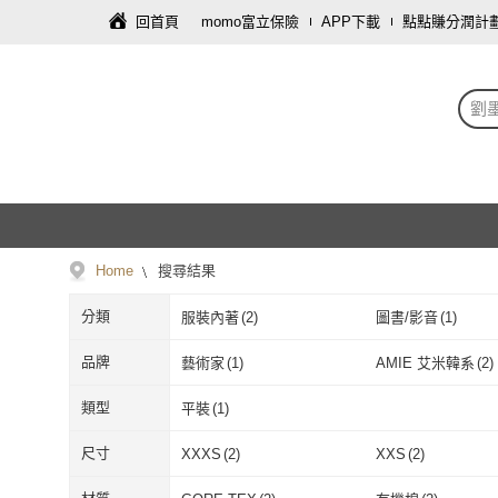
回首頁
momo富立保險
APP下載
點點賺分潤計
劉
Home
搜尋結果
分類
服裝內著
(
2
)
圖書/影音
(
1
)
品牌
藝術家
(
1
)
AMIE 艾米韓系
(
2
)
藝術家
(
1
)
AMIE 艾米韓
類型
平裝
(
1
)
平裝
(
1
)
尺寸
XXXS
(
2
)
XXS
(
2
)
XXXS
(
2
)
XXS
(
2
)