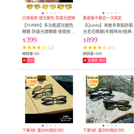
日夜兩用 感光變色 防遠光遮陽
看遠看中看近一次搞定
【YUNMI】多功能感光變色
【Quinta】漸進多焦點防藍
眼鏡 防遠光燈眼鏡 夜間安全
光老花眼鏡(年輕時尚/經典
眼鏡 防眩光 防強光護目鏡
框/男女適用QTPM1701-多
399
899
太陽鏡 偏光墨鏡 夜視眼鏡
色可選)
(12)
(47)
總銷量>50
總銷量>500
速
登記
速
折價券
登記
下單9折 滿3000再折300
下單9折 滿3000再折300