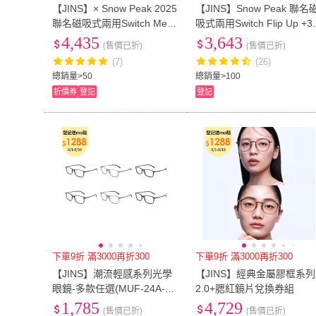
【JINS】× Snow Peak 2025
【JINS】Snow Peak 聯名
聯名磁吸式兩用Switch Metal
吸式兩用Switch Flip Up +3
Flip Up +360° 偏光/駕駛-多
0° 光學眼鏡
4,435
3,643
(售價已折)
(售價已折)
款任選(UMF-25S-019)
(7)
(26)
總銷量>50
總銷量>100
折價券
登記
登記
下單9折 滿3000再折300
下單9折 滿3000再折300
【JINS】潮流輕感系列光學
【JINS】經典金屬膠框系列
眼鏡-多款任選(MUF-24A-05
2.0+腮紅鏡片兌換券組
7/MUF-24A-058)
1,785
4,729
(售價已折)
(售價已折)