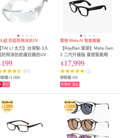
3入組 防疫防飛沫抗UV
雷朋 Meta AI 智能眼鏡
【TAI LI 太力】台灣製-3入
【RayBan 雷朋】Meta Gen
組防飛沫防疫護目鏡抗UV40
2 二代升級版 雷朋智能眼鏡
0眼鏡(出國旅遊必備 台灣商
AI智慧眼鏡(Wayfarer Headli
199
17,999
檢合格)
ner 系列)
(67)
(1)
銷量>1,000
總銷量>50
速
登記
折價券
登記