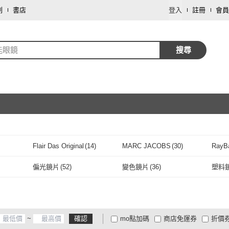
劃
書店
登入
註冊
會員
能眼鏡
搜尋
取消
Flair Das Original
(
14
)
MARC JACOBS
(
30
)
RayB
取消
Flair Das Original
(
14
)
MARC JACOBS
(
30
)
CELINE
(
78
)
EYEFUL
(
42
)
SER
偏光鏡片
(
52
)
變色鏡片
(
36
)
塑料
CELINE
(
78
)
EYEFUL
(
42
)
mo
(
5
)
BURBERRY 巴寶莉
(
49
)
KlassiC.
(
49
)
MOL
0
)
偏光鏡片
(
52
)
變色鏡片
(
36
)
rragamo
(
5
)
BURBERRY 巴寶莉
(
49
)
KlassiC.
(
49
)
KENZO
(
21
)
100%
(
2
)
OWN
~
確認
mo點加碼
商店免運券
折價
9
)
KENZO
(
21
)
100%
(
2
)
BLUE ELEPHANT
(
22
)
KEL MODE
(
9
)
men l
大家電安心配
大家電快配
商