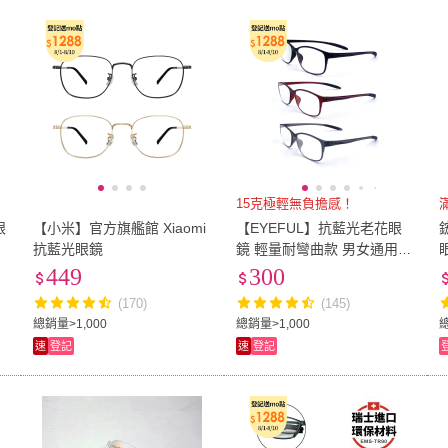
低溫宅配
定期配/分次配
貨
8
)
BLUE ELEPHANT
(
22
)
KEL MODE
(
9
)
(
24
)
PTK
(
3
)
COACH
(
54
)
Moon
4
及以上
3
及以上
2
及
夏利豪
(
24
)
PTK
(
3
)
COACH
(
54
)
moi
(
21
)
Z-POLS
(
10
)
ZEI
moi
(
21
)
Z-POLS
(
10
)
YUNMI
(
1
)
Quality 聚家
(
1
)
PLA
YUNMI
(
1
)
Quality 聚家
(
1
)
15克極輕無負擔感！
眼
【小米】官方旗艦館 Xiaomi
【EYEFUL】抗藍光老花眼
抗藍光眼鏡
鏡 輕量耐彎曲款 男女通用
(可夾口袋 輕鬆攜帶不易丟失
449
300
濾藍光閱讀眼鏡)
(170)
(145)
總銷量>1,000
總銷量>1,000
速
登記
速
登記