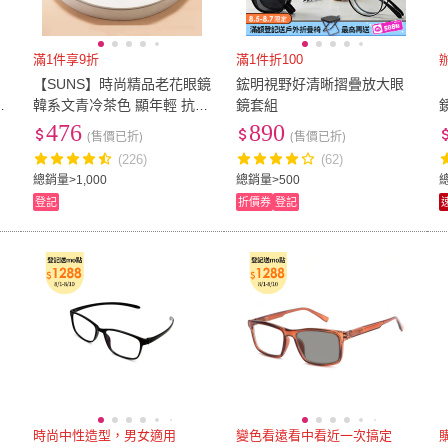
滿1件享9折
滿1件折100
【SUNS】時尚精品老花眼鏡
鋐明視野好清晰摺疊放大眼
大
韓系文青冷茶色 顯年輕 抗紫
鏡套組
外線濾藍光 高硬度耐磨鏡片
476
890
(售價已折)
(售價已折)
配戴清晰
(226)
(62)
總銷量>1,000
總銷量>500
總
登記
折價券
登記
時尚中性造型，男女適用
變色看遠看中看近一次搞定