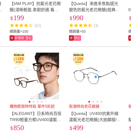
磁
【IAM PLAY】抗藍光老花眼
【Quinta】漸進多焦點感光
6
鏡(清晰輕盈.柔韌舒適.看手
變色防藍光老花眼鏡(經典框
機看電視.閱讀書寫都適用)
型/多色可選QTPM587B)
199
990
(52)
(3)
總銷量>100
總銷量>50
速
折價券
登記
速
登記
購物節限時特殺 單件5折起
新潮時尚老花眼鏡
【ALEGANT】日系時尚百搭
【Quinta】UV400抗紫外線
TR90輕量方框UV400濾藍光
濾藍光老花眼鏡(大臉顯瘦/經
眼鏡(抗藍光眼鏡/檢驗合格/
典圓框/男女適用QTP225)
850
499