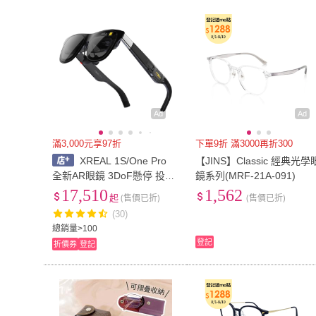
CHANEL 香奈兒
(
4
)
ALEGANT
(
10
SINYA
(
164
)
CHARRIOL 夏利豪
SINYA
(
164
)
CHARRIOL 
Eschenbach
(
18
)
Docomo
(
35
)
Eschenbach
(
18
)
Docomo
(
35
)
LEEHER
(
160
)
TAI LI 太力
(
9
)
LEEHER
(
160
)
TAI LI 太力
(
9
)
POLICE
(
56
)
ACEKA
(
1
)
Ad
Ad
POLICE
(
56
)
ACEKA
(
1
)
滿3,000元享97折
下單9折 滿3000再折300
XREAL 1S/One Pro
【JINS】Classic 經典光學
全新AR眼鏡 3DoF懸停 投影
鏡系列(MRF-21A-091)
巨幕 Steam/ROG/Switch/PC
17,510
1,562
起
(售價已折)
(售價已折)
(30)
總銷量>100
登記
折價券
登記