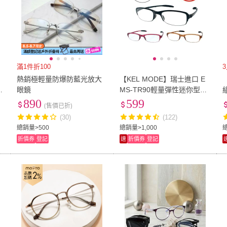
滿1件折100
熱銷極輕量防爆防藍光放大
【KEL MODE】瑞士進口 E
眼鏡
MS-TR90輕量彈性迷你型摺
疊眼鏡-老花眼鏡(三款可挑
890
599
(售價已折)
選)
(30)
(122)
總銷量>500
總銷量>1,000
總
折價券
登記
速
折價券
登記