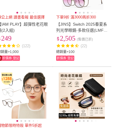
辦公上網 讀書看報 最佳選擇
下單9折 滿3000再折300
【IAM PLAY】超彈性老花眼
【JINS】Switch 2025春夏系
鏡(2入組)
列光學眼鏡-多款任選(LMF-2
5S-219/220/221/222)
249
2,505
(售價已折)
(122)
(22)
銷量>1,000
總銷量>100
速
折價券
登記
折價券
登記
免運券
購物節限時特殺 單件5折起