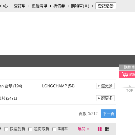
中心
查訂單
追蹤清單
折價券
購物車
登記活動
(
0
)
購物車
選更多
an 雷朋
(
194
)
LONGCHAMP
(
54
)
TOP
RayBan 雷朋
(
194
)
LONGCHAMP
(
54
)
OVA
(
72
)
NIKE 耐吉
(
23
)
選更多
鏡片
(
2471
)
SEROVA
(
72
)
NIKE 耐吉
(
23
)
SION 陌森
(
26
)
Oakley
(
72
)
塑料鏡片
(
2471
)
頁數
1
/
212
下一頁
MOLSION 陌森
(
26
)
Oakley
(
72
)
DAYS
(
242
)
小米
(
1
)
券
快速到貨
超商取貨
0利率
展開
棋
條
OWNDAYS
(
242
)
小米
(
1
)
ife
(
86
)
nine
(
41
)
品有量
有影片
電視購物
盤
列