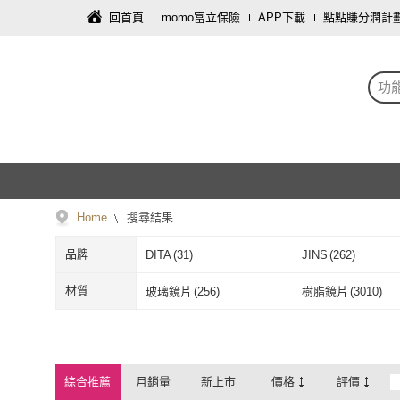
回首頁
momo富立保險
APP下載
點點賺分潤計
功
Home
搜尋結果
品牌
DITA
(
31
)
JINS
(
262
)
DITA
(
31
)
JINS
(
262
)
Vivienne Westwood
(
535
)
SUNS
(
305
)
材質
玻璃鏡片
(
256
)
樹脂鏡片
(
3010
)
Vivienne Westwood
(
535
)
SUNS
(
305
)
CARIN
(
112
)
Salvatore Ferraga
玻璃鏡片
(
256
)
樹脂鏡片
(
301
CARIN
(
112
)
Salvatore Fe
Quinta
(
42
)
MEGASOL
(
99
)
綜合推薦
月銷量
新上市
價格
評價
Quinta
(
42
)
MEGASOL
(
9
CHANEL 香奈兒
(
4
)
ALEGANT
(
108
)