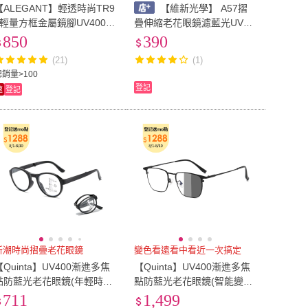
【ALEGANT】輕透時尚TR9
【維新光學】 A57摺
0輕量方框金屬鏡腳UV400濾
疊伸縮老花眼鏡濾藍光UV40
藍光眼鏡-3色(抗藍光眼鏡/檢
0高清便攜老花鏡
850
390
驗合格/韓國設計/新品上架)
(21)
(1)
總銷量>100
登記
速
登記
新潮時尚摺疊老花眼鏡
變色看遠看中看近一次搞定
【Quinta】UV400漸進多焦
【Quinta】UV400漸進多焦
點防藍光老花眼鏡(年輕時尚/
點防藍光老花眼鏡(智能變
經典圓框/輕巧摺疊QTPM66
色、抗紫外線-QTPM39B)
711
1,499