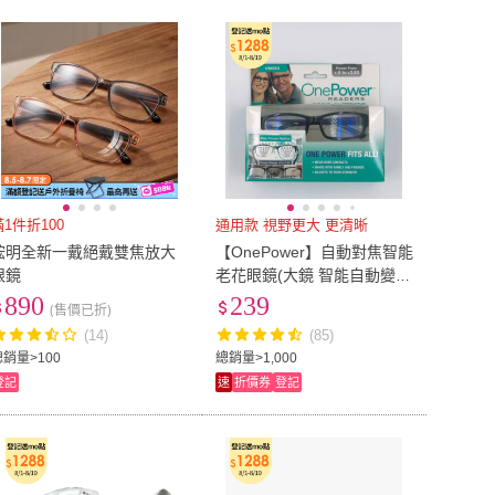
到付款
超商付款
5
式
式
men life
(
86
)
nine
(
41
)
Dy
(
173
)
KT DADA
(
93
)
以上
1
及以上
MoonDy
(
173
)
KT DADA
(
93
)
SS 蔡司
(
76
)
LEESA
(
160
)
ZEISS 蔡司
(
76
)
LEESA
(
160
)
YBOY
(
59
)
EMPORIO ARMANI
(
26
)
PLAYBOY
(
59
)
EMPORIO ARMANI
(
26
)
滿1件折100
通用款 視野更大 更清晰
鋐明全新一戴絕戴雙焦放大
【OnePower】自動對焦智能
眼鏡
老花眼鏡(大鏡 智能自動變焦
男女老花眼鏡 防藍光防疲勞
890
239
(售價已折)
漸進多焦點)
(14)
(85)
總銷量>100
總銷量>1,000
登記
速
折價券
登記