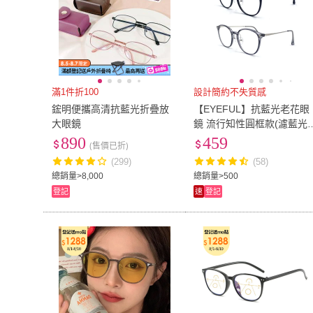
滿1件折100
設計簡約不失質感
鋐明便攜高清抗藍光折疊放
【EYEFUL】抗藍光老花眼
大眼鏡
鏡 流行知性圓框款(濾藍光
閱讀眼鏡 學院風 金屬鏡腳)
890
459
(售價已折)
(299)
(58)
總銷量>8,000
總銷量>500
登記
速
登記