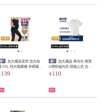
免運券
免運券
加大襪品宜羿 加大絲
加大襪品 男內衣 棉質
大碼褲襪 孕婦褲襪
U領短袖內衣 短袖上衣 白色
絲襪 大美女絲襪 高腰 大尺
內衣 台灣製 素面衫 內衣 男
139
110
襪 黑絲襪 胖妞褲襪 台
輕薄透氣 男內著 男內搭 內
灣製
搭上衣
登記
登記