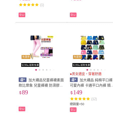
鬆 SPA 不易勾紗 3雙入
夾腳襪 襪子
(1)
登記
登記
免運券
免運券
●男女適宜，穿著舒適
加大襪品兒童褲襪素面
加大襪品 純棉平口褲
款比樂象 兒童褲襪 防滑膠印
可愛內褲 卡通平口內褲 精
韻律褲襪 內搭褲 打底褲 不
棉平口褲 大人平口褲 成人平
89
149
易勾紗 舞蹈襪 彈性 韻律襪
口褲 酷洛米平口褲 凱蒂貓
(12)
褲襪保暖褲襪
口褲人魚漢頓
總銷量>50
登記
登記