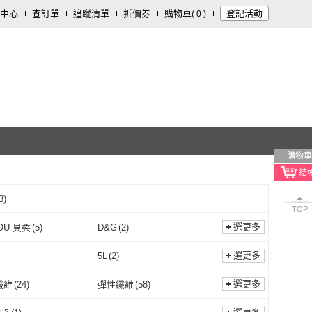
中心
查訂單
追蹤清單
折價券
購物車
登記活動
(
0
)
購物車
3
)
TOP
選更多
LOU 貝柔
(
5
)
D&G
(
2
)
PEILOU 貝柔
(
5
)
D&G
(
2
)
選更多
5L
(
2
)
4L
(
1
)
5L
(
2
)
2
)
Free
(
10
)
選更多
纖維
(
24
)
彈性纖維
(
58
)
5XL
(
2
)
Free
(
10
)
~100cm
(
1
)
101cm~110cm
(
1
)
聚酯纖維
(
24
)
彈性纖維
(
58
)