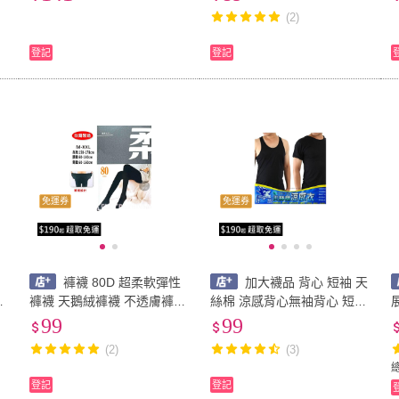
衣草/香氛/彈性/絲襪/褲襪 3
包屁褲 嬰兒屁屁褲 幼兒學步
(2)
雙入
褲 大耳狗
刷毛 
登記
登記
免運券
免運券
褲襪 80D 超柔軟彈性
加大襪品 背心 短袖 天
梳
褲襪 天鵝絨褲襪 不透膚褲襪
絲棉 涼感背心無袖背心 短袖
加大碼褲襪 防勾紗 臀部加片
野狼 內衣 吸濕排汗 男 素面
製 褲襪 4X
99
99
平
台灣製
衫 寬肩背心 無袖 內搭衣
(2)
(3)
登記
登記