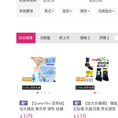
其它
(
1
)
對象與族群
女性
(
3
)
男性
(
28
)
17-19cm
(
1
)
20-24cm
(
4
)
111cm~120cm
(
1
)
121cm~130cm
(
1
)
其它
(
1
)
女性
(
3
)
男性
(
28
)
其他選項
款式
版型
顏色
包裝組合
111cm~120cm
(
1
)
121cm~130c
綜合推薦
月銷量
新上市
價格
評價
免運券
免運券
【QueenTex 琨蒂絲】
【加大衣襪褲】 機能
加大襪品 薰衣草 彈性 絲襪
五趾襪 抗菌消臭 男女適穿 K
褲襪 透明 耐穿 耐磨 美麗 放
GS 台灣製造 木屐襪 分趾襪
129
119