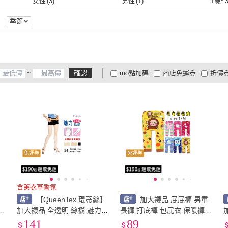
女性
(
3
)
男性
(
1
)
1歲~
22-27cm
(
7
)
25-27cm
(
3
)
131cm~140cm
(
1
)
女性
(
3
)
男性
(
1
)
季節
m
(
1
)
131cm~140cm
(
1
)
~
確認
mo點加碼
商店免運券
折價
大家電安心配
大家電快配
商
低溫宅配
定期配/分次配
貨
4
及以上
3
及以上
2
及
免運券
免運券
含薰衣草香氛
【QueenTex 琨蒂絲】
加大襪品 屁屁褲 男童
加大襪品 全透明 絲襪 魅力
長褲 打底褲 包屁衣 保暖褲
性感 薰衣草精油 台灣製 薰
寶寶內搭褲 凱蒂貓 布丁狗
141
89