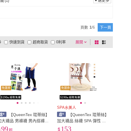
選更多
3歲
(
1
)
91cm~100cm
(
1
)
101cm~110cm
(
1
)
1歲~3歲
(
1
)
頁數
1
/
6
下一頁
券
快速到貨
超商取貨
0利率
展開
棋
條
品有量
有影片
電視購物
盤
列
到付款
超商付款
5
式
式
以上
1
及以上
免運券
免運券
SPA水美人
【QueenTex 琨蒂絲】
【QueenTex 琨蒂絲】
加大襪品 男褲襪 男內搭褲
加大襪品 絲襪 SPA 彈性 褲
男酷 男漢 男賞男爵 保暖內
襪 透明 耐穿 耐磨 美麗 放鬆
99
153
起