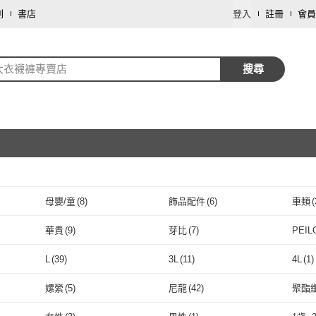
劃
書店
登入
註冊
會員
大衣襪褲專賣店
搜尋
母嬰/童
(
8
)
飾品配件
(
6
)
車類
(
取消
華貴
(
9
)
芽比
(
7
)
PEI
取消
2
)
華貴
(
9
)
芽比
(
7
)
POLO PARTY
(
1
)
L
(
39
)
3L
(
11
)
4L
(
1
)
POLO PARTY
(
1
)
取消
L
(
39
)
3L
(
11
)
3XL
(
4
)
4XL
(
2
)
5XL
(
嫘縈
(
5
)
尼龍
(
42
)
聚酯
3XL
(
4
)
4XL
取消
(
2
)
22-27cm
(
7
)
25-27cm
(
3
)
91cm
嫘縈
(
5
)
尼龍
(
42
)