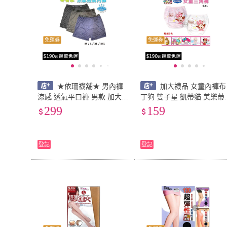
免運券
免運券
★依珊襪舖★ 男內褲
加大襪品 女童內褲布
涼感 透氣平口褲 男款 加大
丁狗 雙子星 凱蒂貓 美樂蒂
透氣快乾 冰涼褲 涼感褲 內
冰雪奇緣貝兒一組2色 純棉
299
159
褲男 睡褲 6件組優惠
內褲三角褲寶寶內褲/安全
大耳狗
登記
登記