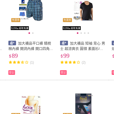
免運券
免運券
加大襪品平口褲 精梳
加大襪品 短袖 背心 男
棉內褲 開洞內褲 開口四角褲
士 超涼爽衣 圓領 素面衫/內
四角褲男生 男內褲 開檔四角
衣/男 涼感 T恤 睡衣 男內衣
89
99
褲
褲 格子四角褲 五片式平口褲
吸濕排汗內衣
(1)
(2)
內褲 純棉
登記
登記