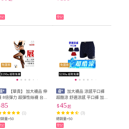
搭褲男 保暖內搭褲 內搭褲
水美人 透膚 3雙入
九分 免脫內搭褲 開洞
褲襪
登記
登記
免運券
免運券
【華貴】 加大襪品 伸
加大襪品 涼感平口褲
展 8倍彈力 超彈性絲襪 台灣
超酷涼 舒適涼感 平口褲 加
L加大碼絲襪 大尺
大尺碼 男內褲 四角褲 奧威
85
45
起
碼超彈性絲襪 孕婦絲襪 透膚
男生內褲 男用 四角內褲男
(1)
(3)
絲襪
平口褲男
總銷量>50
總銷量>50
登記
登記