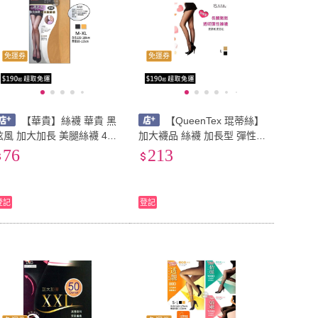
免運券
免運券
【華貴】絲襪 華貴 黑
【QueenTex 琨蒂絲】
炫風 加大加長 美腿絲襪 440
加大襪品 絲襪 加長型 彈性
針塑型褲襪 透膚 彈性 褲襪
長腿姐姐 透明 耐穿 褲襪 3雙
76
213
美腿襪 襪子 久站襪 黑絲襪
入
自然膚
登記
登記