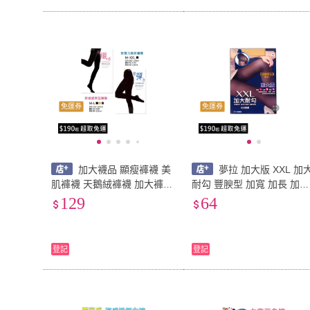
免運券
免運券
加大襪品 顯瘦褲襪 美
夢拉 加大版 XXL 加
肌褲襪 天鵝絨褲襪 加大褲襪
耐勾 豐腴型 加寬 加長 加片
大尺碼褲襪 黑褲襪 膚色褲襪
彈性 褲襪 絲襪 透明 顯瘦 
129
64
不透膚褲襪 彈性褲襪
膚 耐穿襪 性感 強韌
登記
登記