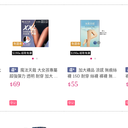
免運券
免運券
大
魔法天裁 大女孩專屬
加大襪品 涼感 無痕絲
超強彈力 透明 耐穿 加大 貼
襪 15D 耐穿 絲襪 褲襪 無痕
襪 XXL 特
透
身 絲襪 褲襪 透膚 臀部加大
微透 顯瘦 服貼 透氣 透膚
69
55
性感 耐勾
碼褲
登記
登記