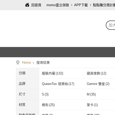
回首頁
momo富立保險
APP下載
點點賺分潤計
加
Home
搜尋結果
分類
服裝內著
(
132
)
寢具傢飾
(
12
)
品牌
QueenTex 琨蒂絲
(
17
)
Gemini 雙星
(
2
)
QueenTex 琨蒂絲
(
17
)
Gemini 雙星
(
LIGHT & DARK
(
2
)
POLI 波力
(
1
)
尺寸
S
(
3
)
M
(
35
)
LIGHT & DARK
(
2
)
POLI 波力
(
1
)
S
(
3
)
M
(
35
)
XL
(
33
)
2XL
(
16
)
材質
棉布
(
25
)
萊卡
(
1
)
XL
(
33
)
2XL
(
16
)
17-19cm
(
1
)
20-24cm
(
4
)
棉布
(
25
)
萊卡
(
1
)