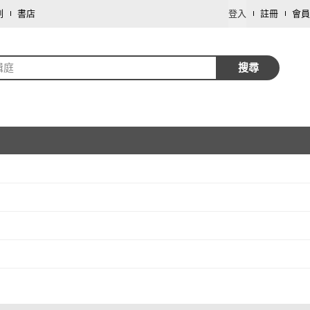
劃
書店
登入
註冊
會員
緝庭
搜尋
取消
取消