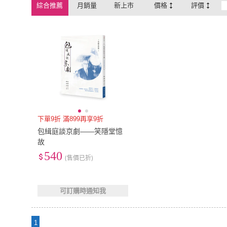
綜合推薦
月銷量
新上市
價格
評價
下單9折 滿899再享9折
包緝庭談京劇――笑隱堂憶
故
540
(售價已折)
可訂購時通知我
1