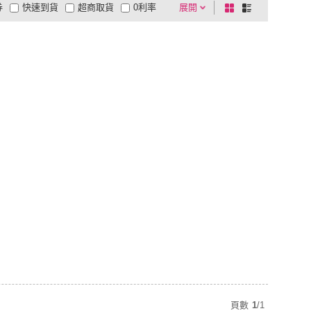
券
快速到貨
超商取貨
0利率
展開
棋
條
品有量
有影片
電視購物
盤
列
到付款
超商付款
5
式
式
以上
1
及以上
頁數
1
/
1