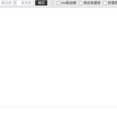
~
確認
mo點加碼
商店免運券
折價
大家電安心配
大家電快配
商
低溫宅配
定期配/分次配
貨
4
及以上
3
及以上
2
及