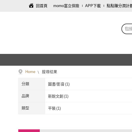
回首頁
momo富立保險
APP下載
點點賺分潤計
包
Home
搜尋結果
分類
圖書/影音
(
1
)
品牌
新銳文創
(
1
)
新銳文創
(
1
)
類型
平裝
(
1
)
平裝
(
1
)