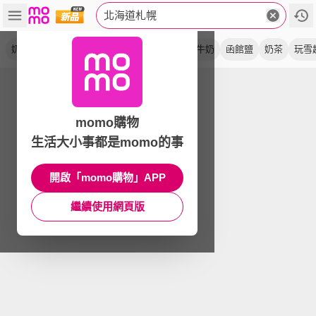
北海道札幌
奶凍捲
人氣
蛋糕捲
機加酒
單人券
牛奶
函館鹽
奶茶
玩雪
momo購物
生活大小事都是momo的事
開啟「momo購物」APP
繼續使用網頁版