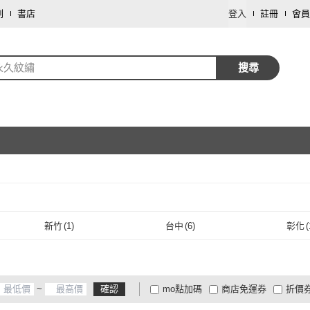
劃
書店
登入
註冊
會員
永久紋繡
搜尋
取消
取消
新竹
(
1
)
台中
(
6
)
彰化
(
新竹
(
1
)
台中
(
6
)
~
確認
mo點加碼
商店免運券
折價
大家電安心配
大家電快配
商