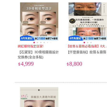
網紅模特指定店家!
【紋唇＆霧唇必看
【石黛室】3D骨相霧眉設計
【仟登扉笛絲】紋唇＆霧唇
兌換券(全台多點)
4,999
8,800