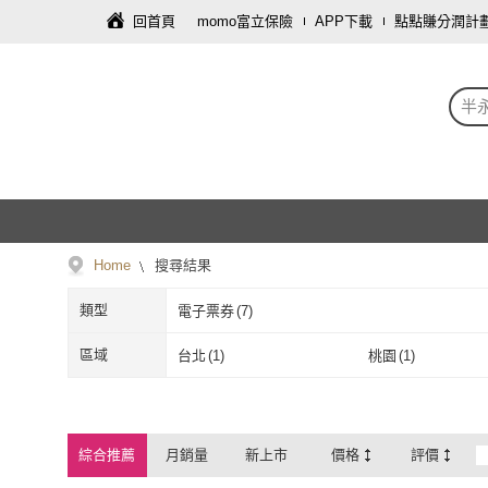
回首頁
momo富立保險
APP下載
點點賺分潤計
半
Home
搜尋結果
類型
電子票券
(
7
)
電子票券
(
7
)
區域
台北
(
1
)
桃園
(
1
)
台北
(
1
)
桃園
(
1
)
高雄
(
2
)
高雄
(
2
)
綜合推薦
月銷量
新上市
價格
評價