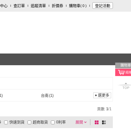
中心
查訂單
追蹤清單
折價券
購物車
登記活動
(
0
)
購物車
TOP
選更多
1
)
台南
(
1
)
彰化
(
1
)
台南
(
1
)
頁數
1
/
1
券
快速到貨
超商取貨
0利率
展開
棋
條
品有量
有影片
電視購物
盤
列