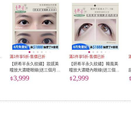
低溫宅配
定期配/分次配
貨
4
及以上
3
及以上
2
及
指南】8大關鍵
滿1件享5折-售價已折
滿1件享5折-售價已折
【妍希半永久紋繡】妝感美
【妍希半永久紋繡】韓風美
瞳放大濃睫眼線(送三個月內
瞳放大濃睫內眼線(送三個月
免費補色一次)
內免費補色一次)
3,999
2,999