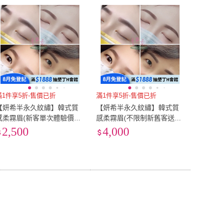
到付款
超商付款
5
式
式
以上
1
及以上
滿1件享5折-售價已折
滿1件享5折-售價已折
【妍希半永久紋繡】韓式質
【妍希半永久紋繡】韓式質
感柔霧眉(新客單次體驗價不
感柔霧眉(不限制新舊客送三
含補色)
個月內免費補色一次)
2,500
4,000