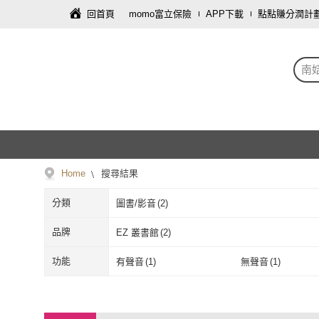
回首頁
momo富立保險
APP下載
點點賺分潤計
南
Home
搜尋結果
分類
圖書/影音
(
2
)
品牌
EZ 叢書館
(
2
)
EZ 叢書館
(
2
)
功能
有聲音
(
1
)
無聲音
(
1
)
有聲音
(
1
)
無聲音
(
1
)