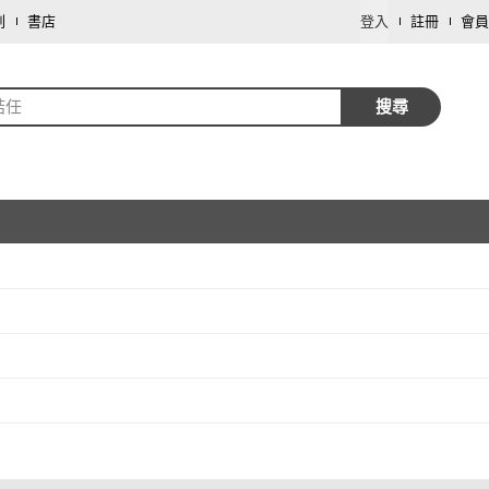
劃
書店
登入
註冊
會員
姞任
搜尋
取消
取消