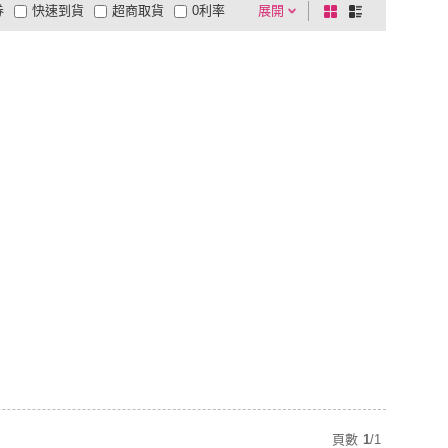
券
快速到貨
超商取貨
0利率
展開
棋
條
品有量
有影片
電視購物
盤
列
到付款
超商付款
5
式
式
以上
1
及以上
頁數
1
/
1