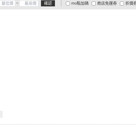
~
確認
mo點加碼
商店免運券
折價
大家電安心配
大家電快配
商
低溫宅配
定期配/分次配
貨
4
及以上
3
及以上
2
及