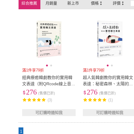
綜合推薦
月銷量
新上市
價格
評價
滿1件享79折
滿1件享79折
經典療癒韓劇教你的實用韓
超人氣韓劇教你的實用韓文
文表達（附QRcode線上音
表達：秘密森林、太陽的後
檔）
裔、孤單又燦爛的神－鬼怪
276
276
(售價已折)
(售價已折)
(3)
(1)
可訂購時通知我
可訂購時通知我
1