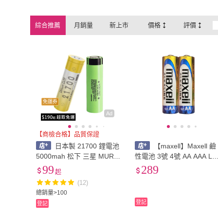
綜合推薦
月銷量
新上市
價格
評價
免運券
Ad
【商檢合格】品質保證
日本製 21700 鋰電池
【maxell】Maxell 鹼
5000mah 松下 三星 MURAT
性電池 3號 4號 AA AAA LR
A 國際牌電池 手電筒電池
LR03 1.5V 40顆 盒裝
99
289
起
(12)
總銷量>100
登記
登記