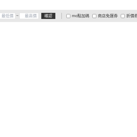
~
確認
mo點加碼
商店免運券
折價
大家電安心配
大家電快配
商
低溫宅配
定期配/分次配
貨
4
及以上
3
及以上
2
及
6