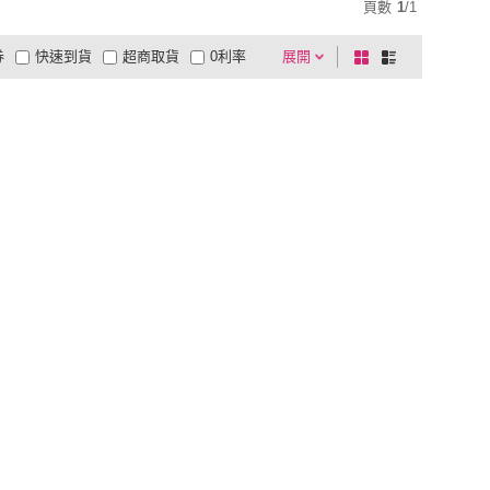
頁數
1
/
1
券
快速到貨
超商取貨
0利率
展開
棋
條
品有量
有影片
電視購物
盤
列
到付款
超商付款
5
式
式
以上
1
及以上