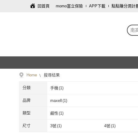
回首頁
momo富立保險
APP下載
點點賺分潤計
南
Home
搜尋結果
分類
手機
(
1
)
品牌
maxell
(
1
)
maxell
(
1
)
類型
鹼性
(
1
)
鹼性
(
1
)
尺寸
3號
(
1
)
4號
(
1
)
3號
(
1
)
4號
(
1
)