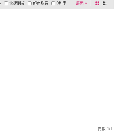
券
快速到貨
超商取貨
0利率
展開
棋
條
品有量
有影片
電視購物
盤
列
到付款
超商付款
5
式
式
以上
1
及以上
頁數
1
/
1