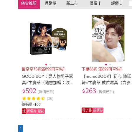
綜合推薦
月銷量
新上市
價格
評價
最高享75折滿899再享9折
下單88折 滿899再享9折
GOOD BOY：晏人物男子寫
【momoBOOK】初心 陳廷
真×卞慶華（隨書加贈：收藏
軒×卞慶華 數位寫真（含影
寫真卡；二款隨機一款）
音）(電子書)
592
263
(售價已折)
(售價已折)
(36)
總銷量>100
電子書
折價券
速
折價券
登記
1