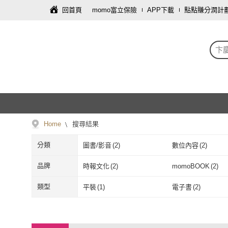
回首頁
momo富立保險
APP下載
點點賺分潤計
卞
Home
搜尋結果
分類
圖書/影音
(
2
)
數位內容
(
2
)
品牌
時報文化
(
2
)
momoBOOK
(
2
)
時報文化
(
2
)
momoBOOK
(
類型
平裝
(
1
)
電子書
(
2
)
平裝
(
1
)
電子書
(
2
)