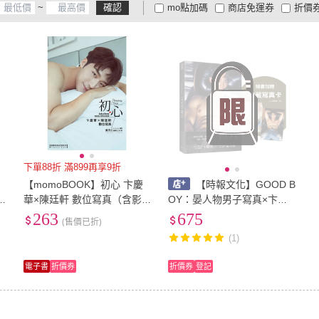
~
確認
mo點加碼
商店免運券
折價
大家電安心配
大家電快配
商
低溫宅配
定期配/分次配
貨
4
及以上
3
及以上
2
及
下單88折 滿899再享9折
【momoBOOK】初心 卞慶
【時報文化】GOOD B
華×陳廷軒 數位寫真（含影
OY：晏人物男子寫真×卞慶
音）(電子書)
華 隨書加贈：收藏寫真卡；
263
675
(售價已折)
二款隨機一款
(1)
電子書
折價券
折價券
登記