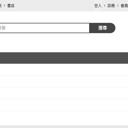
劃
書店
登入
註冊
會員
慶華
搜尋
取消
取消
2
)