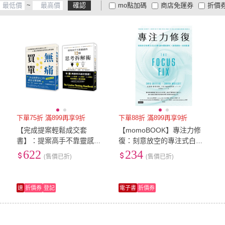
~
確認
mo點加碼
商店免運券
折價
大家電安心配
大家電快配
商
低溫宅配
定期配/分次配
貨
4
及以上
3
及以上
2
及
下單75折 滿899再享9折
下單88折 滿899再享9折
【完成提案輕鬆成交套
【momoBOOK】專注力修
書】：提案高手不靠靈感的1
復：刻意放空的專注式白日
2個思考拆解術+無痛買單
夢 讓你擺脫瞎忙╳激發創意
622
234
(售價已折)
(售價已折)
╳找回能量(電子書)
速
折價券
登記
電子書
折價券