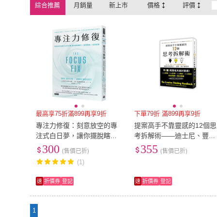
綜合推薦
月銷量
新上市
價格
評價
最高享75折滿899再享9折
下單79折 滿899再享9折
專注力修復：刻意放空的專
提案高手不靠靈感的12個思
注式白日夢，讓你擺脫瞎忙
考拆解術――迪士尼、豐
╳激發創意╳找回能量
田、時尚大師與樂高都在
300
355
(售價已折)
(售價已折)
用！
(1)
速
折價券
登記
速
折價券
登記
1