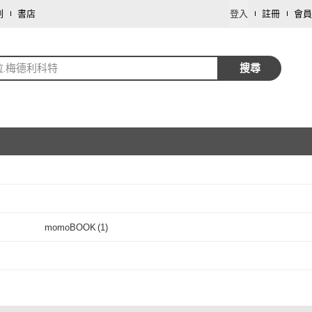
劃
書店
登入
註冊
會員
拉.梅德利科特
搜尋
取消
momoBOOK
(
1
)
取消
momoBOOK
(
1
)