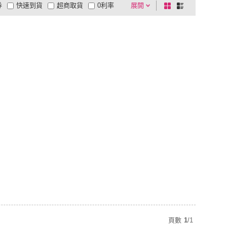
券
快速到貨
超商取貨
0利率
展開
棋
條
品有量
有影片
電視購物
盤
列
到付款
超商付款
5
式
式
以上
1
及以上
頁數
1
/
1