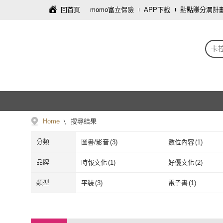
回首頁
momo富立保險
APP下載
點點賺分潤計
卡
Home
搜尋結果
分類
圖書/影音
(
3
)
數位內容
(
1
)
品牌
時報文化
(
1
)
好優文化
(
2
)
時報文化
(
1
)
好優文化
(
2
)
類型
平裝
(
3
)
電子書
(
1
)
平裝
(
3
)
電子書
(
1
)