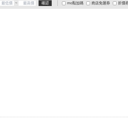
~
確認
mo點加碼
商店免運券
折價
大家電安心配
大家電快配
商
低溫宅配
定期配/分次配
貨
4
及以上
3
及以上
2
及