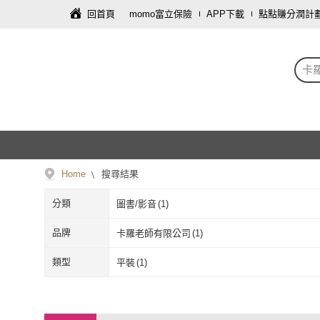
回首頁
momo富立保險
APP下載
點點賺分潤計
卡
Home
搜尋結果
分類
圖書/影音
(
1
)
品牌
卡羅老師有限公司
(
1
)
卡羅老師有限公司
(
1
)
類型
平裝
(
1
)
平裝
(
1
)