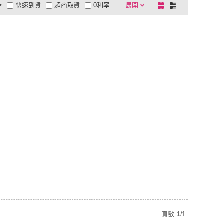
券
快速到貨
超商取貨
0利率
展開
棋
條
品有量
有影片
電視購物
盤
列
到付款
超商付款
5
式
式
以上
1
及以上
頁數
1
/
1