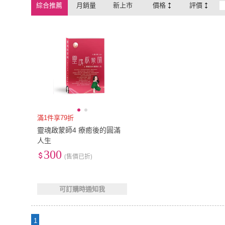
綜合推薦
月銷量
新上市
價格
評價
滿1件享79折
靈魂啟蒙師4 療癒後的圓滿
人生
300
(售價已折)
可訂購時通知我
1