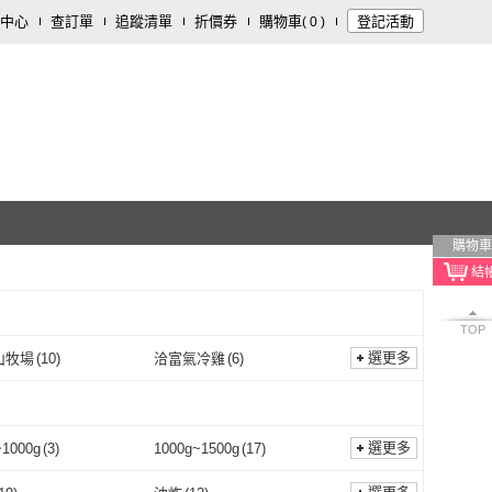
中心
查訂單
追蹤清單
折價券
購物車
登記活動
(
0
)
購物車
TOP
選更多
山牧場
(
10
)
洽富氣冷雞
(
6
)
大野山牧場
(
10
)
洽富氣冷雞
(
6
)
行
(
5
)
金豐盛
(
1
)
八方行
(
5
)
金豐盛
(
1
)
饗鮮
(
1
)
武麥噫
(
5
)
選更多
~1000g
(
3
)
1000g~1500g
(
17
)
合喬饗鮮
(
1
)
武麥噫
(
5
)
食品
(
13
)
小嚼士
(
21
)
801g~1000g
(
3
)
1000g~1500g
(
17
)