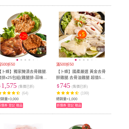
滿500折50
滿500折50
【卜蜂】獨家醃漬去骨雞腿.
【卜蜂】國產嚴選 黃金去骨
豬排x25包組(雞腿排-蒜味
醉雞腿.去骨油雞腿 超值5包
+里肌豬排+懷舊脆皮排骨)
組(205-225g/片/包_居家菜.
1,575
745
(售價已折)
(售價已折)
宴客必備.節慶首選)
(64)
(199)
銷量>3,000
總銷量>1,000
折價券
登記
贈品
折價券
登記
贈品