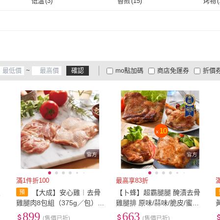
2500g~3000g
(
13
)
3000g以上
(
32
)
無
(
5
)
低溫
(
3
)
香煎
(
15
)
烤物
(
好想你
(
4
)
海肉管家
(
13
)
優鮮配
(
6
)
好神
(
5
)
愛上
(
10
)
2500g~3000g
(
13
)
3000g以上
(
32
)
低溫
(
3
)
香煎
(
15
)
煎
(
12
)
炒
(
1
)
微波
(
優鮮配
(
6
)
好神
(
5
)
祥鈺水產
(
1
)
正一排骨
(
3
)
有心
煎
(
12
)
炒
(
1
)
祥鈺水產
(
1
)
正一排骨
(
3
)
小可生鮮
(
5
)
阿禧鮮魚行
(
2
)
清真
~
確認
mo點加碼
商店免運券
折價
小可生鮮
(
5
)
阿禧鮮魚行
(
2
)
日日鮮
(
6
)
天和鮮物
(
1
)
那魯
大家電安心配
大家電快配
商
低溫宅配
定期配/分次配
貨
日日鮮
(
6
)
天和鮮物
(
1
)
4
及以上
3
及以上
2
及
滿1件折100
最高享83折
皮
【大成】安心雞︱去骨
【卜蜂】超霸腿腿 醃漬去骨
組
雞腿肉8包組（375g／包）3
雞腿排 原味/蒜味/脆皮/蜜汁/
燉
公斤組!團購︱國產雞腿肉(國
黑胡椒/青花椒 任選10包(200
899
663
(售價已折)
(售價已折)