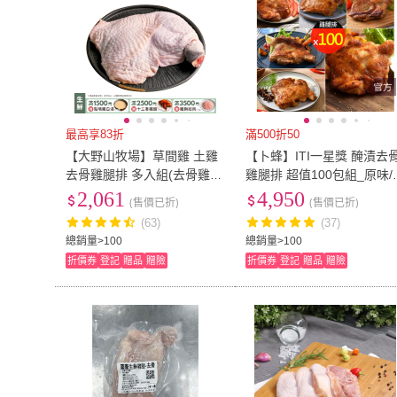
最高享83折
滿500折50
【大野山牧場】草間雞 土雞
【卜蜂】ITI一星獎 醃漬去
去骨雞腿排 多入組(去骨雞腿
雞腿排 超值100包組_原味/
排3kg 約5-7支 - 高雄在地飼
蒜味/黑胡椒/蜜汁/脆皮/青花
2,061
4,950
(售價已折)
(售價已折)
養)
椒(200g/包)
(63)
(37)
總銷量>100
總銷量>100
折價券
登記
贈品
贈險
折價券
登記
贈品
贈險