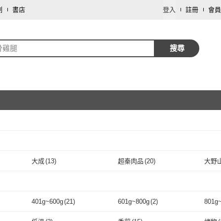
劃
書店
登入
註冊
會員
骨雞腿
搜尋
取消
大成
(
13
)
超秦肉品
(
20
)
大野
取消
大成
(
13
)
超秦肉品
(
20
)
榆牧場
(
8
)
約克街肉舖
(
10
)
海之醇
(
5
)
八方
M 元榆牧場
(
8
)
約克街肉舖
(
10
)
海之醇
取消
(
5
)
永豐餘生技
(
6
)
原味時代
(
11
)
合喬
401g~600g
(
21
)
601g~800g
(
2
)
801g
永豐餘生技
(
6
)
原味時代
(
11
)
好想你
(
4
)
海肉管家
(
13
)
巧活
取消
32
)
401g~600g
(
21
)
601g~800g
(
2
)