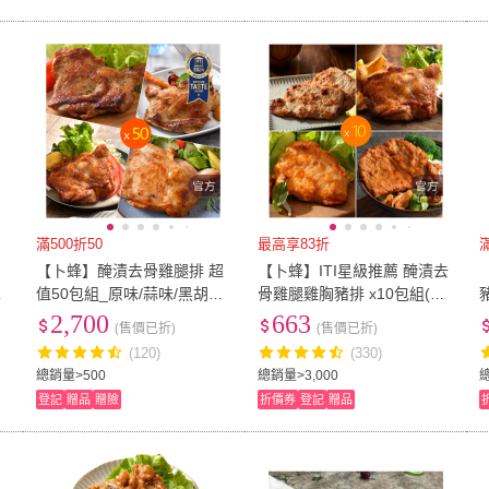
滿500折50
最高享83折
骨
【卜蜂】醃漬去骨雞腿排 超
【卜蜂】ITI星級推薦 醃漬去
）
值50包組_原味/蒜味/黑胡椒/
骨雞腿雞胸豬排 x10包組(雞
蜜汁/脆皮/青花椒(200g/包_
腿排-蒜味.青花椒/雞胸肉/里
2,700
663
(售價已折)
(售價已折)
團購.居家.露營.燒烤)
肌豬排)
(120)
(330)
總銷量>500
總銷量>3,000
總
登記
贈品
贈險
折價券
登記
贈品