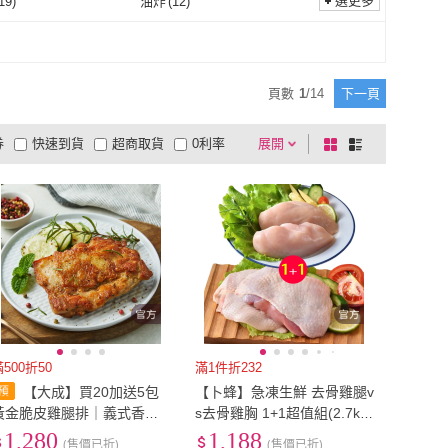
選更多
19
)
油炸
(
12
)
巧活食品
(
13
)
小嚼士
(
21
)
吃肉
(
8
)
那魯灣
(
7
)
無
(
5
)
烤物
(
19
)
油炸
(
12
)
1
)
即食
(
35
)
愛上吃肉
(
8
)
那魯灣
(
7
)
肉舖子
(
5
)
海肉王超市
(
5
)
微波
(
1
)
即食
(
35
)
頁數
1
/
14
下一頁
有心肉舖子
(
5
)
海肉王超市
(
5
)
市集
(
1
)
國際牛肉店
(
3
)
券
快速到貨
超商取貨
0利率
展開
棋
條
清真市集
(
1
)
國際牛肉店
(
3
)
灣生鮮&幸福小胖
(
1
)
料里長
(
1
)
品有量
有影片
電視購物
盤
列
到付款
超商付款
5
式
式
那魯灣生鮮&幸福小胖
(
1
)
料里長
(
1
)
以上
1
及以上
滿500折50
滿1件折232
【大成】買20加送5包
【卜蜂】急凍生鮮 去骨雞腿v
黃金脆皮雞腿排｜義式香草
s去骨雞胸 1+1超值組(2.7kg/
去骨雞腿排超值20包｜共25
組 真空6連包_團購.居家料
1,280
1,188
(售價已折)
(售價已折)