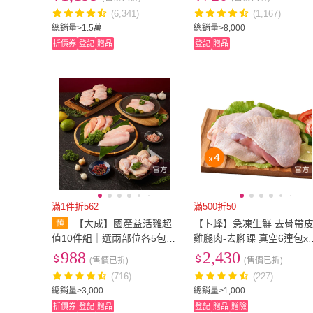
g/組_團購.燉煮炒)
煮炒)
(6,341)
(1,167)
總銷量>1.5萬
總銷量>8,000
折價券
登記
贈品
登記
贈品
滿1件折562
滿500折50
【大成】國產益活雞超
【卜蜂】急凍生鮮 去骨帶
值10件組｜選兩部位各5包
雞腿肉-去腳踝 真空6連包x
(雞胸肉.翅小腿.去骨雞腿.雞
組(2.7kg/組_團購.居家料理
988
2,430
(售價已折)
(售價已折)
翅中.里肌肉.雞胸絞肉)
燉煮炒)
(716)
(227)
總銷量>3,000
總銷量>1,000
折價券
登記
贈品
登記
贈品
贈險