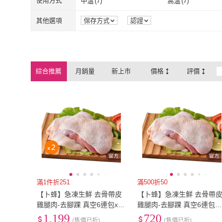
1500g~2000g
(
9
)
2000g~2500g
(
10
)
使用方式
中溫
(
7
)
高溫
(
7
)
紅龍
(
2
)
大欣亨
(
4
)
田食原
(
1
)
勝崎生鮮
(
3
)
1500g~2000g
(
9
)
2000g~2500g
中溫
(
7
)
高溫
(
7
)
煙燻
(
2
)
燒烤
(
10
)
其他選項
保存方式
認證
田食原
(
1
)
勝崎生鮮
(
3
)
蝦鮮生蟹小姐
(
3
)
美味邸家
(
3
)
煙燻
(
2
)
燒烤
(
10
)
煮食
(
3
)
蝦鮮生蟹小姐
(
3
)
美味邸家
(
3
)
元進莊
(
1
)
漢克嚴選
(
2
)
煮食
(
3
)
綜合推薦
月銷量
新上市
價格
評價
元進莊
(
1
)
漢克嚴選
(
2
)
貴族世家
(
1
)
味達食品
(
4
)
貴族世家
(
1
)
味達食品
(
4
)
上野物產
(
4
)
築地一番鮮
(
1
)
上野物產
(
4
)
築地一番鮮
(
1
)
滿1件折251
滿500折50
【卜蜂】急凍生鮮 去骨帶皮
【卜蜂】急凍生鮮 去骨帶
雞腿肉-去腳踝 真空6連包x2
雞腿肉-去腳踝 真空6連包
組_momo美味標章認證(2.7k
(2.7kg/組_團購.居家料理.
1,199
720
(售價已折)
(售價已折)