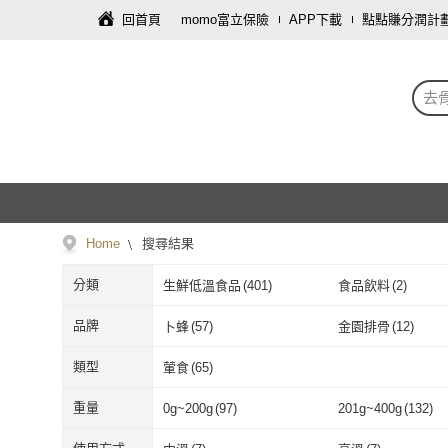
回首頁
momo富立保險
APP下載
點點賺分潤計
去
Home
搜尋結果
分類
生鮮低溫食品
(
401
)
食品飲料
(
2
)
品牌
卜蜂
(
57
)
金園排骨
(
12
)
卜蜂
(
57
)
金園排骨
(
12
)
泰凱食堂
(
16
)
FROM FARM 元
類型
葷食
(
65
)
泰凱食堂
(
16
)
FROM FAR
魚大俠
(
10
)
KKLife
(
3
)
葷食
(
65
)
重量
0g~200g
(
97
)
201g~400g
(
132
)
魚大俠
(
10
)
KKLife
(
3
)
紅龍
(
2
)
大欣亨
(
4
)
0g~200g
(
97
)
201g~400g
(
1