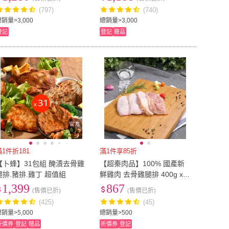
包｜大成食品(雞腿排 雞排
理)
(797)
(740)
家常菜)
銷量>3,000
總銷量>3,000
登記
登記
贈品
滿1件折181
滿1件享85折
【卜蜂】31包組 醃漬去骨雞
【超秦肉品】100% 國產新
腿排.豬排.雞丁 超值組
鮮雞肉 去骨雞腿排 400g x6
盒
1,399
867
(售價已折)
(售價已折)
(425)
(45)
銷量>5,000
總銷量>500
折價券
登記
贈品
折價券
登記