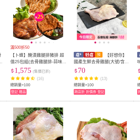
滿500折50
骨
【卜蜂】醃漬雞腿排豬排 超
【好想你】
值25包組(去骨雞腿排-蒜味
國產生鮮去骨雞腿(大號/含腳
+去骨里肌豬排+懷舊脆皮排
踝)(250克±5%)
1,575
70
(售價已折)
骨)
5
(16)
(13)
總銷量>100
總銷量>100
登記
贈品
跨店折
折價券
登記