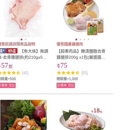
購買前請詳閱商品說明
優質國產雞腿肉
【魚大俠】無調
【超秦肉品】醃漬鹽麴去骨
味-去骨雞腿排(約210g±5%/
雞腿排200g x1包(嚴選國產
包)#腿排-1H5A 魚大俠 BF08
雞腿肉)
57
75
起
(40)
(55)
總銷量>500
總銷量>1,000
折價券
登記
折價券
登記