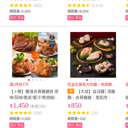
產雞 白肉雞 雞肉)
g/包_ITI一星獎)
(922)
(1,610)
總銷量>5,000
總銷量>8,000
總
登記
贈品
登記
贈品
滿1件折275
吃益生菌長大的雞，肉質鮮嫩清甜
皮
【卜蜂】醃漬去骨雞腿排 原
【大成】益活雞│清雞
4
味/蒜味/脆皮/蜜汁/黑胡椒/青
胸、去骨雞腿、里肌肉、翅
.
花椒 超值任選25包組_mom
中、翅小腿│5盒免運組(國產
1,450
850
(售價已折)
o美味標章認證(200g/包)
雞 雛雞品質 榮獲食創獎)
(590)
(26)
總銷量>3,000
總銷量>100
總
登記
贈品
登記
贈品