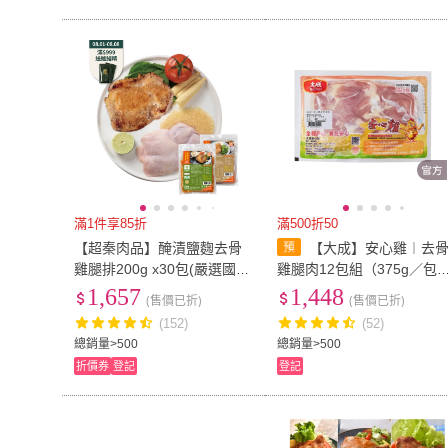
滿1件享85折
滿500折50
【超秦肉品】醃漬鹽麴去骨
【大成】安心雞︱去
雞腿排200g x30包(嚴選國產
雞腿肉12包組（375g／包
雞腿肉)
︱國產新鮮雞腿肉︱大成食
1,657
1,448
(售價已折)
(售價已折)
品(國產雞 白肉雞 雞肉)
(152)
(52)
總銷量>500
總銷量>500
折價券
登記
登記