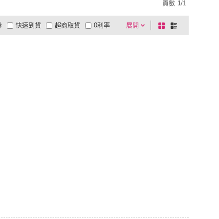
頁數
1
/
1
券
快速到貨
超商取貨
0利率
展開
棋
條
品有量
有影片
電視購物
盤
列
到付款
超商付款
5
式
式
以上
1
及以上