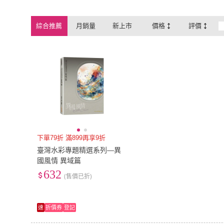
綜合推薦
月銷量
新上市
價格
評價
下單79折 滿899再享9折
臺灣水彩專題精選系列―異
國風情 異域篇
632
(售價已折)
速
折價券
登記