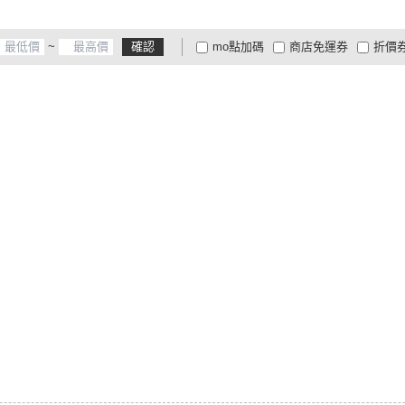
~
確認
mo點加碼
商店免運券
折價
大家電安心配
大家電快配
商
低溫宅配
定期配/分次配
貨
4
及以上
3
及以上
2
及