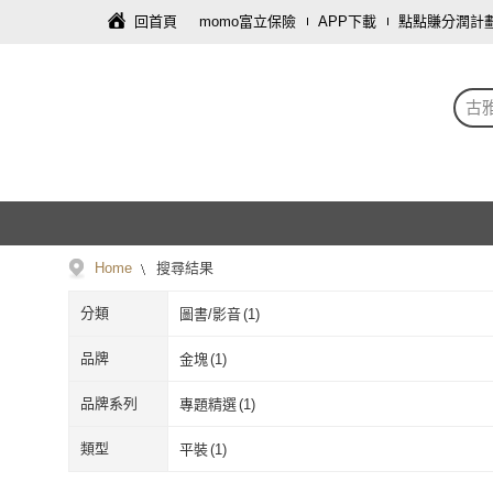
回首頁
momo富立保險
APP下載
點點賺分潤計
古
Home
搜尋結果
分類
圖書/影音
(
1
)
品牌
金塊
(
1
)
金塊
(
1
)
品牌系列
專題精選
(
1
)
專題精選
(
1
)
類型
平裝
(
1
)
平裝
(
1
)