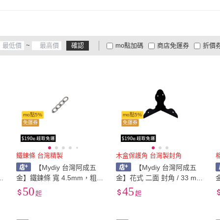
~
確認
mo點加碼
商店免運券
折價
大家電安心配
大家電快配
商
低溫宅配
定期配/分次配
貨
4
及以上
3
及以上
2
及
mo點5%
mo點5%
免運券
免運券
鐵鍊條 台灣精製
木盒保護角 台灣製封角
【Mydiy 台灣阿成五
【Mydiy 台灣阿成五
金】鐵鍊條 寬 4.5mm，粗 1
金】花式 二面 封角 / 33 mm
塞
mm - 鎳色 - 四目 / 台灣製
/ 一包 4 個 / 木盒保護角 / 台
包
50
45
起
起
灣製封角