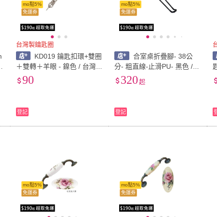
mo點5%
mo點5%
免運券
免運券
台灣製鑰匙圈
m
KD019 鑰匙扣環+雙圈
合室桌折疊腳- 38公
/
＋雙轉＋羊眼 - 鎳色 / 台灣製
分- 粗直線-止滑PU- 黑色 /
鑰匙圈
露營桌 / 臺灣製
90
320
起
登記
登記
mo點5%
mo點5%
免運券
免運券