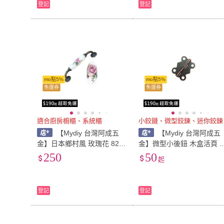
登記
登記
mo點5%
mo點5%
免運券
免運券
適合廚房櫥櫃、系統櫃
小鉸鏈、微型鉸鍊、迷你鉸鍊
【Mydiy 台灣阿成五
【Mydiy 台灣阿成五
金】日本鄉村風 玫瑰花 820
金】微型小後鈕 木盒活頁 
★ 白底 ★ 陶瓷把手 孔距 12
寶盒 首飾盒 手作木工 DIY 
250
50
起
8mm/ 櫥櫃把手
金配件 台灣製鉸鍊
登記
登記