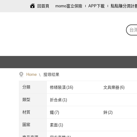
回首頁
momo富立保險
APP下載
點點賺分潤計
台
Home
搜尋結果
分類
修繕裝潢
(
16
)
文具樂器
(
6
)
類型
折合桌
(
1
)
折合桌
(
1
)
材質
鐵
(
7
)
鋅
(
2
)
鐵
(
7
)
鋅
(
2
)
圖案
素面
(
1
)
素面
(
1
)