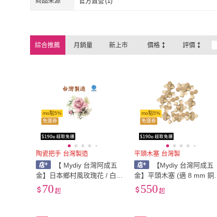
商品來源
官方直營
(
1
)
官方直營
(
1
)
綜合推薦
月銷量
新上市
價格
評價
mo點5%
mo點5%
免運券
免運券
陶瓷把手 台灣製造
平頭木塞 台灣製
【 Mydiy 台灣阿成五
【Mydiy 台灣阿成五
金】日本鄉村風玫瑰花 / 白
金】平頭木塞 (適 8 mm 銅珠
色 219 瓷珠 陶瓷把手 直徑3
刀) / 螺絲孔木塞 台灣製木
70
550
起
起
7mm / 台灣製陶瓷把手