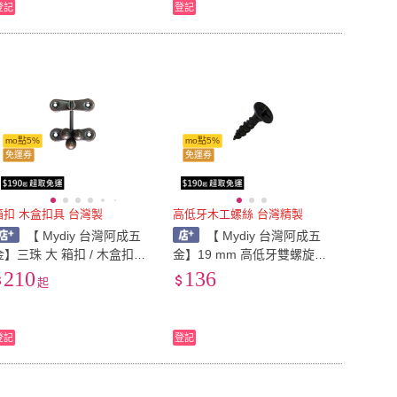
登記
登記
mo點5%
mo點5%
免運券
免運券
箱扣 木盒扣具 台灣製
高低牙木工螺絲 台灣精製
【 Mydiy 台灣阿成五
【 Mydiy 台灣阿成五
金】三珠 大 箱扣 / 木盒扣具
金】19 mm 高低牙雙螺旋木
/ 台灣製木工五金材料 / 二色
工螺絲 / 黑色 <熱處理> / 台
210
136
起
可選
灣製螺絲
登記
登記