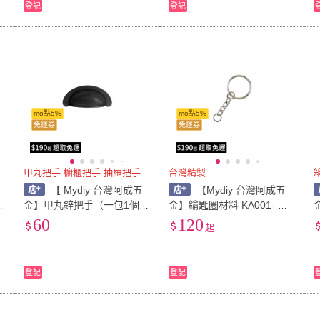
登記
登記
mo點5%
mo點5%
免運券
免運券
甲丸把手 櫥櫃把手 抽屜把手
台灣精製
【 Mydiy 台灣阿成五
【Mydiy 台灣阿成五
珠
金】甲丸鋅把手（一包1個）
金】鑰匙圈材料 KA001- 鎳
五
孔距 70mm
色 / 文創精品
60
120
起
登記
登記