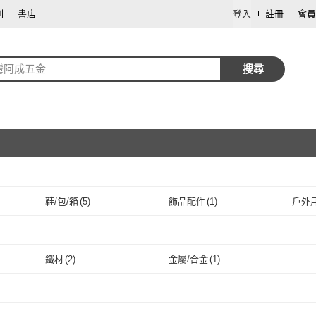
劃
書店
登入
註冊
會員
灣阿成五金
搜尋
鞋/包/箱
(
5
)
飾品配件
(
1
)
戶外
取消
取消
鐵材
(
2
)
金屬/合金
(
1
)
取消
鐵材
(
2
)
金屬/合金
(
1
)
取消