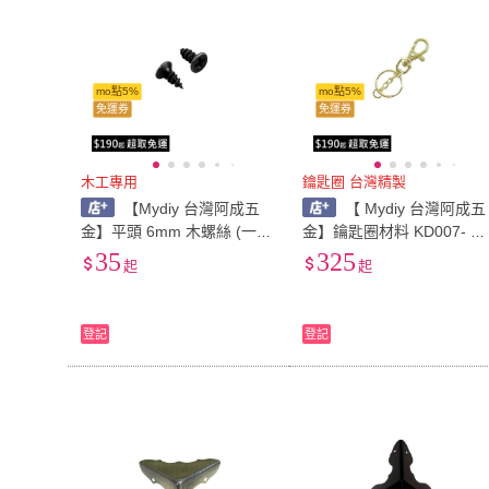
mo點5%
mo點5%
免運券
免運券
木工專用
鑰匙圈 台灣精製
【Mydiy 台灣阿成五
【 Mydiy 台灣阿成五
金】平頭 6mm 木螺絲 (一包
金】鑰匙圈材料 KD007- 兩
100支) / 二色可選 / 台灣製螺
色可選 / DIY五金材料 / 文
35
325
起
起
絲
手作鑰匙圈
登記
登記