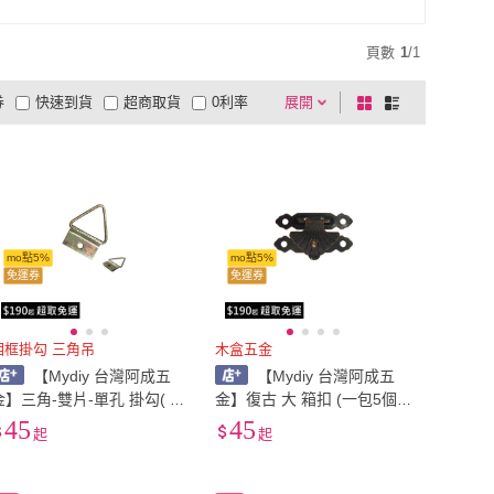
頁數
1
/
1
券
快速到貨
超商取貨
0利率
展開
棋
條
品有量
有影片
電視購物
盤
列
到付款
超商付款
5
式
式
以上
1
及以上
mo點5%
mo點5%
免運券
免運券
相框掛勾 三角吊
木盒五金
【Mydiy 台灣阿成五
【Mydiy 台灣阿成五
金】三角-雙片-單孔 掛勾( 一
金】復古 大 箱扣 (一包5個) /
10個入) / 16x10 mm / 相
木盒扣具 / 台灣製木工五金
45
45
起
起
框掛勾 / 三角吊
材料 / 復古五金配件