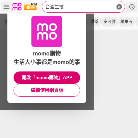
台酒生技
青春露
酒粕
黑酵母
逆齡
銀耀
馥活
激萃
安可健
精華液
momo購物
生活大小事都是momo的事
開啟「momo購物」APP
繼續使用網頁版