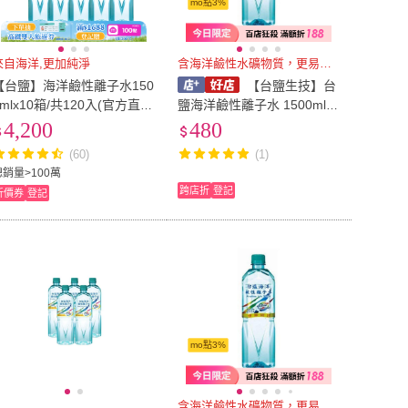
mo點3%
來自海洋,更加純淨
含海洋鹼性水礦物質，更易吸收
【台鹽】海洋鹼性離子水150
【台鹽生技】台
0mlx10箱/共120入(官方直
鹽海洋鹼性離子水 1500ml x
營)
12瓶
4,200
480
(60)
(1)
總銷量>100萬
跨店折
登記
折價券
登記
mo點3%
含海洋鹼性水礦物質，更易吸收