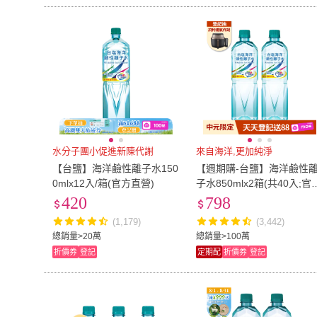
水分子團小促進新陳代謝
來自海洋,更加純淨
【台鹽】海洋鹼性離子水150
【週期購-台鹽】海洋鹼性
0mlx12入/箱(官方直營)
子水850mlx2箱(共40入;官
直營)
420
798
(1,179)
(3,442)
總銷量>20萬
總銷量>100萬
折價券
登記
定期配
折價券
登記