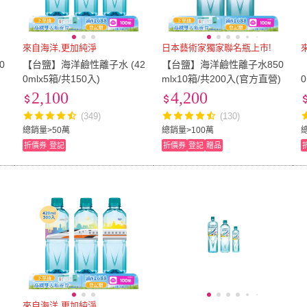
來自海洋,更加純淨
日本藝術家獨家聯名瓶上市!
0
【台鹽】海洋鹼性離子水 (42
【台鹽】海洋鹼性離子水850
0mlx5箱/共150入)
mlx10箱/共200入(官方直營)
2,100
4,200
(349)
(130)
總銷量>50萬
總銷量>100萬
折價券
登記
折價券
登記
贈品
來自海洋,更加純淨