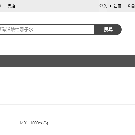
劃
書店
登入
註冊
會員
鹽海洋鹼性離子水
搜尋
取消
取消
取消
1401~1600ml
(
6
)
7
)
1401~1600ml
(
6
)