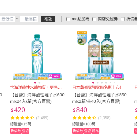
~
確認
mo點加碼
商店免運券
折價
大家電安心配
大家電快配
商
低溫宅配
定期配/分次配
貨
4
及以上
3
及以上
2
及
含海洋鹼性水礦物質，更易吸收
日本藝術家獨家聯名瓶上市!
0
【台鹽】海洋鹼性離子水600
【台鹽】海洋鹼性離子水850
mlx24入/箱(官方直營)
mlx2箱/共40入(官方直營)
420
840
(2,489)
(2,058)
總銷量>15萬
總銷量>100萬
折價券
登記
折價券
登記
贈品