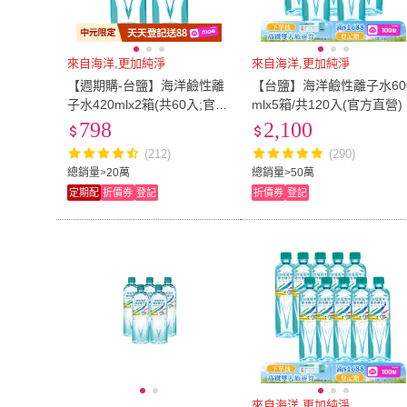
來自海洋,更加純淨
來自海洋,更加純淨
【週期購-台鹽】海洋鹼性離
【台鹽】海洋鹼性離子水60
子水420mlx2箱(共60入;官方
mlx5箱/共120入(官方直營)
直營;小瓶裝水)
798
2,100
(212)
(290)
總銷量>20萬
總銷量>50萬
定期配
折價券
登記
折價券
登記
來自海洋,更加純淨