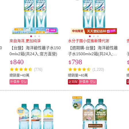
來自海洋,更加純淨
水分子團小促進新陳代謝
0
【台鹽】海洋鹼性離子水150
【週期購-台鹽】海洋鹼性離
0mlx2箱(共24入;官方直營)
子水1500mlx2箱(共24入;官
方直營)
840
798
(776)
(1,220)
總銷量>40萬
總銷量>40萬
折價券
登記
定期配
折價券
登記