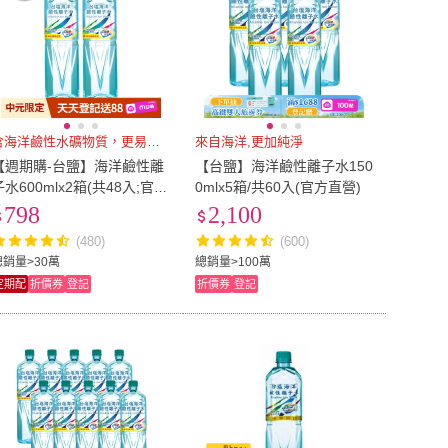
含海洋鹼性水礦物質，更易吸收
來自海洋,更加純淨
【週期購-台鹽】海洋鹼性離
【台鹽】海洋鹼性離子水150
子水600mlx2箱(共48入;官方
0mlx5箱/共60入(官方直營)
直營)
798
2,100
(480)
(600)
總銷量>30萬
總銷量>100萬
定期配
折價券
登記
折價券
登記