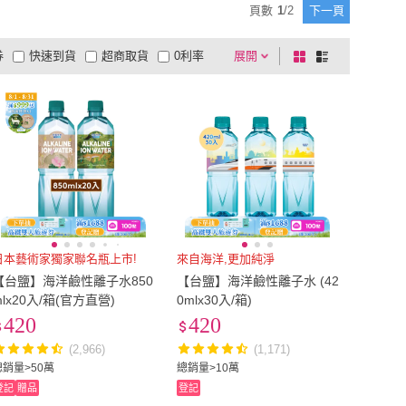
頁數
1
/
2
下一頁
券
快速到貨
超商取貨
0利率
展開
棋
條
品有量
有影片
電視購物
盤
列
到付款
超商付款
5
式
式
以上
1
及以上
日本藝術家獨家聯名瓶上市!
來自海洋,更加純淨
【台鹽】海洋鹼性離子水850
【台鹽】海洋鹼性離子水 (42
mlx20入/箱(官方直營)
0mlx30入/箱)
420
420
(2,966)
(1,171)
總銷量>50萬
總銷量>10萬
登記
贈品
登記