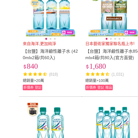
來自海洋,更加純淨
日本藝術家獨家聯名瓶上市!
【台鹽】海洋鹼性離子水 (42
【台鹽】海洋鹼性離子水85
0mlx2箱/共60入)
mlx4箱/共80入(官方直營)
840
1,680
(818)
(1,031)
總銷量>20萬
總銷量>100萬
折價券
登記
折價券
登記
贈品