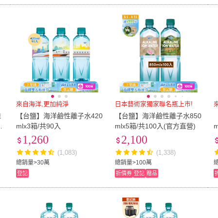
來自海洋,更加純淨
日本藝術家獨家聯名瓶上市!
離
【台鹽】海洋鹼性離子水420
【台鹽】海洋鹼性離子水850
方
mlx3箱/共90入
mlx5箱/共100入(官方直營)
1,260
2,100
(1,083)
(1,338)
總銷量>30萬
總銷量>100萬
登記
折價券
登記
贈品