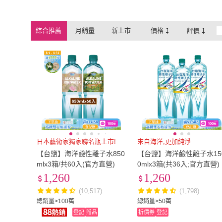
綜合推薦
月銷量
新上市
價格
評價
日本藝術家獨家聯名瓶上市!
來自海洋,更加純淨
【台鹽】海洋鹼性離子水850
【台鹽】海洋鹼性離子水15
mlx3箱/共60入(官方直營)
0mlx3箱(共36入;官方直營)
1,260
1,260
(10,517)
(1,798)
總銷量>100萬
總銷量>50萬
登記
贈品
折價券
登記