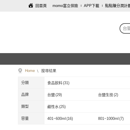
回首頁
momo富立保險
APP下載
點點賺分潤計
台
Home
搜尋結果
分類
食品飲料
(
31
)
品牌
台鹽
(
29
)
台鹽生技
(
2
)
台鹽
(
29
)
台鹽生技
(
2
)
類型
鹼性水
(
25
)
鹼性水
(
25
)
容量
401~600ml
(
16
)
801~1000ml
(
7
)
401~600ml
(
16
)
801~1000ml
(