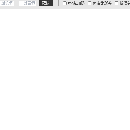
~
確認
mo點加碼
商店免運券
折價
大家電安心配
大家電快配
商
低溫宅配
定期配/分次配
貨
4
及以上
3
及以上
2
及