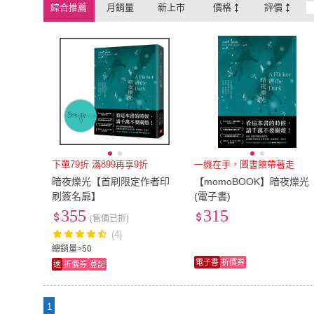
綜合推薦
月銷量
新上市
價格
評價
下單79折 滿899再享9折
一機在手，圖書館帶著走
暗夜爍光【首刷限定作者印
【momoBOOK】暗夜爍光
刷簽名扉】
(電子書)
355
315
(售價已折)
(4)
總銷量>50
電子書
折價券
速
折價券
登記
1