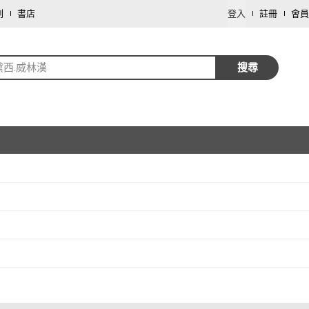
劃
書店
登入
註冊
會員
黛西.威林漢
搜尋
取消
取消