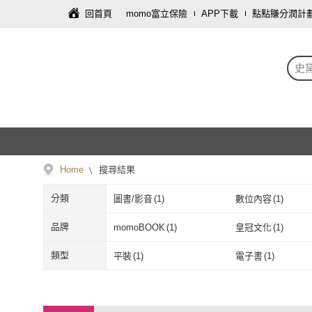
回首頁
momo富立保險
APP下載
點點賺分潤計
史
Home
搜尋結果
分類
圖書/影音
(
1
)
數位內容
(
1
)
品牌
momoBOOK
(
1
)
皇冠文化
(
1
)
momoBOOK
(
1
)
皇冠文化
(
1
)
類型
平裝
(
1
)
電子書
(
1
)
平裝
(
1
)
電子書
(
1
)