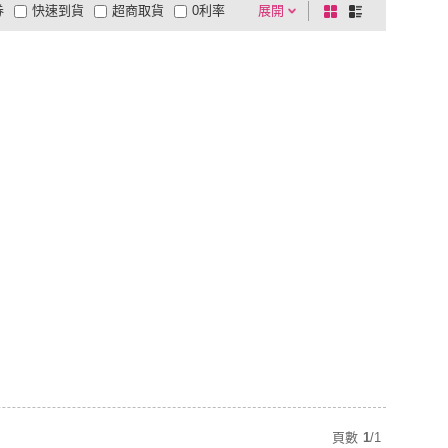
券
快速到貨
超商取貨
0利率
展開
棋
條
品有量
有影片
電視購物
盤
列
到付款
超商付款
5
式
式
以上
1
及以上
頁數
1
/
1