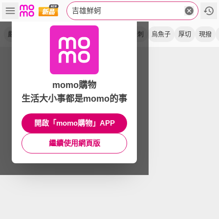
吉雄鮮蚵
嚴選
老蚵
烤蚵
蚵仔
生蠔
炙燒
去刺
烏魚子
厚切
現撥
momo購物
生活大小事都是momo的事
開啟「momo購物」APP
繼續使用網頁版