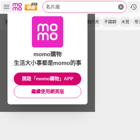
名片座
名片架
名片盒
留言夾
名片夾
金屬
相片夾
不鏽鋼
木質
帝
momo購物
生活大小事都是momo的事
開啟「momo購物」APP
繼續使用網頁版