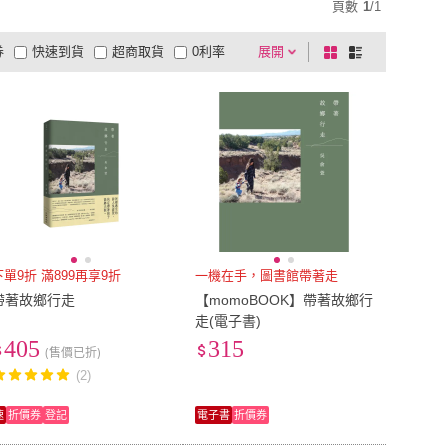
頁數
1
/
1
券
快速到貨
超商取貨
0利率
展開
棋
條
品有量
有影片
電視購物
盤
列
到付款
超商付款
5
式
式
以上
1
及以上
下單9折 滿899再享9折
一機在手，圖書館帶著走
帶著故鄉行走
【momoBOOK】帶著故鄉行
走(電子書)
405
315
(售價已折)
(2)
速
折價券
登記
電子書
折價券