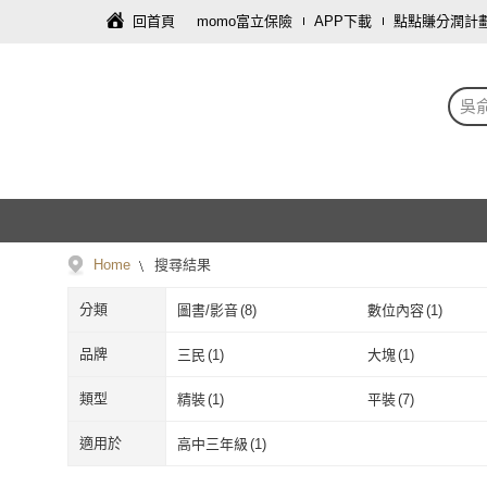
回首頁
momo富立保險
APP下載
點點賺分潤計
吳
Home
搜尋結果
分類
圖書/影音
(
8
)
數位內容
(
1
)
品牌
三民
(
1
)
大塊
(
1
)
三民
(
1
)
大塊
(
1
)
超維度互動股份有限公司
(
1
)
類型
精裝
(
1
)
平裝
(
7
)
超維度互動股份有限公
(
1
)
精裝
(
1
)
平裝
(
7
)
適用於
高中三年級
(
1
)
司
高中三年級
(
1
)