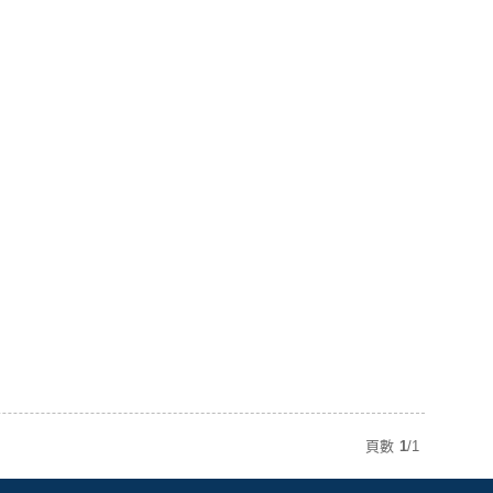
頁數
1
/
1