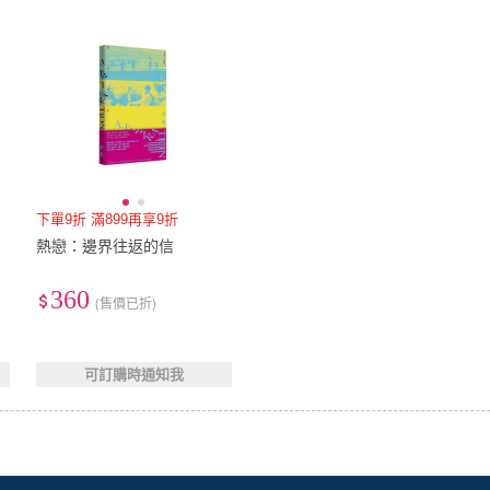
下單9折 滿899再享9折
熱戀：邊界往返的信
360
(售價已折)
可訂購時通知我