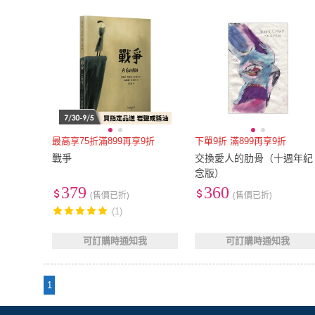
最高享75折滿899再享9折
下單9折 滿899再享9折
戰爭
交換愛人的肋骨（十週年紀
念版）
379
360
(售價已折)
(售價已折)
(1)
可訂購時通知我
可訂購時通知我
1