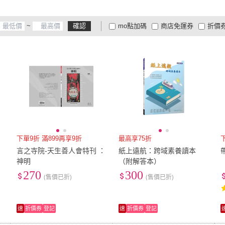
~
確認
mo點加碼
商店免運券
折價
大家電安心配
大家電快配
商
低溫宅配
定期配/分次配
貨
4
及以上
3
及以上
2
及
下單9折 滿899再享9折
最高享75折
言之寺院-天生善人會特刊 ：
紙上遠航：跨域素養讀本
神明
（附解答本）
270
300
(售價已折)
(售價已折)
速
折價券
登記
速
折價券
登記