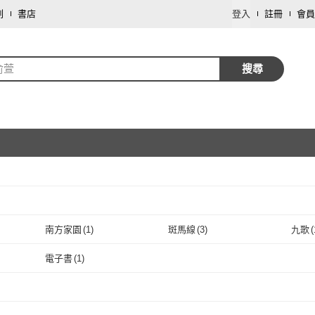
劃
書店
登入
註冊
會員
俞萱
搜尋
取消
南方家園
(
1
)
斑馬線
(
3
)
九歌
(
取消
南方家園
(
1
)
斑馬線
(
3
)
電子書
(
1
)
取消
電子書
(
1
)