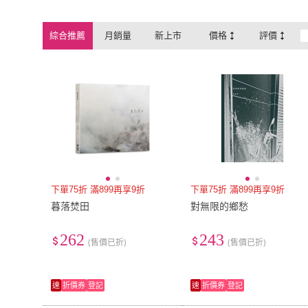
綜合推薦
月銷量
新上市
價格
評價
下單75折 滿899再享9折
下單75折 滿899再享9折
暮落焚田
對無限的鄉愁
262
243
(售價已折)
(售價已折)
速
折價券
登記
速
折價券
登記