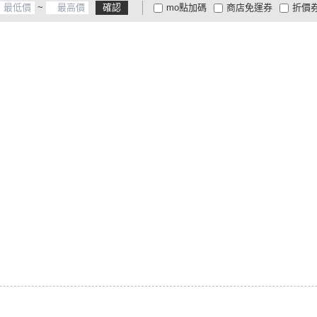
~
確認
mo點加碼
商店免運券
折價
大家電安心配
大家電快配
商
低溫宅配
定期配/分次配
貨
4
及以上
3
及以上
2
及