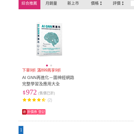
綜合推薦
月銷量
新上市
價格
評價
下單9折 滿899再享9折
AI GNN再進化－圖神經網路
完整學習及應用大全
972
(售價已折)
(2)
速
折價券
登記
1