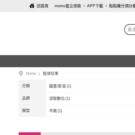
回首頁
momo富立保險
APP下載
點點賺分潤計
吳
Home
搜尋結果
分類
圖書/影音
(
1
)
品牌
深智數位
(
1
)
深智數位
(
1
)
類型
平裝
(
1
)
平裝
(
1
)