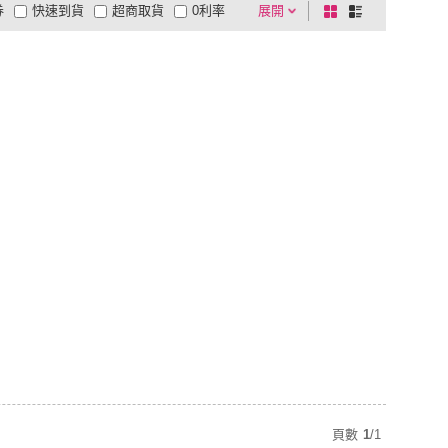
券
快速到貨
超商取貨
0利率
展開
棋
條
品有量
有影片
電視購物
盤
列
到付款
超商付款
5
式
式
以上
1
及以上
頁數
1
/
1