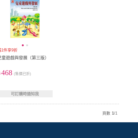
滿1件享9折
兒童遊戲與發展（第三版）
468
(售價已折)
可訂購時通知我
頁數
1
/
1