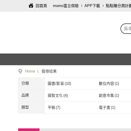
回首頁
momo富立保險
APP下載
點點賺分潤計
吳
Home
搜尋結果
分類
圖書/影音
(
10
)
數位內容
(
1
)
品牌
揚智文化
(
4
)
創意市集
(
1
)
揚智文化
(
4
)
創意市集
(
1
)
易博士
(
1
)
momoBOOK
(
1
)
類型
平裝
(
7
)
電子書
(
1
)
易博士
(
1
)
momoBOOK
(
平裝
(
7
)
電子書
(
1
)