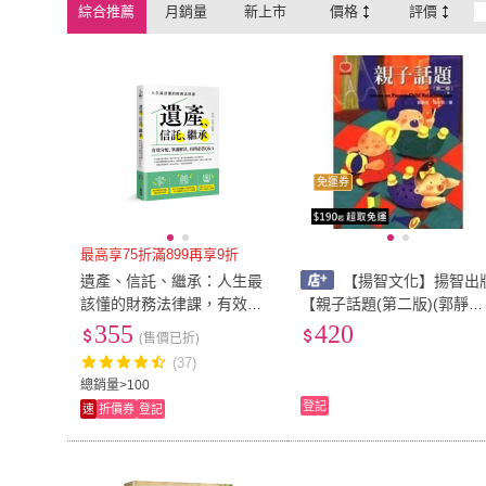
綜合推薦
月銷量
新上市
價格
評價
免運券
最高享75折滿899再享9折
遺產、信託、繼承：人生最
【揚智文化】揚智出
該懂的財務法律課，有效分
【親子話題(第二版)(郭靜
配、爭議解決，幸福安享每
晃、吳幸玲)】(2001年1001
355
420
(售價已折)
一天
(A2013)
(37)
總銷量>100
登記
速
折價券
登記