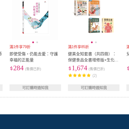
滿1件享79折
滿1件享85折
師
即使受傷，仍能去愛：守護
健美全知套書（共四冊）：
幸福的正能量
保健食品全書增修版+生化學
+生理學+營養全書
284
1,674
(售價已折)
(售價已折)
(2)
可訂購時通知我
可訂購時通知我