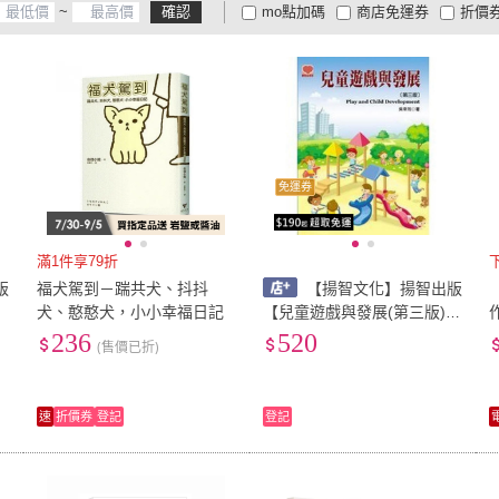
~
確認
mo點加碼
商店免運券
折價
大家電安心配
大家電快配
商
低溫宅配
定期配/分次配
貨
4
及以上
3
及以上
2
及
免運券
滿1件享79折
版
福犬駕到－踹共犬、抖抖
【揚智文化】揚智出版
犬、憨憨犬，小小幸福日記
【兒童遊戲與發展(第三版)
)
(吳幸玲)】(2018年1201)(A2
236
520
(售價已折)
015B)
速
折價券
登記
登記