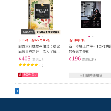
下單9折 滿899再享9折
滿1件享7折
跟義大利媽媽學做菜：從家
新，幸福工作學-- TOP1講
庭故事與料理，深入了解義
的好感工作術
大利人文與飲食特色
405
196
(售價已折)
(售價已折)
(2)
速
折價券
登記
可訂購時通知我
1