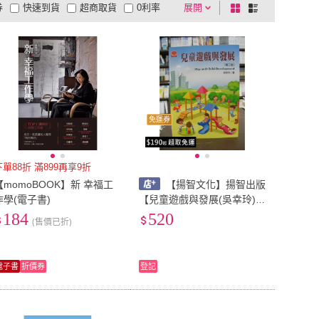
券
快速到貨
超商取貨
0利率
展開
棋
條
品有量
有影片
電視購物
盤
列
到付款
超商付款
5
式
式
以上
1
及以上
免運券
下單88折 滿899再享9折
【momoBOOK】新 幸福工
【揚智文化】揚智出版
作學(電子書)
【兒童遊戲與發展(吳幸玲)】
（2018年12月3版）
184
520
(售價已折)
電子書
折價券
登記