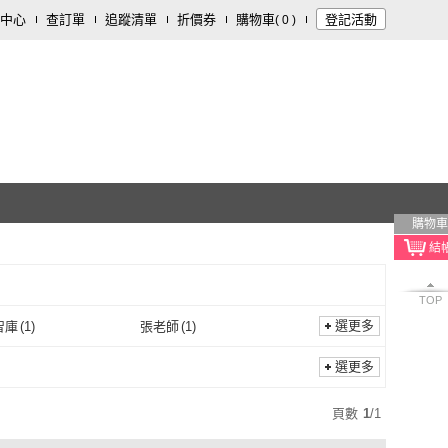
中心
查訂單
追蹤清單
折價券
購物車
登記活動
(
0
)
購物車
TOP
選更多
智庫
(
1
)
張老師
(
1
)
博思智庫
(
1
)
張老師
(
1
)
選更多
頁數
1
/
1