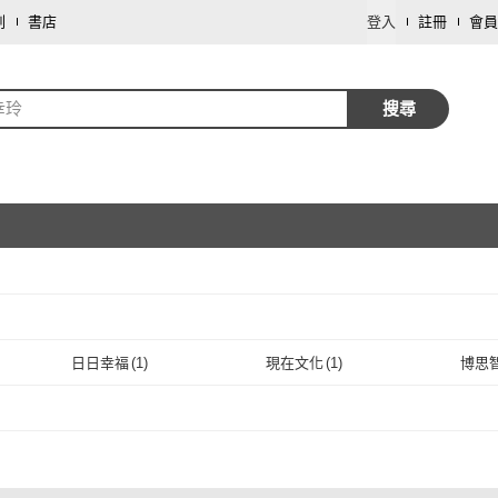
劃
書店
登入
註冊
會員
幸玲
搜尋
取消
日日幸福
(
1
)
現在文化
(
1
)
博思
取消
日日幸福
(
1
)
現在文化
(
1
)
1
)