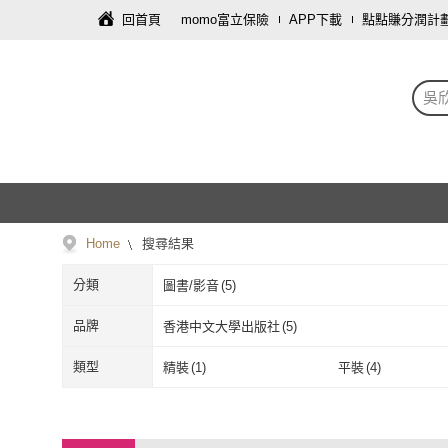
回首頁
momo富立保險
APP下載
點點賺分潤計
吳
Home
搜尋結果
分類
圖書/影音
(
5
)
品牌
香港中文大學出版社
(
5
)
香港中文大學出版社
(
5
)
類型
精裝
(
1
)
平裝
(
4
)
精裝
(
1
)
平裝
(
4
)