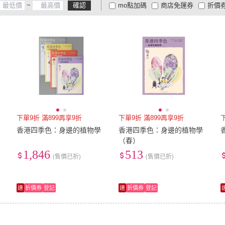
~
確認
mo點加碼
商店免運券
折價
大家電安心配
大家電快配
商
低溫宅配
定期配/分次配
貨
4
及以上
3
及以上
2
及
下單9折 滿899再享9折
下單9折 滿899再享9折
香港四季色：身邊的植物學
香港四季色：身邊的植物學
（春）
1,846
513
(售價已折)
(售價已折)
速
折價券
登記
速
折價券
登記