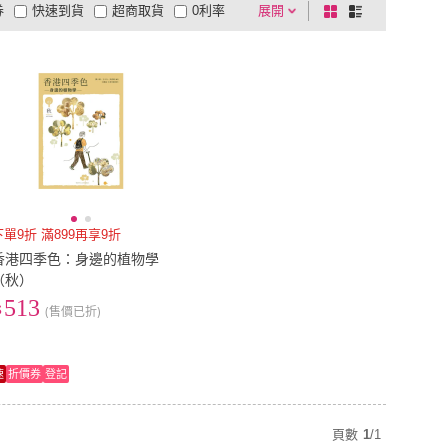
券
快速到貨
超商取貨
0利率
展開
棋
條
品有量
有影片
電視購物
盤
列
到付款
超商付款
5
式
式
以上
1
及以上
下單9折 滿899再享9折
香港四季色：身邊的植物學
（秋）
513
(售價已折)
速
折價券
登記
頁數
1
/
1