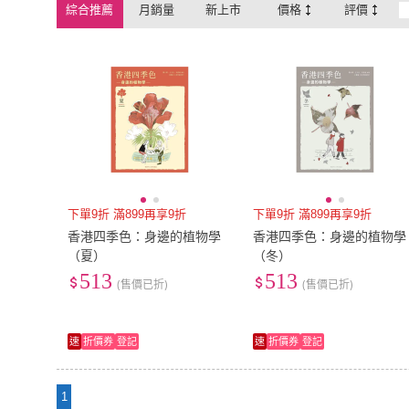
綜合推薦
月銷量
新上市
價格
評價
下單9折 滿899再享9折
下單9折 滿899再享9折
香港四季色：身邊的植物學
香港四季色：身邊的植物學
（夏）
（冬）
513
513
(售價已折)
(售價已折)
速
折價券
登記
速
折價券
登記
1