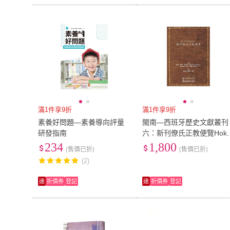
滿1件享9折
滿1件享9折
素養好問題—素養導向評量
閩南―西班牙歷史文獻叢刊
研發指南
六：新刊僚氏正教便覽Hokk
en Spanish Historical Docu
234
1,800
(售價已折)
(售價已折)
ment Series VI: Memorial
(2)
速
折價券
登記
速
折價券
登記