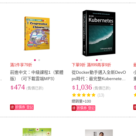
滿1件享79折
下單9折 滿899再享9折
前進中文：中級課程1（繁體
從Docker動手邁入全新DevO
i
版）（可下載雲端MP3）
ps時代：最完整Kubernetes
全書
474
1,036
(售價已折)
(售價已折)
(13)
總銷量>100
速
折價券
登記
速
折價券
登記