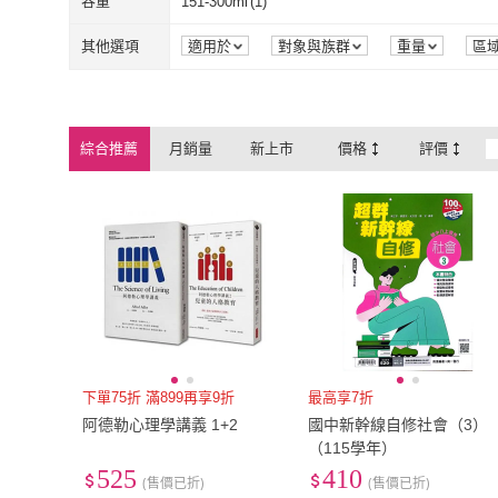
容量
151-300ml
(
1
)
151-300ml
(
1
)
其他選項
適用於
對象與族群
重量
區
綜合推薦
月銷量
新上市
價格
評價
下單75折 滿899再享9折
最高享7折
阿德勒心理學講義 1+2
國中新幹線自修社會（3）
（115學年）
525
410
(售價已折)
(售價已折)