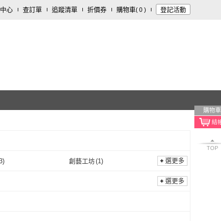
中心
查訂單
追蹤清單
折價券
購物車
登記活動
(
0
)
購物車
TOP
選更多
3
)
創藝工坊
(
1
)
聯經
(
3
)
創藝工坊
(
1
)
書局
(
3
)
東立
(
1
)
選更多
正中書局
(
3
)
東立
(
1
)
市政府衛生局
(
2
)
經濟部工業局
(
1
)
臺北市政府衛生局
(
2
)
經濟部工業局
(
1
)