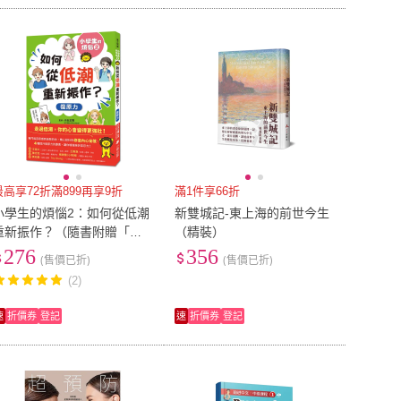
最高享72折滿899再享9折
滿1件享66折
小學生的煩惱2：如何從低潮
新雙城記-東上海的前世今生
重新振作？（隨書附贈「復
（精裝）
原力名言小書籤」三款&「感
276
356
(售價已折)
(售價已折)
謝小書籤」一款）
(2)
速
折價券
登記
速
折價券
登記