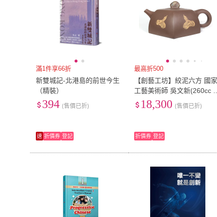
滿1件享66折
最高折500
新雙城記-北港島的前世今生
【創藝工坊】絞泥六方 國
（精裝）
工藝美術師 吳文新(260cc 
品 紫砂 宜興紫砂壺 茶具 收
394
18,300
(售價已折)
(售價已折)
藏級美品)
速
折價券
登記
折價券
登記