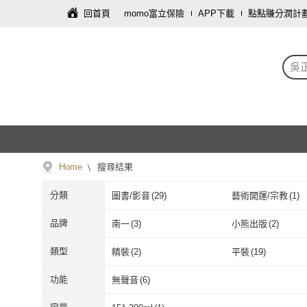
回首頁
momo富立保險
APP下載
點點賺分潤計
吳
Home
搜尋結果
分類
圖書/影音
(
29
)
藝術開運/宗教
(
1
)
品牌
南一
(
3
)
小熊出版
(
2
)
南一
(
3
)
小熊出版
(
2
)
五南
(
1
)
天下雜誌
(
1
)
類型
精裝
(
2
)
平裝
(
19
)
五南
(
1
)
天下雜誌
(
1
)
深智數位
(
1
)
人文出版社
(
2
)
精裝
(
2
)
平裝
(
19
)
功能
無聲音
(
6
)
深智數位
(
1
)
人文出版社
(
2
)
無聲音
(
6
)