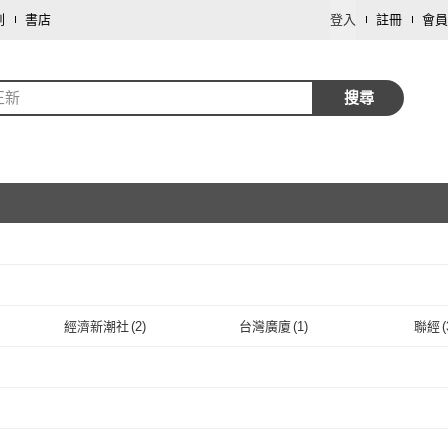
劃
書店
登入
註冊
會員
正新
搜尋
取消
經濟新潮社
(
2
)
台灣廣廈
(
1
)
聯經
(
取消
經濟新潮社
(
2
)
台灣廣廈
(
1
)
永悅健康股份有限公司
(
1
)
清華大學
(
1
)
正中
永悅健康股份有限公司
(
1
)
清華大學
取消
(
1
)
國家教育研究院
(
1
)
勞動部勞動及職業安全衛
(
1
)
臺北
生研究所
國家教育研究院
(
1
)
勞動部勞動及職業安全
(
1
)
取消