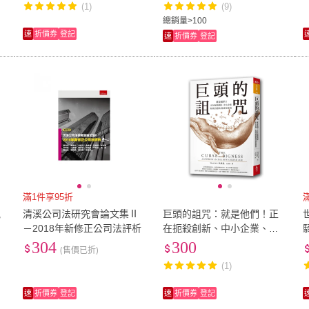
(1)
(9)
緩解
總銷量>100
速
折價券
登記
速
折價券
登記
滿1件享95折
貌
清溪公司法研究會論文集Ⅱ
巨頭的詛咒：就是他們！正
－2018年新修正公司法評析
在扼殺創新、中小企業、你
騎
我的隱私資訊和薪資
304
300
(售價已折)
(1)
速
折價券
登記
速
折價券
登記