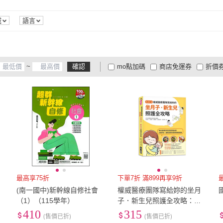
衛生研究所
域
語言
~
確認
mo點加碼
商店免運券
折價
大家電安心配
大家電快配
商
低溫宅配
定期配/分次配
貨
4
及以上
3
及以上
2
及
最高享75折
下單7折 滿899再享9折
(南一國中)新幹線自修社會
權威醫療團隊寫給妳的坐月
（1）（115學年）
子．新生兒照護全攻略：史
上第一本！專科醫師教妳從
410
315
(售價已折)
(售價已折)
產後調養身體、正確飲食、