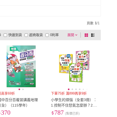
頁數
1
/
1
券
快速到貨
超商取貨
0利率
展開
棋
條
品有量
有影片
電視購物
盤
列
到付款
超商付款
5
式
式
以上
1
及以上
最高享69折
下單75折 滿899再享9折
國中百分百複習講義地理
小學生的煩惱（全套3冊）：
（全）（115學年）
1.控制不住怒氣怎麼辦？2.如
何從低潮重新振作？3.面對
370
787
(售價已折)
壓力該如何調適？