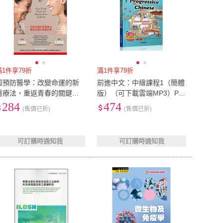
滿1件享79折
滿1件享79折
超預防醫學：改變命運的新
前進中文：中級課程1（簡體
醫療法，重返青春的關鍵對
版）（可下載雲端MP3）Pro
策
gressive Chinese: Intermedi
284
474
(售價已折)
(售價已折)
ate Course 1
可訂購時通知我
可訂購時通知我