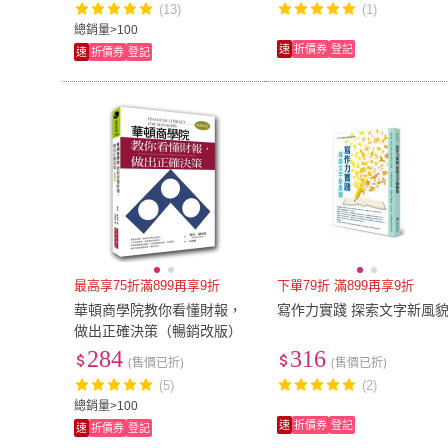
(13)
(1)
總銷量>100
速
折價券
登記
速
折價券
登記
最高享75折滿899再享9折
下單79折 滿899再享9折
華頓商學院教你看懂財報，
寫作力實踐 探索文字新風
做出正確決策（暢銷改版）
284
316
(售價已折)
(售價已折)
(5)
(2)
總銷量>100
速
折價券
登記
速
折價券
登記