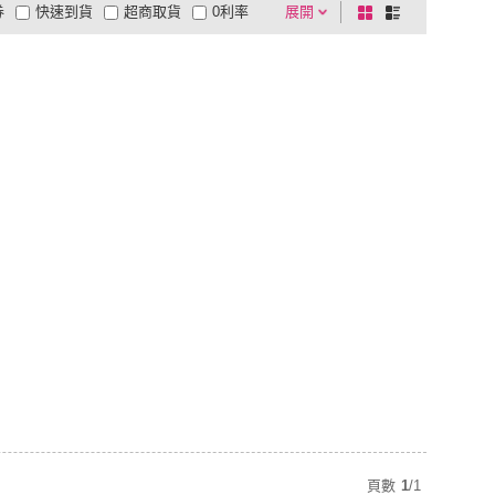
券
快速到貨
超商取貨
0利率
展開
棋
條
品有量
有影片
電視購物
盤
列
到付款
超商付款
5
式
式
以上
1
及以上
頁數
1
/
1