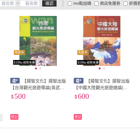
~
確認
mo點加碼
商店免運券
折價
大家電安心配
大家電快配
商
低溫宅配
定期配/分次配
貨
4
及以上
3
及以上
2
及
免運券
免運券
【揚智文化】揚智出版
【揚智文化】揚智出版
【台灣觀光旅遊導論(吳武
【中國大陸觀光旅遊總論(吳
忠、范世平)】(2005年1114)
武忠、范世平)】(2004年012
500
600
(A8411)
7)(A8402)
登記
登記