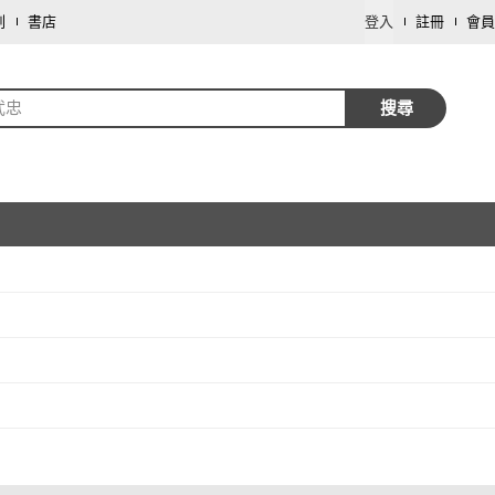
劃
書店
登入
註冊
會員
武忠
搜尋
取消
取消