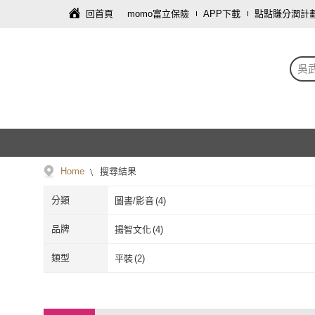
回首頁
momo富立保險
APP下載
點點賺分潤計
吳
Home
搜尋結果
分類
圖書/影音
(
4
)
品牌
揚智文化
(
4
)
揚智文化
(
4
)
類型
平裝
(
2
)
平裝
(
2
)