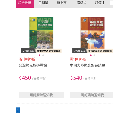
綜合推薦
月銷量
新上市
價格
評價
滿1件享9折
滿1件享9折
台灣觀光旅遊導論
中國大陸觀光旅遊總論
450
540
(售價已折)
(售價已折)
可訂購時通知我
可訂購時通知我
1