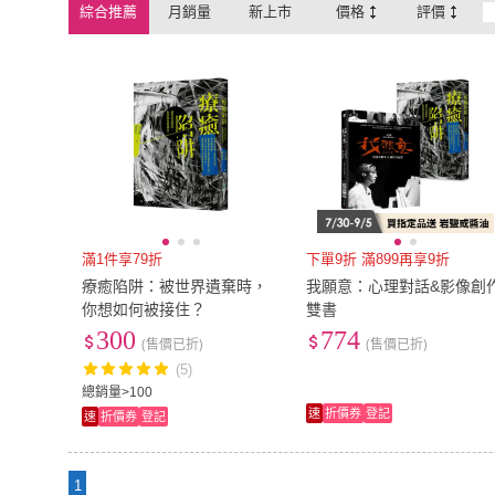
綜合推薦
月銷量
新上市
價格
評價
滿1件享79折
下單9折 滿899再享9折
療癒陷阱：被世界遺棄時，
我願意：心理對話&影像創
你想如何被接住？
雙書
300
774
(售價已折)
(售價已折)
(5)
總銷量>100
速
折價券
登記
速
折價券
登記
1