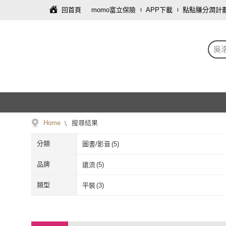
回首頁
momo富立保險
APP下載
點點賺分潤計
吳
Home
搜尋結果
分類
圖書/影音
(
5
)
品牌
遠流
(
5
)
遠流
(
5
)
類型
平裝
(
3
)
平裝
(
3
)