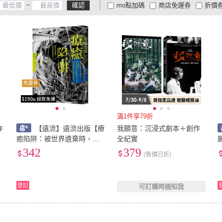
~
確認
mo點加碼
商店免運券
折價
大家電安心配
大家電快配
商
低溫宅配
定期配/分次配
貨
4
及以上
3
及以上
2
及
免運券
滿1件享79折
作
【遠流】遠流出版【療
我願意：沉浸式劇本＋創作
癒陷阱：被世界遺棄時，你
全紀實
想如何被接住？(吳洛纓、鄧
342
379
(售價已折)
惠文)】(9789573297031)
(
登記
可訂購時通知我