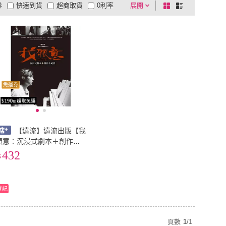
券
快速到貨
超商取貨
0利率
展開
棋
條
品有量
有影片
電視購物
盤
列
到付款
超商付款
5
式
式
以上
1
及以上
免運券
【遠流】遠流出版【我
願意：沉浸式劇本＋創作全
紀實(吳洛纓、絡思本娛樂)】
432
9789573297062)
登記
頁數
1
/
1