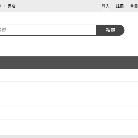
劃
書店
登入
註冊
會員
洛纓
搜尋
取消
取消