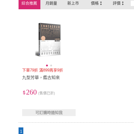
綜合推薦
月銷量
新上市
價格
評價
下單79折 滿899再享9折
九型芳華，鑑古知來
260
(售價已折)
可訂購時通知我
1