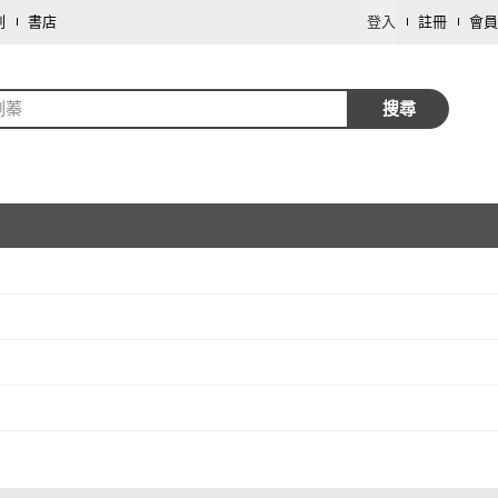
劃
書店
登入
註冊
會員
俐蓁
搜尋
取消
取消