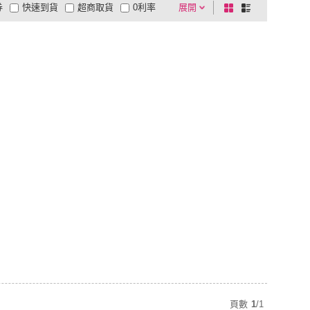
券
快速到貨
超商取貨
0利率
展開
棋
條
品有量
有影片
電視購物
盤
列
到付款
超商付款
5
式
式
以上
1
及以上
頁數
1
/
1