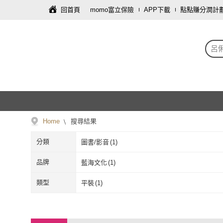
回首頁
momo富立保險
APP下載
點點賺分潤計
呂
Home
搜尋結果
分類
圖書/影音
(
1
)
品牌
藍海文化
(
1
)
藍海文化
(
1
)
類型
平裝
(
1
)
平裝
(
1
)