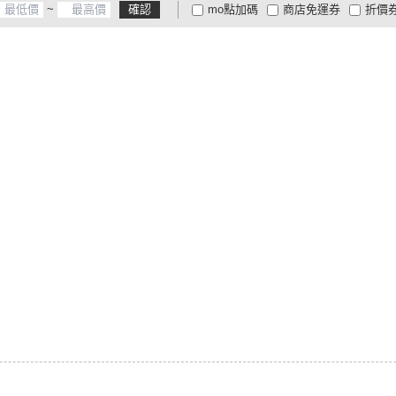
~
確認
mo點加碼
商店免運券
折價
大家電安心配
大家電快配
商
低溫宅配
定期配/分次配
貨
4
及以上
3
及以上
2
及