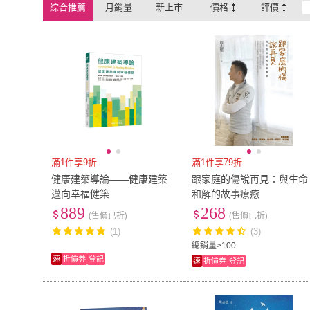
綜合推薦
月銷量
新上市
價格
評價
滿1件享9折
滿1件享79折
健康建築導論――健康建築
跟家庭的傷說再見：與生命
邁向幸福健築
和解的故事療癒
889
268
(售價已折)
(售價已折)
(1)
(3)
總銷量>100
速
折價券
登記
速
折價券
登記