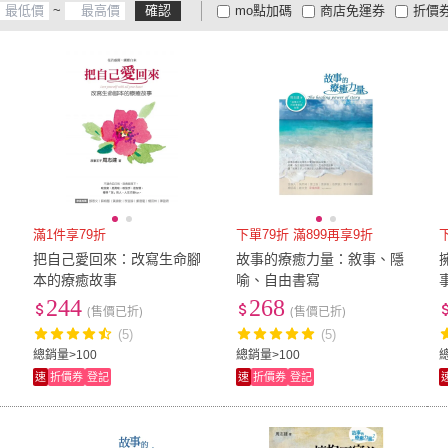
~
確認
mo點加碼
商店免運券
折價
大家電安心配
大家電快配
商
低溫宅配
定期配/分次配
貨
4
及以上
3
及以上
2
及
滿1件享79折
下單79折 滿899再享9折
把自己愛回來：改寫生命腳
故事的療癒力量：敘事、隱
本的療癒故事
喻、自由書寫
244
268
(售價已折)
(售價已折)
(5)
(5)
總銷量>100
總銷量>100
速
折價券
登記
速
折價券
登記