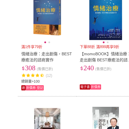
滿1件享79折
下單88折 滿899再享9折
情緒治療：走出創傷，BEST
【momoBOOK】情緒治療
療癒法的諮商實作
走出創傷 BEST療癒法的諮
商實作(電子書)
308
240
(售價已折)
(售價已折)
(12)
總銷量>100
電子書
折價券
速
折價券
登記