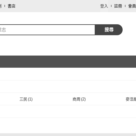
劃
書店
登入
註冊
會員
建志
搜尋
取消
三民
(
1
)
商周
(
2
)
麥浩
取消
三民
(
1
)
商周
(
2
)
5
)