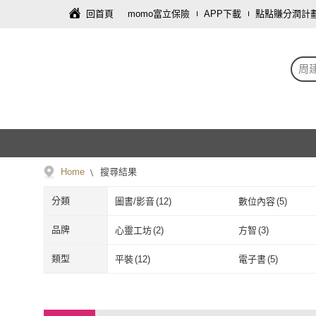
回首頁
momo富立保險
APP下載
點點賺分潤計
周
Home
搜尋結果
分類
圖書/影音
(
12
)
數位內容
(
5
)
品牌
心靈工坊
(
2
)
方智
(
3
)
心靈工坊
(
2
)
方智
(
3
)
崧燁文化
(
1
)
momoBOOK
(
5
)
類型
平裝
(
12
)
電子書
(
5
)
崧燁文化
(
1
)
momoBOOK
(
平裝
(
12
)
電子書
(
5
)