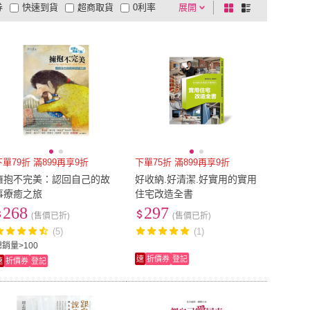
券
快速到貨
超商取貨
0利率
展開
棋
條
品有量
有影片
電視購物
盤
列
到付款
超商付款
5
式
式
以上
1
及以上
下單79折 滿899再享9折
下單75折 滿899再享9折
擁抱不完美：認回自己的故
好收納.好清潔.好實用的實用
事療癒之旅
住宅改造全書
268
297
(售價已折)
(售價已折)
(5)
(1)
總銷量>100
速
折價券
登記
速
折價券
登記