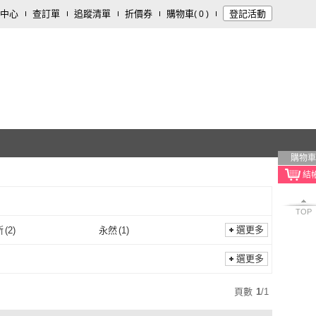
中心
查訂單
追蹤清單
折價券
購物車
登記活動
(
0
)
購物車
TOP
選更多
斯
(
2
)
永然
(
1
)
麥浩斯
(
2
)
永然
(
1
)
選更多
頁數
1
/
1