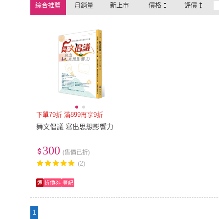
綜合推薦
月銷量
新上市
價格
評價
下單79折 滿899再享9折
舞文倡議 寫出思想影響力
300
(售價已折)
(2)
速
折價券
登記
1