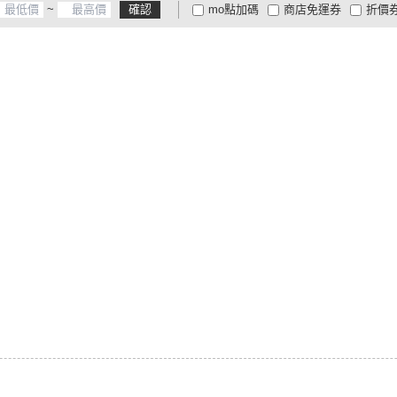
~
確認
mo點加碼
商店免運券
折價
大家電安心配
大家電快配
商
低溫宅配
定期配/分次配
貨
4
及以上
3
及以上
2
及