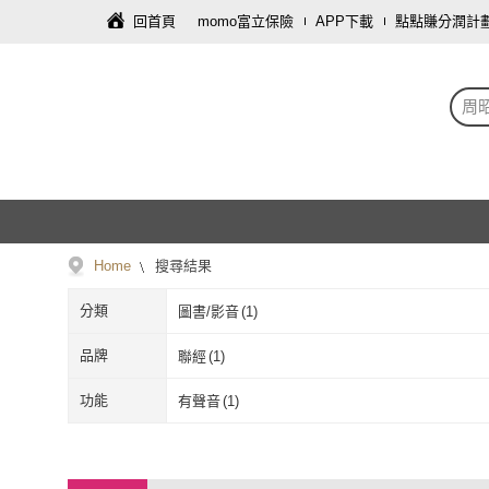
回首頁
momo富立保險
APP下載
點點賺分潤計
周
Home
搜尋結果
分類
圖書/影音
(
1
)
品牌
聯經
(
1
)
聯經
(
1
)
功能
有聲音
(
1
)
有聲音
(
1
)