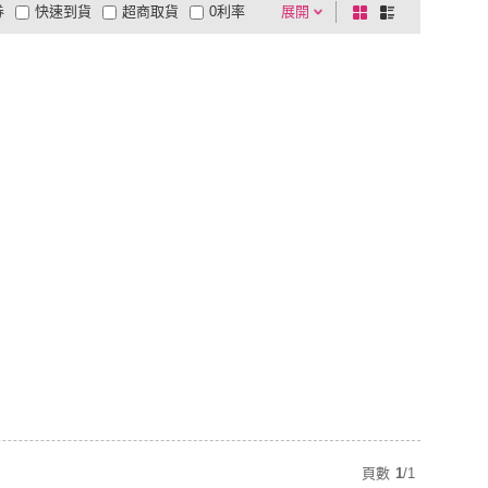
券
快速到貨
超商取貨
0利率
展開
棋
條
品有量
有影片
電視購物
盤
列
到付款
超商付款
5
式
式
以上
1
及以上
頁數
1
/
1