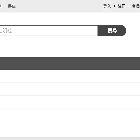
劃
書店
登入
註冊
會員
.杜明桂
搜尋
取消
取消