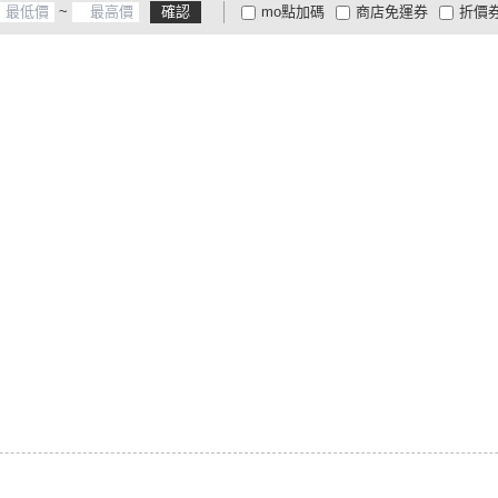
~
確認
mo點加碼
商店免運券
折價
大家電安心配
大家電快配
商
低溫宅配
定期配/分次配
貨
4
及以上
3
及以上
2
及