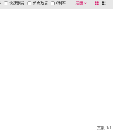
券
快速到貨
超商取貨
0利率
展開
棋
條
品有量
有影片
電視購物
盤
列
到付款
超商付款
5
式
式
以上
1
及以上
頁數
1
/
1