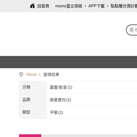
回首頁
momo富立保險
APP下載
點點賺分潤計
喬
Home
搜尋結果
分類
圖書/影音
(
1
)
品牌
商業周刊
(
1
)
商業周刊
(
1
)
類型
平裝
(
1
)
平裝
(
1
)