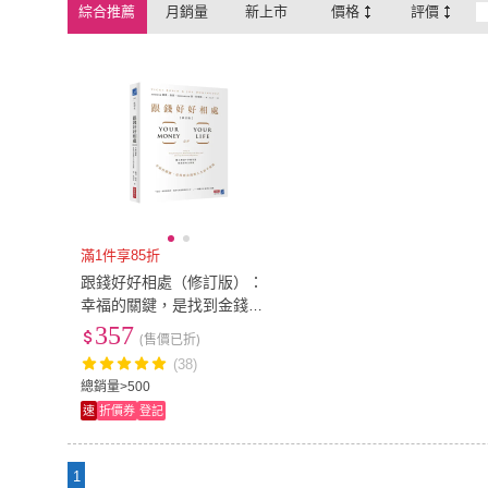
綜合推薦
月銷量
新上市
價格
評價
滿1件享85折
跟錢好好相處（修訂版）：
幸福的關鍵，是找到金錢與
人生的平衡點
357
(售價已折)
(38)
總銷量>500
速
折價券
登記
1