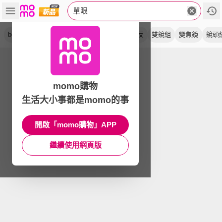
單眼
body
is stm
單鏡組
相機
單機身
無反
雙鏡組
變焦鏡
鏡頭
momo購物
生活大小事都是momo的事
開啟「momo購物」APP
繼續使用網頁版