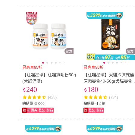
最高享95折
最高享95折
【汪喵星球】汪喵排毛粉50g
【汪喵星球】犬貓冷凍乾燥
(犬貓保健)
原肉零食40-50g(犬貓零食
凍乾 雞胸 雞肉鬆 牛心丁)
240
180
(438)
(734)
總銷量>5,000
總銷量>1.5萬
速
折價券
登記
贈品
速
登記
贈品