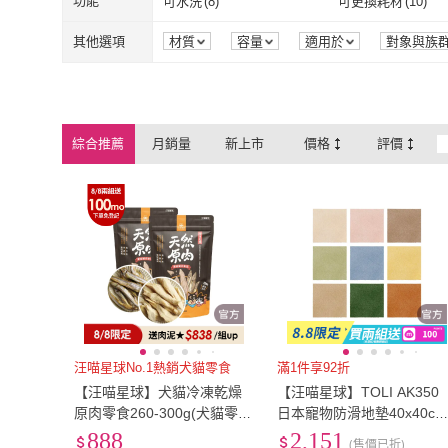
S
(
1
)
功能
可水洗
(
8
)
可更換耗材
(
10
)
凍物鮮友會
喵探長
(
1
)
astkatta 冰島
PAW PAW LAND 肉球世
(
6
)
ROYAL 法國皇家
(
泥
(
37
)
水
(
7
)
益智型
(
4
)
互動型
(
22
)
S
(
1
)
可水洗
(
8
)
可更換耗材
(
1
保濕
(
13
)
洗護
(
8
)
其他選項
材質
容量
適用於
對象與族
界
PAW PAW LAND 肉球
(
6
)
ROYAL 法國
原燒
(
3
)
Seeds 聖萊西
(
57
)
益智型
(
4
)
互動型
(
22
)
無香味
(
8
)
拋棄式
(
1
)
保濕
(
13
)
洗護
(
8
)
無
(
4
)
世界
原燒
(
3
)
Seeds 聖萊西
ABSOLUTE HOLISTIC
(
8
)
Gimpet 竣寶
(
11
)
無香味
(
8
)
拋棄式
(
1
)
軟包型
(
1
)
平面式
(
2
)
無
(
4
)
超越巔峰
綜合推薦
月銷量
新上市
價格
評價
ABSOLUTE HOLISTIC
(
8
)
Gimpet 竣寶
(
Aixia 愛喜雅
(
2
)
AirDog
(
5
)
軟包型
(
1
)
平面式
(
2
)
可上大眾運輸
(
3
)
一般型
(
1
)
超越巔峰
Aixia 愛喜雅
(
2
)
AirDog
(
5
)
Nature 養生湯罐
(
2
)
Gemon 啟蒙
(
6
)
可上大眾運輸
(
3
)
一般型
(
1
)
可自拆
(
2
)
無
(
2
)
Nature 養生湯罐
(
2
)
Gemon 啟蒙
(
可自拆
(
2
)
無
(
2
)
汪喵星球No.1熱銷犬貓零食
滿1件享92折
【汪喵星球】犬貓冷凍乾燥
【汪喵星球】TOLI AK350
原肉零食260-300g(犬貓零
日本寵物防滑地墊40x40cm
食/安心雞胸家庭號/柳葉魚/
10片入(犬貓地墊)
888
2,151
(售價已折)