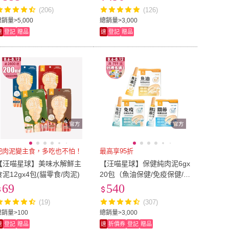
肉泥/狗肉泥/肉泥)
泥)
(206)
(126)
銷量>5,000
總銷量>3,000
速
登記
贈品
速
登記
贈品
把肉泥變主食，多吃也不怕！
最高享95折
【汪喵星球】美味水解鮮主
【汪喵星球】保健純肉泥6gx
食泥12gx4包(貓零食/肉泥)
20包（魚油保健/免疫保健/關
節保健/貓肉泥/狗肉泥/寵物
69
540
保健/貓零食/狗零食）
(19)
(307)
總銷量>100
總銷量>3,000
速
登記
贈品
速
折價券
登記
贈品