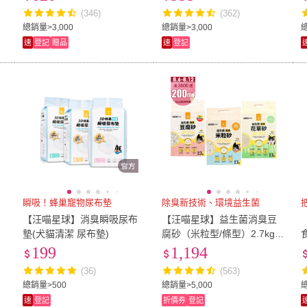
食)
馬桶)(4KG)(4入組)
(346)
(362)
總銷量>3,000
總銷量>3,000
總
速
登記
贈品
速
登記
瞬吸！蜂巢寵物尿布墊
除臭新技術、環境益生菌
【汪喵星球】消臭瞬吸尿布
【汪喵星球】益生菌消臭豆
*
墊(犬貓清潔 尿布墊)
腐砂（米粒型/條型）2.7kg*6
包組/箱(貓砂、豆腐砂)
199
1,194
(36)
(563)
總銷量>500
總銷量>5,000
速
登記
折價券
登記