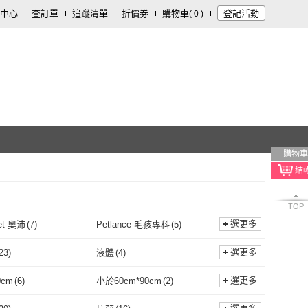
中心
查訂單
追蹤清單
折價券
購物車
登記活動
(
0
)
購物車
TOP
選更多
et 奧沛
(
7
)
Petlance 毛孩專科
(
5
)
OurPet 奧沛
(
7
)
Petlance 毛孩專科
(
5
)
uck Party 寶兒樂
(
6
)
哈利瑪莉
(
2
)
選更多
23
)
液體
(
4
)
Pawluck Party 寶兒樂
(
6
)
哈利瑪莉
(
2
)
部落
(
24
)
VegePet 維吉
(
9
)
膠囊
(
23
)
液體
(
4
)
1
)
凝結型
(
19
)
選更多
0cm
(
6
)
小於60cm*90cm
(
2
)
怪獸部落
(
24
)
VegePet 維吉
(
9
)
ral Kitty 自然小貓
(
6
)
Qtbaby
(
8
)
紙砂
(
1
)
凝結型
(
19
)
2
)
啃咬型
(
9
)
60x90cm
(
6
)
小於60cm*90cm
(
2
)