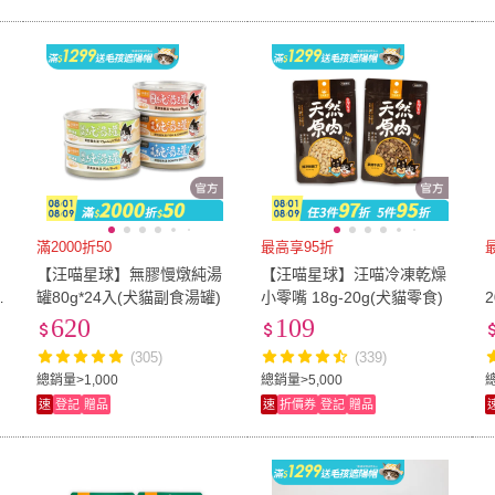
滿2000折50
最高享95折
【汪喵星球】無膠慢燉純湯
【汪喵星球】汪喵冷凍乾燥
罐80g*24入(犬貓副食湯罐)
小零嘴 18g-20g(犬貓零食)
620
109
(305)
(339)
總銷量>1,000
總銷量>5,000
總
速
登記
贈品
速
折價券
登記
贈品