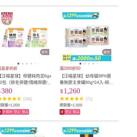
最高享95折
滿2000折50
【汪喵星球】保健純肉泥6gx
【汪喵星球】幼母貓98%營
20包（排毛保健/情緒保健/貓
養無膠主食罐80g*24入-綜合
肉泥/狗肉泥/寵物保健/貓零
口味(貓主食罐)
380
1,260
食/狗零食）
(246)
(71)
銷量>1,000
總銷量>1,000
速
折價券
登記
贈品
速
登記
贈品