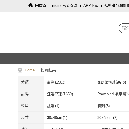
回首頁
momo富立保險
APP下載
點點賺分潤計
喵
Home
搜尋結果
分類
寵物
(
2503
)
家庭清潔/紙品
(
8
)
品牌
汪喵星球
(
1659
)
PawsMed 毛掌醫
汪喵星球
(
1659
)
PawsMed 
吉沛思
(
24
)
Cherie 法麗
(
13
)
類型
錠劑
(
1
)
滴劑
(
3
)
吉沛思
(
24
)
Cherie 法麗
(
1
Freeze Dried Reunion 凍
(
2
)
Vee
(
11
)
錠劑
(
1
)
滴劑
(
3
)
膏狀
(
15
)
乳狀
(
13
)
尺寸
30x40cm
(
1
)
30x45cm
(
2
)
物鮮友會
Freeze Dried Reunion
(
2
)
Vee
(
11
)
喵探長
(
1
)
astkatta 冰島
(
4
)
膏狀
(
15
)
乳狀
(
13
)
泥
(
37
)
水
(
7
)
30x40cm
(
1
)
30x45cm
(
2
)