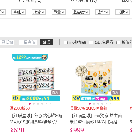
可沖馬桶
(
71
)
不可沖馬桶
(
19
)
除臭
(
(
4
)
NU4PET 陪心寵糧
(
18
)
MORN FOOD 晨光
(
2
)
5
)
MS.PET
(
2
)
本田洋行
(
3
)
長靴
膏狀
(
6
)
液體
(
1
)
發聲型
(
6
)
液態型
(
14
)
噴劑
0
)
可沖馬桶
(
71
)
不可沖馬桶
(
19
)
芳香
(
19
)
驅蟲
(
9
)
除蟲
(
群
香味
功效
重量
軟硬度
成份
形狀
皇家
(
5
)
MS.PET
(
2
)
本田洋行
(
3
)
快吃丼飯
(
2
)
YoFresh 優鮮饌
(
1
)
水魔
發聲型
(
6
)
液態型
(
14
)
片狀
(
8
)
後背型
(
6
)
側背
芳香
(
19
)
驅蟲
(
9
)
(
57
)
快吃丼飯
(
2
)
YoFresh 優鮮饌
(
1
)
優豆
(
4
)
CATIT
(
7
)
IN-Pl
片狀
(
8
)
後背型
(
6
)
屋型封閉式
(
1
)
半開式
(
1
)
砂鏟
(
~
確認
mo點加碼
商店免運券
折價
11
)
優豆
(
4
)
CATIT
(
7
)
Aqua Corner 角落水族
(
1
)
Drinkwell 好好喝
(
2
)
PUR
屋型封閉式
(
1
)
半開式
(
1
)
過濾式
(
2
)
胸背型
(
2
)
減壓
大家電安心配
大家電快配
商
低溫宅配
定期配/分次配
貨
Aqua Corner 角落水族
(
1
)
Drinkwell 好好喝
(
2
)
過濾式
(
2
)
胸背型
(
2
)
4
及以上
3
及以上
2
及
6
)
滿2000折50
增量50% 16KG囤貨組
【汪喵星球】無膠點心罐80g
【汪喵星球】mo獨家 益生菌
*
*24入(犬貓副食罐/貓罐頭/狗
米粒型豆腐砂16KG囤貨組
罐頭/補水罐/機能罐/寵物副
(根除臭源/低粉塵/貓砂/可沖
620
999