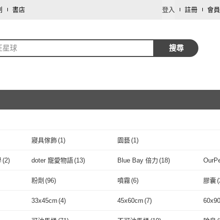
劃
書店
登入
註冊
會員
汪星球
搜尋
寢具傢飾
(
1
)
園藝
(
1
)
取消
學
(
2
)
doter 寵愛物語
(
13
)
Blue Bay 倍力
(
18
)
OurP
取消
毛掌醫學
(
2
)
doter 寵愛物語
(
13
)
Blue Bay 倍力
(
18
)
AIDOGA
(
5
)
PetPaws 毛爪村
(
1
)
Pawl
粉劑
(
96
)
噴霧
(
6
)
膠囊
(
3
)
AIDOGA
(
5
)
PetPaws 毛爪村
取消
(
1
)
PURE 猋
(
5
)
ParkCat 無敵貓糧
(
4
)
怪獸
粉劑
(
96
)
噴霧
(
6
)
礦砂
(
2
)
豆腐砂
(
76
)
紙砂
(
33x45cm
(
4
)
45x60cm
(
7
)
60x9
PURE 猋
(
5
)
ParkCat 無敵貓糧
(
4
)
NU4PET 陪心寵糧
(
18
)
MORN FOOD 晨光
(
2
)
Natu
礦砂
(
2
)
豆腐砂
取消
(
76
)
膏狀
(
6
)
液體
(
1
)
固體
(
33x45cm
(
4
)
45x60cm
(
7
)