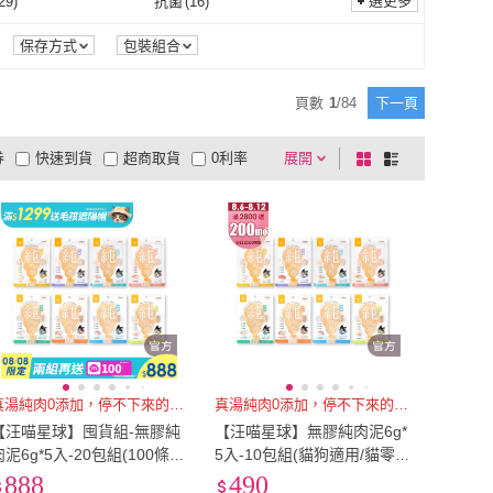
選更多
29
)
抗菌
(
16
)
Natural Kitty 自然小貓
(
6
)
Qtbaby
(
8
)
貓
(
4
)
毛孩時代
(
1
)
固體
(
2
)
啃咬型
(
9
)
型
(
8
)
固體型
(
2
)
除臭
(
29
)
抗菌
(
16
)
6
)
其他
(
1
)
保存方式
包裝組合
長靴貓
(
4
)
毛孩時代
(
1
)
素
(
5
)
樂健飛
(
11
)
噴劑型
(
8
)
固體型
(
2
)
型
(
1
)
硬殼型
(
1
)
除蟲
(
6
)
其他
(
1
)
頁數
1
/
84
下一頁
水魔素
(
5
)
樂健飛
(
11
)
us
(
14
)
Macchiato 貓幸福時刻
(
5
)
側背型
(
1
)
硬殼型
(
1
)
5
)
多功能型
(
2
)
券
快速到貨
超商取貨
0利率
展開
棋
條
IN-Plus
(
14
)
Macchiato 貓幸福時刻
(
5
)
ELUXE 純華
(
2
)
GooToe 活力零食
(
1
)
砂鏟
(
5
)
多功能型
(
2
)
型
(
1
)
一般型
(
1
)
品有量
有影片
電視購物
盤
列
到付款
超商付款
5
式
式
PURELUXE 純華
(
2
)
GooToe 活力零食
(
1
)
減壓型
(
1
)
一般型
(
1
)
以上
1
及以上
真湯純肉0添加，停不下來的美味
真湯純肉0添加，停不下來的美味
【汪喵星球】囤貨組-無膠純
【汪喵星球】無膠純肉泥6g*
肉泥6g*5入-20包組(100條)
5入-10包組(貓狗適用/貓零
(貓狗適用/貓零食/狗零食/貓
食/狗零食/貓肉泥/狗肉泥/肉
888
490