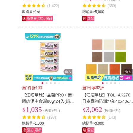
寵物凍乾)
(1,422)
(369)
總銷量>1萬
總銷量>5,000
速
折價券
登記
贈品
速
登記
滿1件折100
滿1件享92折
【汪喵星球】益菌PRO+ 無
【汪喵星球】TOLI AK270
膠肉泥主食罐80g*24入(貓主
日本寵物防滑地墊40x40cm
食罐 全齡貓)
10片入(犬貓地墊)
1,035
3,062
(售價已折)
(售價已折)
(198)
(143)
總銷量>1,000
總銷量>3,000
速
登記
贈品
速
登記