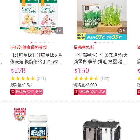
毛孩的健康優格零食
最高享95折
滿
精
【汪喵星球】汪喵星球ｘ馬
【汪喵星球】生菜栽培盒(犬
咪
修嚴選 機能優格丁22g*2包
貓零食 貓草 排毛 紓壓 種植
組(犬貓零食/貓零食/狗零食)
DIY)
278
150
(241)
(122)
總銷量>1.5萬
總銷量>3,000
總
速
折價券
登記
贈品
速
折價券
登記
贈品