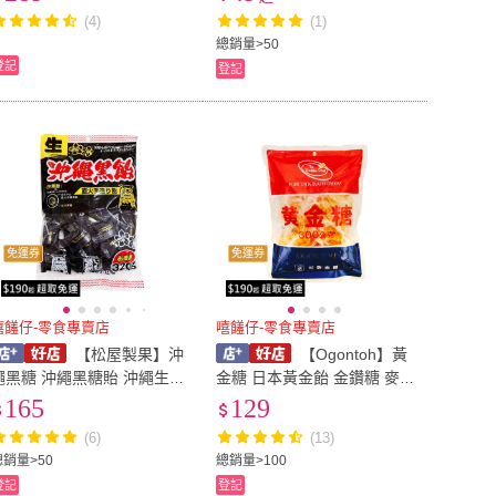
現貨】
汁棒 果汁冰棒 棒棒冰 冰棒
(4)
(1)
傳統零食【嘻饈仔現貨】
總銷量>50
登記
登記
免運券
免運券
嘻饈仔-零食專賣店
嘻饈仔-零食專賣店
【松屋製果】沖
【Ogontoh】黃
繩黑糖 沖繩黑糖貽 沖繩生黑
金糖 日本黃金飴 金鑽糖 麥
飴 沖繩黑糖塊 日本黑糖糖果
芽糖 水晶糖 300公克 琥珀糖
165
129
硬糖 糖果 320g 獨立包裝
OGONTOH 糖果 硬糖 日本
(6)
(13)
【嘻饈仔現貨】
零食【嘻饈仔現貨】
總銷量>50
總銷量>100
登記
登記