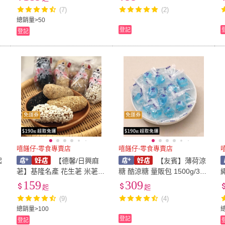
饈仔現貨】
(7)
(2)
總銷量>50
登記
登記
免運券
免運券
嘻饈仔-零食專賣店
嘻饈仔-零食專賣店
起
【德馨/日興麻
【友賓】薄荷涼
荖】基隆名產 花生荖 米荖
糖 酷涼糖 量販包 1500g/300
進
粗顆粒 芝麻老 古早味零食
0g 涼喉糖 硬糖 餐廳糖果 傳
159
309
起
起
仔
茶點 伴手禮推薦 年節送禮
統零食 糖果【嘻饈仔現貨】
(9)
(4)
【嘻饈仔現貨】
總銷量>100
登記
登記