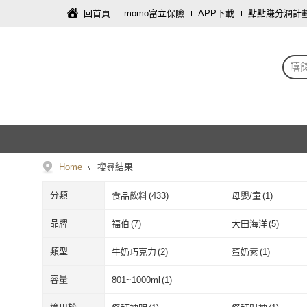
回首頁
momo富立保險
APP下載
點點賺分潤計
嘻
Home
搜尋結果
分類
食品飲料
(
433
)
母嬰/童
(
1
)
品牌
福伯
(
7
)
大田海洋
(
5
)
福伯
(
7
)
大田海洋
(
5
)
老楊
(
2
)
Julies 茱蒂絲
(
2
)
類型
牛奶巧克力
(
2
)
蛋奶素
(
1
)
老楊
(
2
)
Julies 茱蒂絲
新竹福源
(
5
)
紅帽子
(
1
)
牛奶巧克力
(
2
)
蛋奶素
(
1
)
容量
801~1000ml
(
1
)
新竹福源
(
5
)
紅帽子
(
1
)
TAYAS 塔雅思
(
1
)
ORIHIRO
(
1
)
801~1000ml
(
1
)