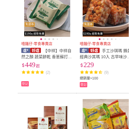
免運券
免運券
嘻饈仔-零食專賣店
嘻饈仔-零食專賣店
【中祥】中祥自
手工沙琪瑪 鋒
然之顏 蔬菜餅乾 香蔥蘇打餅
經典沙其瑪 10入 古早味沙
量販包1500g/3000g 蘇打餅
瑪 沙其馬 媽祖結緣 奶蛋素
449
229
起
乾 五辛素 小餅乾 休閒零食
傳統零食 古早味零食【嘻
(2)
(9)
【嘻饈仔現貨】
仔現貨】
總銷量>100
登記
登記