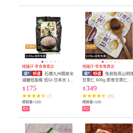
免運券
免運券
嘻饈仔-零食專賣店
嘻饈仔-零食專賣店
石橋九州糯麥米
免剝殼燕山明
減醣低脂餐 低GI 日本米 12
甘栗仁 600g 即食甘栗仁 蒸
小袋 黃金糯麥 Hakubaku 米
熟栗子仁 燕山秦皇島特產 板
175
349
飯 石橋工業 糙米飯【嘻饈仔
栗 隨手包 零食 中秋送禮
(7)
(16)
現貨】
【嘻饈仔現貨】
總銷量>100
總銷量>100
登記
登記