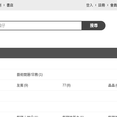
劃
書店
登入
註冊
會員
饈仔
搜尋
藝術開運/宗教
(
1
)
取消
友賓
(
9
)
77
(
8
)
晶晶
(
取消
友賓
(
9
)
77
(
8
)
中祥
(
2
)
HOYA
(
1
)
九福
(
(
2
)
中祥
(
2
)
HOYA
取消
(
1
)
enaak 小雞麵
(
1
)
KOPIKO
(
2
)
RIH 
enaak 小雞麵
(
1
)
KOPIKO
(
2
)
森永製菓
(
3
)
東鳩
(
1
)
扇屋
(
取消