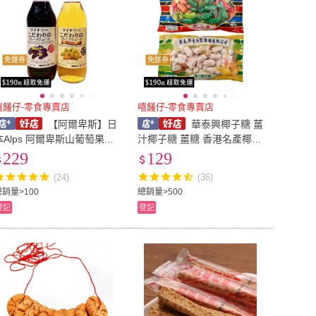
免運券
免運券
嘻饈仔-零食專賣店
嘻饈仔-零食專賣店
【阿爾卑斯】日
華泰興椰子糖 薑
本Alps 阿爾卑斯山葡萄果汁
汁椰子糖 薑糖 香港名產椰子
1000ml 紅葡萄汁 白葡萄汁 1
糖 糖果 香港零食 中秋節伴
229
129
00%果汁 日本葡萄汁 飲品
手禮 年貨【嘻饈仔現貨】
(24)
(36)
【嘻饈仔現貨】
總銷量>100
總銷量>500
登記
登記