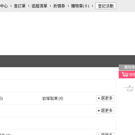
中心
查訂單
追蹤清單
折價券
購物車
登記活動
(
0
)
購物車
TOP
選更多
6
)
岩塚製果
(
4
)
晶晶
(
6
)
岩塚製果
(
4
)
3
)
阿爾卑斯
(
1
)
選更多
九福
(
3
)
阿爾卑斯
(
1
)
RIH WANG 日日旺
(
3
)
安堡
(
2
)
RIH RIH WANG 日日旺
(
3
)
安堡
(
2
)
2
)
松屋製果
(
2
)