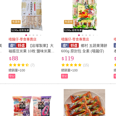
免運券
免運券
嘻饈仔-零食專賣店
嘻饈仔-零食專賣店
美
【岩塚製果】大
鄉村 五蔬果薄餅
琪
袖振豆米果 10枚 鹽味米菓
600g 原封包 全素 (嘻饈仔)
黑豆米果 夏威夷豆米果 日本
88
119
饈
仙貝 日本米果 日本進口 零
(7)
(15)
食餅乾【嘻饈仔現貨】
總銷量>100
總銷量>100
登記
登記