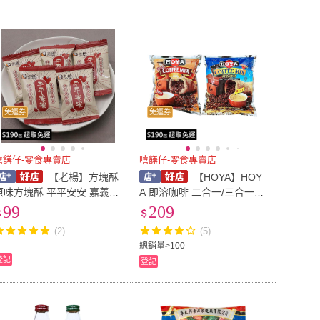
免運券
免運券
嘻饈仔-零食專賣店
嘻饈仔-零食專賣店
【老楊】方塊酥
【HOYA】HOY
味方塊酥 平平安安 嘉義人
A 即溶咖啡 二合一/三合一咖
經典 懷舊零食 零食批發
啡 無糖咖啡 沖泡咖啡包 馬
99
209
餅乾 【嘻饈仔現貨】
來西亞咖啡 飲料 進口咖啡
(2)
(5)
進口即溶【嘻饈仔現貨】
總銷量>100
登記
登記