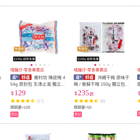
免運券
免運券
嘻饈仔-零食專賣店
嘻饈仔-零食專賣店
珠
鄉村坊 陳皮梅 4
沖繩干梅 原味干
54g 原封包 生津止渴 獨立包
梅 / 紫蘇干梅 150g 獨立包裝
原
裝 有籽 (嘻饈仔)
蜜餞【嘻饈仔現貨】
氣
129
235
起
(17)
(6)
總銷量>100
總銷量>50
登記
登記