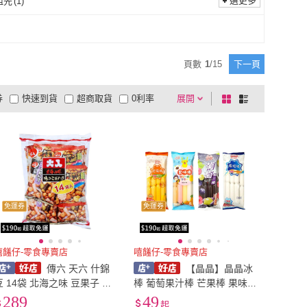
選更多
祖先
(
1
)
扇屋
(
2
)
松屋製果
(
2
)
珍
(
2
)
不二家
(
4
)
祭拜祖先
(
1
)
盛香珍
(
2
)
不二家
(
4
)
 kate 康元
(
2
)
一榮
(
1
)
頁數
1
/
15
下一頁
Miss kate 康元
(
2
)
一榮
(
1
)
王
(
1
)
義美
(
1
)
券
快速到貨
超商取貨
0利率
展開
棋
條
海龍王
(
1
)
義美
(
1
)
toh
(
1
)
岡田屋製果
(
1
)
品有量
有影片
電視購物
盤
列
到付款
超商付款
5
式
式
Ogontoh
(
1
)
岡田屋製果
(
1
)
以上
1
及以上
免運券
免運券
嘻饈仔-零食專賣店
嘻饈仔-零食專賣店
傳六 天六 什錦
【晶晶】晶晶冰
豆 14袋 北海之味 豆果子 日
棒 葡萄果汁棒 芒果棒 果味
本米果 綜合豆菓子 【嘻饈仔
棒 優格棒 優格 水果冰棒 果
289
49
起