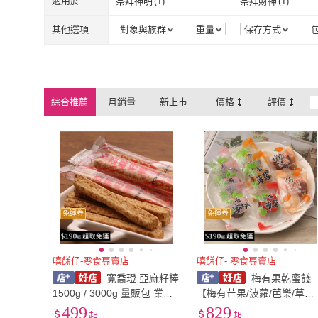
適用於
祭拜神明
(
1
)
祭拜財神
(
1
)
TAYAS 塔雅思
(
1
)
ORIHIRO
(
1
)
Toho Seika 東豐
(
1
)
TONG JIH 統記
(
1
)
祭拜神明
(
1
)
祭拜財神
(
1
)
其他選項
對象與族群
重量
保存方式
Toho Seika 東豐
(
1
)
TONG JIH 
三立製果
(
2
)
青森農協
(
1
)
三立製果
(
2
)
青森農協
(
1
)
偉特
(
1
)
OYATSU 優雅食
(
1
綜合推薦
月銷量
新上市
價格
評價
偉特
(
1
)
OYATSU 優
Furuta 古田
(
1
)
Bourbon 北日本
(
3
)
Furuta 古田
(
1
)
Bourbon 北
前田製果
(
1
)
Kid-o
(
1
)
前田製果
(
1
)
Kid-o
(
1
)
免運券
免運券
嘻饈仔-零食專賣店
嘻饈仔- 零食專賣店
寬喬璒 亞麻籽棒
梅有果乾蜜餞
1500g / 3000g 量販包 業務
【梅有芒果/波蘿/芭樂/草
包 獨立包裝【嘻饈仔現貨】
莓】 獨立包裝不沾手 1500g
499
829
起
起