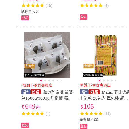
3000g 量販包 【嘻饈仔現
(15)
(1)
貨】
總銷量>50
登記
登記
免運券
免運券
嘻饈仔-零食專賣店
嘻饈仔-零食專賣店
和の酢橄欖 量販
Magic 奇比樂
包1500g/3000g 醋橄欖 獨立
士餅乾 20包入 單包裝 起司
包裝 不沾手 橄欖 隨手包 傳
餅乾 CTC HOUSE 菲律賓 
649
105
起
統零食 果乾 蜜餞【嘻饈仔現
口零食 餅乾 隨手包【嘻饈
(1)
(11)
貨】
現貨】
總銷量>100
登記
登記