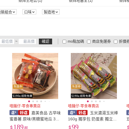
祭拜土地公
(
1
)
祭拜地基主
(
1
)
祭拜
森永製菓
(
3
)
東鳩
(
1
)
nomura 野村美樂
(
1
)
Health Daily 健康日誌
(
1
)
盛香
祭拜土地公
(
1
)
祭拜地基主
(
1
)
包裝組合
口味
製造地
統記
(
1
)
nomura 野村美樂
(
1
)
Health Daily 健康日誌
(
1
)
UHA 味覺糖
(
3
)
新世紀
(
1
)
Miss
UHA 味覺糖
(
3
)
新世紀
(
1
)
)
山崎
(
1
)
BF
(
1
)
海龍
~
確認
mo點加碼
商店免運券
折價
雅食
(
1
)
山崎
(
1
)
BF
(
1
)
Sugimotoya 杉本屋
(
1
)
華南
(
1
)
Ogon
大家電安心配
大家電快配
商
低溫宅配
定期配/分次配
貨
日本
(
3
)
Sugimotoya 杉本屋
(
1
)
華南
(
1
)
4
及以上
3
及以上
2
及
免運券
免運券
嘻饈仔-零食專賣店
嘻饈仔-零食專賣店
嘉美食品 古早味
玉米濃湯玉米棒
蜜番薯 原味/黑糖蜜地瓜 320
160g 獨享包 奶蛋素 獨立包
/
g 獨立隨手包 全素零食【嘻
裝 零食【嘻饈仔現貨】
189
99
起