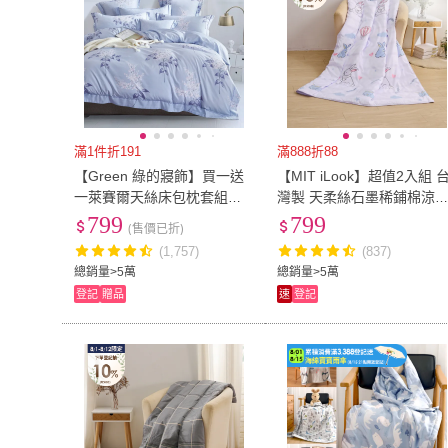
滿1件折191
滿888折88
【Green 綠的寢飾】買一送
【MIT iLook】超值2入組 
一萊賽爾天絲床包枕套組單
灣製 天柔絲石墨稀鋪棉涼
人/雙人/加大/特大or石墨烯四
四季被120x150cm(多款任
799
799
(售價已折)
季被/涼被 任選
兒童 大童 成人))
(1,757)
(837)
總銷量>5萬
總銷量>5萬
登記
贈品
速
登記