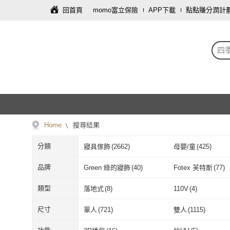
回首頁
momo富立保險
APP下載
點點賺分潤計
四
Home
搜尋結果
分類
寢具傢飾
(
2662
)
母嬰/童
(
425
)
寵物
(
16
)
家電
(
5
)
品牌
Green 綠的寢飾
(
40
)
Fotex 芙特斯
(
77
)
Green 綠的寢飾
(
40
)
Fotex 芙特斯
(
La Millou
(
23
)
Hoppetta
(
29
)
類型
落地式
(
8
)
110V
(
4
)
La Millou
(
23
)
Hoppetta
(
29
)
Sleep Peacefully 寢室安
(
33
)
BODYLUV
(
2
)
落地式
(
8
)
110V
(
4
)
李行
(
1
)
尺寸
單人
(
721
)
雙人
(
1115
)
居
Sleep Peacefully 寢室
(
33
)
BODYLUV
(
2
)
WEDGWOOD
(
10
)
Embrace 英柏絲
(
5
李行
(
1
)
單人
(
721
)
雙人
(
1115
)