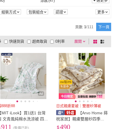
~60cm
(
16
)
61cm~70cm
(
18
)
選更多
40
)
涼感
(
47
)
Darphia 朵法亞
(
3
)
Sleep Club
(
23
)
ABE
(
6
)
AmoreCasa
(
11
)
51cm~60cm
(
16
)
61cm~70cm
(
18
)
m~120cm
(
4
)
121cm~130cm
(
1
)
保暖
(
40
)
涼感
(
47
)
116
)
防水
(
1
)
組裝方式
包裝組合
認證
PAMABE
(
6
)
AmoreCasa
(
11
)
(
33
)
Great Living 格蕾寢飾
(
31
)
111cm~120cm
(
4
)
121cm~130cm
(
1
)
m以上
(
3
)
XXXS
(
2
)
透氣
(
116
)
防水
(
1
)
排汗
(
69
)
遠紅外線
(
7
)
頁數
1
/
111
下一頁
Norns
(
33
)
Great Living 格蕾寢飾
(
31
)
模飾
(
3
)
Indian
(
9
)
36cm以上
(
3
)
XXXS
(
2
)
5
)
5XL
(
4
)
吸濕排汗
(
69
)
遠紅外線
(
7
)
洗
(
2
)
無線搖控
(
2
)
券
快速到貨
超商取貨
0利率
展開
棋
條
飛航模飾
(
3
)
Indian
(
9
)
la
(
8
)
Austin Home 奧斯汀寢飾
(
4
)
4XL
(
5
)
5XL
(
4
)
cm
(
3
)
16cm~20cm
(
2
)
可拆洗
(
2
)
無線搖控
(
2
)
品有量
有影片
電視購物
盤
列
到付款
超商付款
5
式
式
maatila
(
8
)
Austin Home 奧斯汀寢
(
4
)
6~10cm
(
3
)
16cm~20cm
(
2
)
cm-179cm
(
1
)
寬180cm以上
(
1
)
以上
1
及以上
飾
寬150cm-179cm
(
1
)
寬180cm以上
(
1
)
0cm*90cm
(
1
)
小於60cm*90cm
(
1
)
mo點3%
免運券
Ad
Ad
滿888折88
日式親膚夏被｜雙層紗薄被
【MIT iLook】買1送1 台灣
【Arvo Home 蒔
製 文青風純棉水洗涼被 四季
桄家居】親膚雙層紗四季被-
被5X6尺(多款任選 涼夏被)
雙人/加大(可水洗夏被 輕薄
911
490
(售價已折)