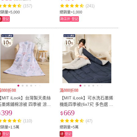
被 兩用被 涼被 柔軟棉被 童
(157)
(241)
被 二重紗透氣被 涼被 四季
銷量>5,000
總銷量>1,000
被 空調被)
速
登記
跨店折
登記
滿888折88
滿888折88
【MIT iLook】台灣製天柔絲
【MIT iLook】可水洗石墨烯
石墨烯鋪棉涼被 四季被 涼夏
機能四季被(6x7尺 多色選 1
120x150cm 100X120cm
入 3M吸濕排汗技術)
399
669
(任選1入/多款/兒童/成人)
(110)
(47)
總銷量>1.5萬
總銷量>5萬
速
登記
速
登記