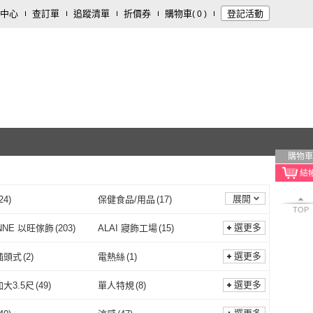
中心
查訂單
追蹤清單
折價券
購物車
登記活動
(
0
)
購物車
展開
24
)
保健食品/用品
(
17
)
TOP
選更多
NNE 以旺傢飾
(
203
)
ALAI 寢飾工場
(
15
)
YVONNE 以旺傢飾
(
203
)
ALAI 寢飾工場
(
15
)
o Home 蒔桄家居
(
21
)
翔仔居家
(
77
)
選更多
插頭式
(
2
)
電熱絲
(
1
)
Arvo Home 蒔桄家居
(
21
)
翔仔居家
(
77
)
E VIE
(
78
)
DeKo
(
19
)
一般插頭式
(
2
)
電熱絲
(
1
)
選更多
大3.5尺
(
49
)
單人特規
(
8
)
BELLE VIE
(
78
)
DeKo
(
19
)
hia 朵法亞
(
3
)
Sleep Club
(
23
)
單人加大3.5尺
(
49
)
單人特規
(
8
)