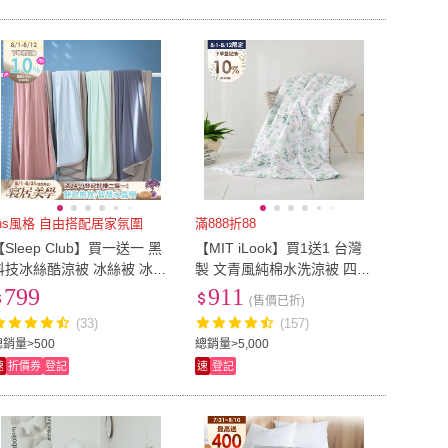
Ins風格 自由搭配居家氛圍
滿888折88
【Sleep Club】買一送一 黑
【MIT iLook】買1送1 台灣
科技冰絲酷涼被 冰絲被 冰冰
製 文青風純棉水洗涼被 四季
被(四季被 涼被 夏被 涼被 冰
被5X6尺(多款任選 涼夏被)
799
911
(售價已折)
涼被 韓國被)
(33)
(157)
總銷量>500
總銷量>5,000
速
折價券
登記
速
登記