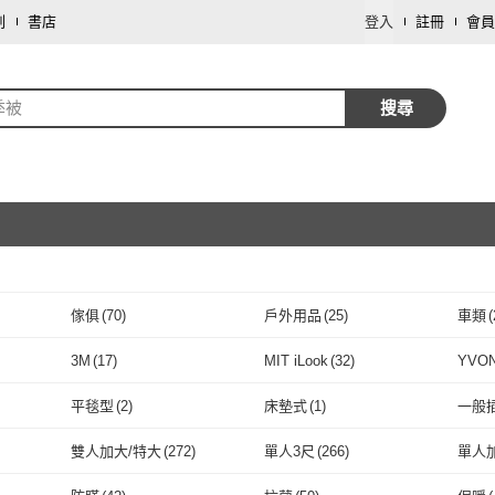
劃
書店
登入
註冊
會員
季被
搜尋
傢俱
(
70
)
戶外用品
(
25
)
車類
(
取消
飾品配件
(
3
)
藝術開運/宗教
(
1
)
3M
(
17
)
MIT iLook
(
32
)
YVO
取消
77
)
3M
(
17
)
MIT iLook
(
32
)
奇哥
(
47
)
Tonia Nicole 東妮寢飾
(
7
)
Arv
平毯型
(
2
)
床墊式
(
1
)
一般
奇哥
(
47
)
Tonia Nicole 東妮寢飾
取消
(
7
)
HongYew 鴻宇
(
18
)
享夢城堡
(
159
)
BELL
平毯型
(
2
)
床墊式
(
1
)
雙人加大/特大
(
272
)
單人3尺
(
266
)
單人加
HongYew 鴻宇
(
18
)
享夢城堡
(
159
)
)
青鳥家居
(
5
)
BUHO 布歐
(
42
)
Darp
取消
雙人加大/特大
(
272
)
單人3尺
(
266
)