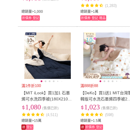
(1,283)
總銷量>1,000
總銷量>1萬
折價券
登記
折價券
登記
贈品
滿1件折100
滿888折88
【MIT iLook】買1加1 石墨
【DeKo】買1送1 MIT台灣
烯可水洗四季被(180X210cm
韓版可水洗石墨烯四季被2.
多款選)
KG-180×210cm(八色任選/
1,080
1,023
(售價已折)
(售價已折)
墨烯被/四季被)
(4,511)
(598)
總銷量>15萬
總銷量>1.5萬
速
登記
速
折價券
登記