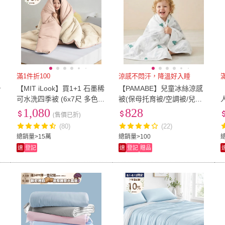
滿1件折100
涼感不悶汗，降溫好入睡
台
【MIT iLook】買1+1 石墨稀
【PAMABE】兒童冰絲涼感
被
可水洗四季被 (6x7尺 多色可
被(保母托育被/空調被/兒童
選
選 )
被/四季被/午睡被/幼兒園被/
1,080
828
(售價已折)
睡墊/冰絲涼感)
(80)
(22)
總銷量>15萬
總銷量>100
總
速
登記
速
登記
贈品