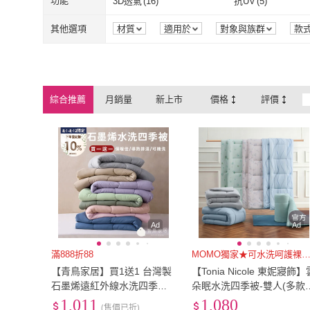
雙人
(
77
)
雙人加大
(
66
)
功能
3D透氣
(
16
)
抗UV
(
5
)
安居
WEDGWOOD
(
10
)
Embrace 英
MITSUBISHI 三菱電機
(
1
)
這個好窩
(
3
)
雙人
(
77
)
雙人加大
(
66
)
71cm~80cm
(
19
)
81cm~90cm
(
24
)
3D透氣
(
16
)
抗UV
(
5
)
防汙
(
6
)
快乾
(
23
)
其他選項
材質
適用於
對象與族群
款
效能
季節
MITSUBISHI 三菱電機
(
1
)
這個好窩
(
3
)
ISHUR 伊舒爾
(
42
)
DUYAN 竹漾
(
49
)
71cm~80cm
(
19
)
81cm~90cm
(
131cm~140cm
(
1
)
28cm以下
(
23
)
防汙
(
6
)
快乾
(
23
)
防風
(
2
)
記憶
(
5
)
ISHUR 伊舒爾
(
42
)
DUYAN 竹漾
(
EASY LIFE
(
2
)
ONE FINE DAY 
131cm~140cm
(
1
)
28cm以下
(
23
)
XXS
(
5
)
XS
(
1
)
防風
(
2
)
記憶
(
5
)
人體工學型
(
7
)
安全反光條防汙
(
3
)
居
綜合推薦
月銷量
新上市
價格
評價
EASY LIFE
(
2
)
ONE FINE D
Moonulune 柔月家居
(
6
)
Quality 聚家
(
3
)
XXS
(
5
)
XS
(
1
)
6XL
(
3
)
Free
(
3
)
人體工學型
(
7
)
安全反光條防
場景模式
(
1
)
自動斷電
(
1
)
家居
Moonulune 柔月家居
(
6
)
Quality 聚家
(
HOLA
(
2
)
Yatin 亞汀
(
24
)
6XL
(
3
)
Free
(
3
)
166-180cm
(
8
)
寬59cm以下
(
3
)
場景模式
(
1
)
自動斷電
(
1
)
HOLA
(
2
)
Yatin 亞汀
(
24
166-180cm
(
8
)
寬59cm以下
(
43cm*63cm
(
1
)
45cm*75cm
(
1
)
43cm*63cm
(
1
)
45cm*75cm
(
1
Ad
Ad
滿888折88
MOMO獨家★可水洗呵護裸
【青鳥家居】買1送1 台灣製
【Tonia Nicole 東妮寢飾】
石墨烯遠紅外線水洗四季被
朵眠水洗四季被-雙人(多款
(夏被/春秋被/石墨烯棉被)
選/棉被)
1,011
1,080
(售價已折)