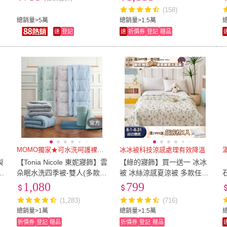
(158)
總銷量>5萬
總銷量>1.5萬
總
速
登記
速
折價券
登記
贈品
MOMO獨家★可水洗呵護裸睡肌
冰冰被科技涼感處理有效降溫
製
【Tonia Nicole 東妮寢飾】雲
【綠的寢飾】買一送一 冰冰
2
朵眠水洗四季被-雙人(多款任
被 冰絲涼感夏涼被 多款任選
石
選/棉被)
(150×200cm 夏被/可機洗/四
被
1,080
799
季被) 涼被/冷氣毯
(1,283)
(716)
總銷量>1萬
總銷量>1.5萬
折價券
登記
贈品
折價券
登記
贈品