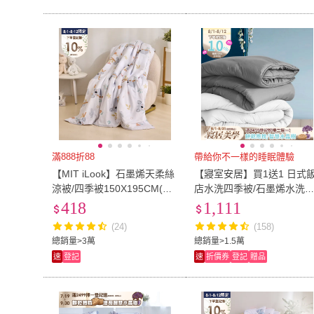
滿888折88
帶給你不一樣的睡眠體驗
【MIT iLook】石墨烯天柔絲
【寢室安居】買1送1 日式
涼被/四季被150X195CM(多
店水洗四季被/石墨烯水洗
款可選)
被(台灣製造/可水洗/棉被)
418
1,111
(24)
(158)
總銷量>3萬
總銷量>1.5萬
速
登記
速
折價券
登記
贈品