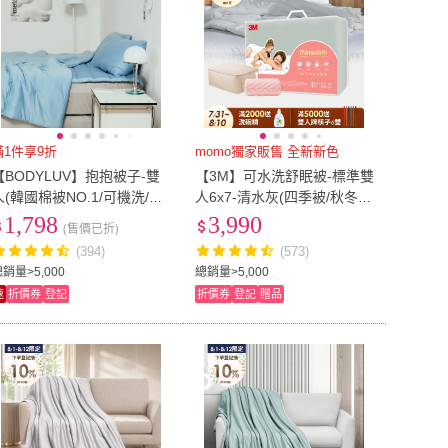
滿1件享9折
momo獨家販售 全新新色
【BODYLUV】抱抱被子-雙
【3M】可水洗舒眠被-標準雙
人(韓國棉被NO.1/可機洗/棉
人6x7-清水灰(四季被/秋冬
被/四季被/完美包覆感)
被/冬被)
1,798
3,990
(售價已折)
(394)
(573)
銷量>5,000
總銷量>5,000
速
折價券
登記
折價券
登記
贈品