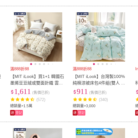
滿888折88
滿888折88
飯
【MIT iLook】買1+1 韓國石
【MIT iLook】台灣製100%
冬
墨烯豆豆絨或雙面針織 雲朵
純棉涼被床包4件組(雙人 加
舒眠可水洗被2.3KG(180x21
大 多款選 涼夏被 四季被)
1,611
911
(售價已折)
(售價已折)
0cm 多色選 四季被)
(572)
(340)
總銷量>1.5萬
總銷量>3,000
速
登記
速
登記