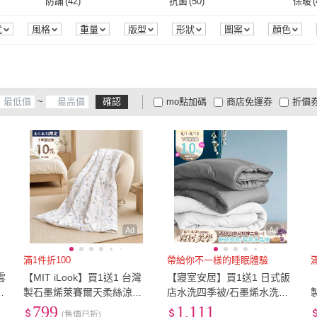
雙人特大
(
19
)
0cm~50cm
(
15
)
51cm
防蹣
(
42
)
抗菌
(
50
)
保暖
(
柏絲
(
5
)
青鳥家居
(
5
)
BUHO 布歐
(
42
)
Kori Deer 可莉鹿
(
5
)
寢安家居
(
106
)
PAM
雙人特大
(
19
)
0cm~50cm
(
15
)
91cm~100cm
(
19
)
101cm~110cm
(
12
)
111c
防蹣
(
42
)
抗菌
(
50
)
消臭
(
9
)
保暖
(
19
)
透氣
(
式
風格
重量
版型
形狀
圖案
顏色
Kori Deer 可莉鹿
(
5
)
寢安家居
(
106
)
宜室家居
(
91
)
Hilton 希爾頓
(
15
)
Norns
24
)
91cm~100cm
(
19
)
101cm~110cm
(
12
)
29~32cm
(
50
)
33~35cm
(
44
)
36c
消臭
(
9
)
保暖
(
19
)
可水洗
(
149
)
防潑水
(
9
)
吸濕
49
)
宜室家居
(
91
)
Hilton 希爾頓
(
15
)
日禾家
(
13
)
戀家小舖
(
24
)
日本旭川
(
19
)
飛航
29~32cm
(
50
)
33~35cm
(
44
)
2XL
(
5
)
3XL
(
5
)
4XL
(
可水洗
(
149
)
防潑水
(
9
)
涼感型
(
2
)
保暖型
(
3
)
可拆
~
確認
mo點加碼
商店免運券
折價
AY 日禾
(
13
)
戀家小舖
(
24
)
日本旭川
(
19
)
iHOMI
(
28
)
京都西川
(
6
)
maati
2XL
(
5
)
3XL
(
5
)
3cm以下
(
5
)
4~6cm
(
3
)
6~10
汙
(
3
)
涼感型
(
2
)
保暖型
(
3
)
斷電安全裝置
(
2
)
大家電安心配
大家電快配
商
低溫宅配
定期配/分次配
貨
3
)
iHOMI
(
28
)
京都西川
(
6
)
3cm以下
(
5
)
4~6cm
(
3
)
寬60cm-89cm
(
1
)
寬120cm-149cm
(
2
)
寬150
斷電安全裝置
(
2
)
4
及以上
3
及以上
2
及
)
3
)
寬60cm-89cm
(
1
)
寬120cm-149cm
(
2
)
50cm*75cm
(
1
)
0吋~4吋
(
2
)
小於6
)
50cm*75cm
(
1
)
0吋~4吋
(
2
)
Ad
Ad
睡肌
滿1件折100
帶給你不一樣的睡眠體驗
雲
【MIT iLook】買1送1 台灣
【寢室安居】買1送1 日式飯
任
製石墨烯萊賽爾天柔絲涼被
店水洗四季被/石墨烯水洗冬
(多款任選/涼夏被/天絲)
被(台灣製造/可水洗/棉被)
799
1,111
(售價已折)