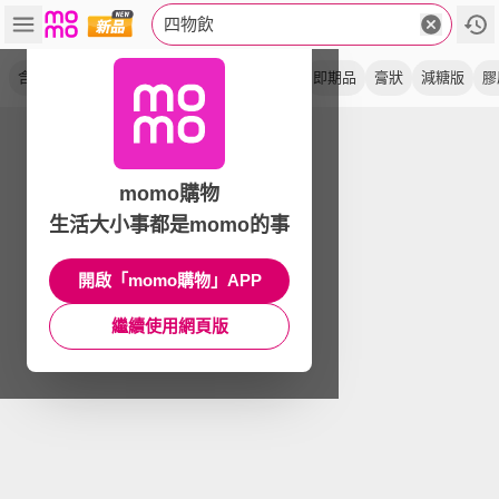
四物飲
含鐵
青木瓜
美妍
玫瑰
頂級
粹亮
即期品
膏狀
減糖版
膠
momo購物
生活大小事都是momo的事
開啟「momo購物」APP
繼續使用網頁版