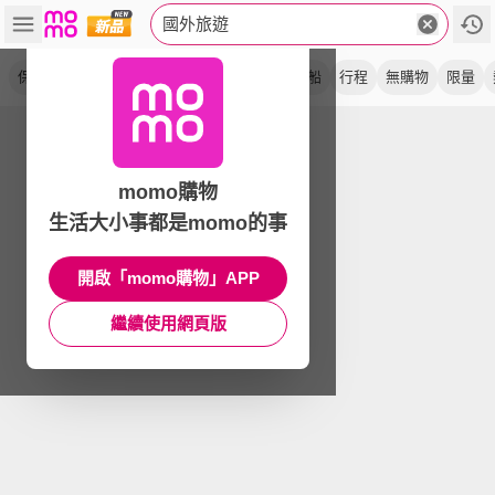
國外旅遊
保肝
直飛
找到了
跆拳秀
騎駱駝
遊船
行程
無購物
限量
momo購物
生活大小事都是momo的事
開啟「momo購物」APP
繼續使用網頁版