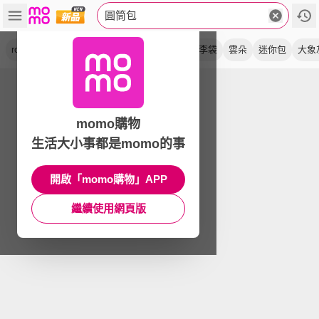
圓筒包
rollin
手提包
斜背
側背包
防潑水
行李袋
雲朵
迷你包
大象
momo購物
生活大小事都是momo的事
開啟「momo購物」APP
繼續使用網頁版