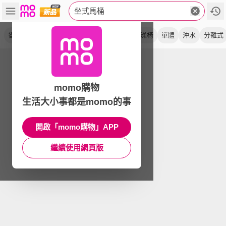
坐式馬桶
省水
便盆椅
水龍捲
排污
大沖力
洗澡椅
單體
沖水
分離式
momo購物
生活大小事都是momo的事
開啟「momo購物」APP
繼續使用網頁版