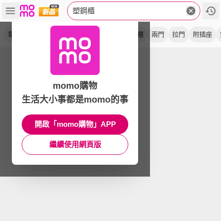
塑鋼櫃
電器櫃
防水
鞋櫃
收納櫃
碗盤
置物櫃
兩門
拉門
附插座
momo購物
生活大小事都是momo的事
開啟「momo購物」APP
繼續使用網頁版