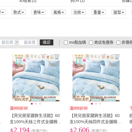
單人加大3.5尺
(
11
)
單人特規
(
13
)
雙人
(
3D透氣
(
1
)
抗UV
(
1
)
防蹣
(
ATEX
(
1
)
童夢館
(
59
)
麗奇
(
2
)
青文
(
2
)
雙美
鬥
(
18
)
策略模擬/養成
(
7
)
益智/節奏/同樂
(
23
)
虛擬序號卡
(
1
)
精裝
(
2
)
平裝
(
單人加大3.5尺
(
11
)
單人特規
(
13
)
29~32cm
(
3
)
33~35cm
(
95
)
36c
3D透氣
(
1
)
抗UV
(
1
)
防汙
(
1
)
快乾
(
2
)
消臭
(
群
款式
香味
風格
功效
重量
版型
裝組合
認證
旅遊
罩杯
商品狀態
商品來源
麗奇
(
2
)
青文
(
2
)
HELLO KITTY
(
3
)
農會
(
3
)
San-
虛擬序號卡
(
1
)
精裝
(
2
)
手把
(
26
)
賽車
(
1
)
方向
29~32cm
(
3
)
33~35cm
(
95
)
121cm~130cm
(
7
)
131cm~140cm
(
8
)
141c
防汙
(
1
)
快乾
(
2
)
防潑水
(
1
)
吸濕排汗
(
1
)
遠紅
(
1
)
HELLO KITTY
(
3
)
農會
(
3
)
Goodliving 好傢在
(
1
)
寵物夢工廠
(
1
)
Smo
手把
(
26
)
賽車
(
1
)
蘑菇頭
(
1
)
其他
(
10
)
保護
m
(
7
)
121cm~130cm
(
7
)
131cm~140cm
(
8
)
70
(
7
)
75
(
7
)
80
(
7
)
防潑水
(
1
)
吸濕排汗
(
1
)
穴位按摩
(
2
)
揉捏
(
2
)
溫熱
(
~
確認
mo點加碼
商店免運券
折價
Goodliving 好傢在
(
1
)
寵物夢工廠
(
1
)
Skater
(
4
)
奇哥
(
1
)
瑞昇
(
蘑菇頭
(
1
)
其他
(
10
)
電子票券
(
3
)
電動
(
2
)
手動
(
m
(
1
)
70
(
7
)
75
(
7
)
雙人
(
3
)
雙人加大/特大
(
1
)
1米
(
1
)
穴位按摩
(
2
)
揉捏
(
2
)
真人發音
(
1
)
負壓縮陰
(
1
)
可堆
大家電安心配
大家電快配
商
低溫宅配
定期配/分次配
貨
Skater
(
4
)
奇哥
(
1
)
電子票券
(
3
)
電動
(
2
)
折躺椅
(
1
)
礦砂
(
1
)
自動
雙人
(
3
)
雙人加大/特大
(
1
)
21cm以上
(
1
)
22-27cm
(
1
)
6.5吋
真人發音
(
1
)
負壓縮陰
(
1
)
不可沖馬桶
(
1
)
無
(
1
)
保暖
4
及以上
3
及以上
2
及
折躺椅
(
1
)
礦砂
(
1
)
m
(
1
)
21cm以上
(
1
)
22-27cm
(
1
)
不可沖馬桶
(
1
)
無
(
1
)
滿888折88
滿888折88
【貝兒居家寢飾生活館】60
【貝兒居家寢飾生活館】60
兩
支100%天絲三件式全鋪棉兩
支100%天絲四件式全鋪棉兩
加
用被床包組 裸睡系列(單人/
用被床包組 裸睡系列(雙人特
2,194
2,606
(售價已折)
(售價已折)