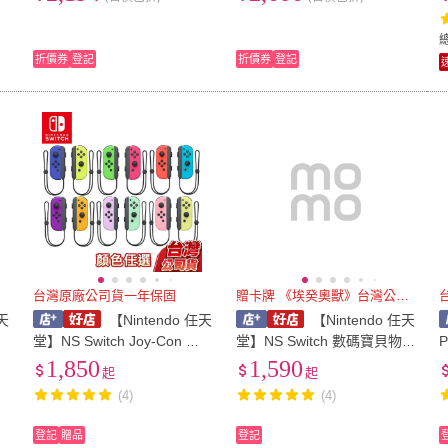
夢夢兔比-藍.紫)
大/夢夢兔比-藍.紫)
折價券
登記
折價券
登記
台灣原廠公司貨一年保固
贈卡牌 《埃癸奧獸》台灣公司貨
天
【Nintendo 任天
【Nintendo 任天
堂】NS Switch Joy-Con 左
堂】NS Switch 數碼寶貝物
右控制器 [夢遊館] 綠粉 藍黃
語 時空異客-中文版[夢遊館]
1,850
1,590
起
起
電光紅 粉紫綠 淡雅粉紅 黃
埃癸奧獸 亞古獸
(4)
(4)
登記
贈品
登記