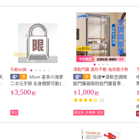
mo點3%
mo點3%
！
可動玩偶
滑軌門簾 風吹不動 強效鎖冷熱
天
65cm 喜多川海夢
免運❤滑軌空調隔
二次元手辦 全身關節可動1/3
斷門簾磁吸防蚊門簾夏季防
比例 軟體玩偶 日系校園少女
蚊門簾免打孔門簾靜音磁吸
3,500
1,000
起
起
含JkCOS服 GK模型收藏擺
門簾防冷氣外漏門簾廚房臥
(2)
件可站立
室門簾防蚊紗門
登記
跨店折
折價券
登記