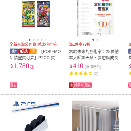
全新台灣公司貨 送冰/葉伊布
滿1件享79折
【POKEMO
寫給未來的藝術家：23位繪
冊
N 精靈寶可夢】PTCG 寶可
本大師談天賦、夢想與成長
堂
憶
夢集換式卡牌 超級進化 擴充
1,780
410
起
(售價已折)
包 綠寶石風暴 原裝盒(內30
(2)
包)M6F /劍&盾SET B
登記
速
折價券
登記