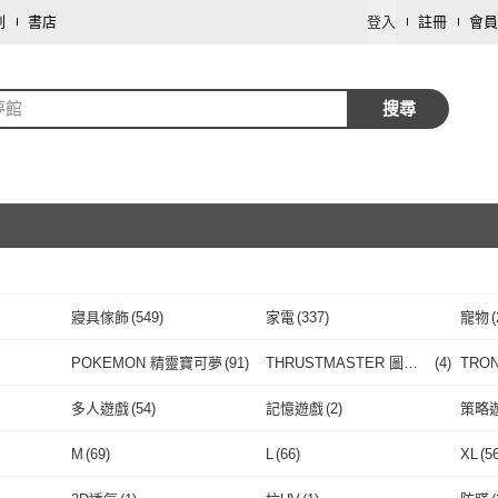
劃
書店
登入
註冊
會員
夢館
搜尋
寢具傢飾
(
549
)
家電
(
337
)
寵物
(
取消
服裝內著
(
76
)
母嬰/童
(
70
)
藝術
POKEMON 精靈寶可夢
(
91
)
THRUSTMASTER 圖馬
(
4
)
TRO
斯特
取消
個人清潔
(
19
)
鞋/包/箱
(
19
)
車類
(
02
)
POKEMON 精靈寶可
(
91
)
THRUSTMASTER 圖馬
(
4
)
Microsoft 微軟
(
6
)
HORI
(
4
)
PET
多人遊戲
(
54
)
記憶遊戲
(
2
)
策略
夢
斯特
保健食品/用品
(
10
)
數位內容
(
10
)
食品
Microsoft 微軟
(
6
)
HORI
取消
(
4
)
TAKARA TOMY
(
1
)
采實文化
(
9
)
DOB
)
多人遊戲
(
54
)
記憶遊戲
(
2
)
棋盤遊戲
(
1
)
牌卡遊戲
(
8
)
動作
M
(
69
)
L
(
66
)
XL
(
5
按摩器材
(
5
)
攝影器材
(
4
)
資訊
TAKARA TOMY
(
1
)
采實文化
(
9
)
ATEX
(
1
)
童夢館
(
59
)
如何
(
棋盤遊戲
(
1
)
牌卡遊戲
取消
(
8
)
策略模擬/養成
(
7
)
益智/節奏/同樂
(
23
)
實體
M
(
69
)
L
(
66
)