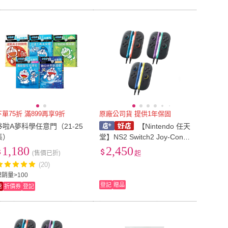
下單75折 滿899再享9折
原廠公司貨 提供1年保固
哆啦A夢科學任意門（21-25
【Nintendo 任天
集）
堂】NS2 Switch2 Joy-Con2
L/R 左右手控制器 [夢遊館]
1,180
2,450
(售價已折)
起
淺紫x淺綠 藍色x淺黃色
(20)
總銷量>100
登記
贈品
速
折價券
登記