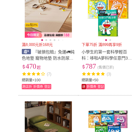
mo點3%
滿8,000元折168元
下單75折 滿899再享9折
『破損包賠』免運🚛純
小學生的第一套科學輕百
色地墊 寵物地墊 防水防尿地
科：哆啦A夢科學任意門3
墊 免洗墊子 防潮不粘毛地墊
（科學入門魔法環+科學記
470
787
起
(售價已折)
耐磨耐髒止滑墊 pvc地狗狗
吐司+神奇道具大解密）
(7)
(3)
餐墊可打統編
總銷量>100
總銷量>50
跨店折
折價券
登記
速
折價券
登記