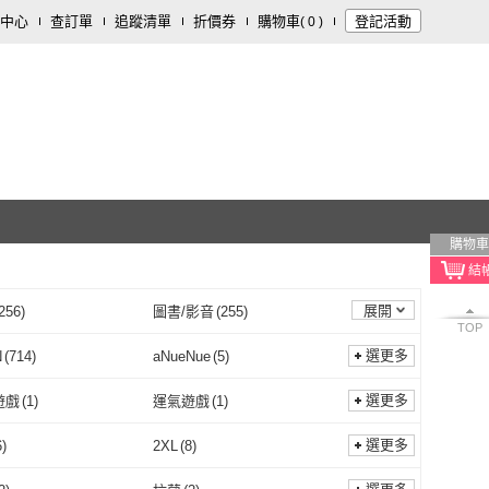
中心
查訂單
追蹤清單
折價券
購物車
登記活動
(
0
)
購物車
展開
256
)
圖書/影音
(
255
)
TOP
開運/宗教
(
44
)
戶外用品
(
43
)
選更多
N
(
714
)
aNueNue
(
5
)
19
)
園藝
(
16
)
TRON
(
714
)
aNueNue
(
5
)
ER RABBIT 比得兔
(
4
)
Naturehike
(
5
)
選更多
遊戲
(
1
)
運氣遊戲
(
1
)
飲料
(
9
)
旅遊行程/用品
(
9
)
PETER RABBIT 比得兔
(
4
)
Naturehike
(
5
)
E
(
11
)
Tiny Love
(
1
)
策略遊戲
(
1
)
運氣遊戲
(
1
)
/角色扮演
(
141
)
射擊/冒險
(
9
)
選更多
6
)
2XL
(
8
)
電腦
(
1
)
DOBE
(
11
)
Tiny Love
(
1
)
1
)
貝兒居家寢飾生活館
(
84
)
動作/角色扮演
(
141
)
射擊/冒險
(
9
)
光碟片
(
75
)
實體卡
(
94
)
XL
(
56
)
2XL
(
8
)