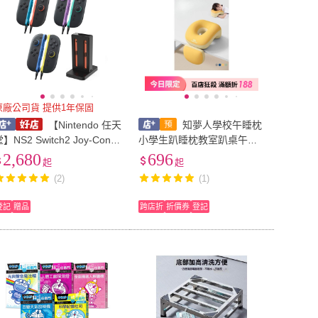
原廠公司貨 提供1年保固
【Nintendo 任天
知夢人學校午睡枕
】NS2 Switch2 Joy-Con2
小學生趴睡枕教室趴桌午睡
L/R 左右手控制器+DOBE 4P
神器兒童午休睡覺抱枕
2,680
696
起
起
ort磁吸式充電座 [夢遊館]
(2)
(1)
登記
贈品
跨店折
折價券
登記