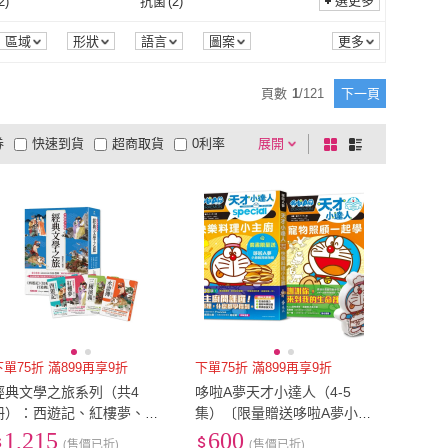
58
)
雙人加大
(
58
)
選更多
2
)
抗菌
(
2
)
如何
(
1
)
貝兒居家寢飾生活館
(
84
)
生活文創
(
27
)
Disney 迪士尼
(
3
)
實體光碟片
(
75
)
實體卡
(
94
)
75
)
電子書
(
10
)
雙人
(
58
)
雙人加大
(
58
)
m以上
(
1
)
91cm~100cm
(
7
)
防蹣
(
2
)
抗菌
(
2
)
1
)
保暖
(
1
)
區域
形狀
語言
圖案
季節
雙美生活文創
(
27
)
Disney 迪士尼
(
3
)
X
(
1
)
SOL
(
8
)
平裝
(
75
)
電子書
(
10
)
盤
(
4
)
耳機
(
2
)
36cm以上
(
1
)
91cm~100cm
(
7
)
m~150cm
(
8
)
151cm~160cm
(
8
)
消臭
(
1
)
保暖
(
1
)
外線
(
1
)
人體工學型
(
1
)
頁數
1
/
121
下一頁
San-X
(
1
)
SOL
(
8
)
oth 台糖詩夢絲
(
4
)
OGC
(
1
)
方向盤
(
4
)
耳機
(
2
)
殼
(
3
)
收納包
(
5
)
141cm~150cm
(
8
)
151cm~160cm
(
8
)
85
(
7
)
遠紅外線
(
1
)
人體工學型
(
1
)
2
)
靜音
(
1
)
券
快速到貨
超商取貨
0利率
展開
棋
條
Smooth 台糖詩夢絲
(
4
)
OGC
(
1
)
2
)
Baan 貝恩
(
1
)
保護殼
(
3
)
收納包
(
5
)
1
)
TPE線材
(
2
)
80
(
7
)
85
(
7
)
以下
(
2
)
1米~2米
(
2
)
溫熱
(
2
)
靜音
(
1
)
疊
(
1
)
可微波
(
2
)
品有量
有影片
電視購物
盤
列
到付款
超商付款
5
式
式
瑞昇
(
2
)
Baan 貝恩
(
1
)
手動
(
1
)
TPE線材
(
2
)
充氣型
(
1
)
指甲貼紙
(
1
)
1米以下
(
2
)
1米~2米
(
2
)
~7吋
(
1
)
可堆疊
(
1
)
可微波
(
2
)
型
(
1
)
以上
1
及以上
自動充氣型
(
1
)
指甲貼紙
(
1
)
6.5吋~7吋
(
1
)
保暖型
(
1
)
下單75折 滿899再享9折
下單75折 滿899再享9折
經典文學之旅系列（共4
哆啦A夢天才小達人（4-5
冊）：西遊記、紅樓夢、水
集）〔限量贈送哆啦A夢小廚
滸傳、三國演義
師洗碗海綿〕
1,215
600
(售價已折)
(售價已折)