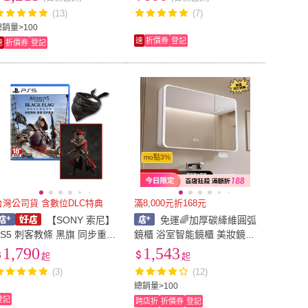
(13)
(7)
總銷量>100
速
折價券
登記
速
折價券
登記
mo點3%
台灣公司貨 含數位DLC特典
滿8,000元折168元
【SONY 索尼】
免運🌈加厚碳縴維圓弧
PS5 刺客教條 黑旗 同步重
鏡櫃 浴室智能鏡櫃 美妝鏡收
置-中文版[夢遊館]
納櫃 衛生間洗手間浴室鏡子
1,790
1,543
起
起
防水防潮抽紙口 置物櫃 浴室
(3)
(12)
鏡櫃✨打統編
總銷量>100
登記
跨店折
折價券
登記