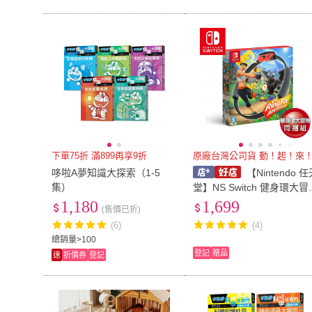
下單75折 滿899再享9折
原廠台灣公司貨 動！起！來
哆啦A夢知識大探索（1-5
【Nintendo 任
集）
堂】NS Switch 健身環大冒
險(RingFit Adventure)同捆
1,180
1,699
(售價已折)
組 [夢遊館] 瘦身 運動
(6)
(4)
總銷量>100
登記
贈品
速
折價券
登記