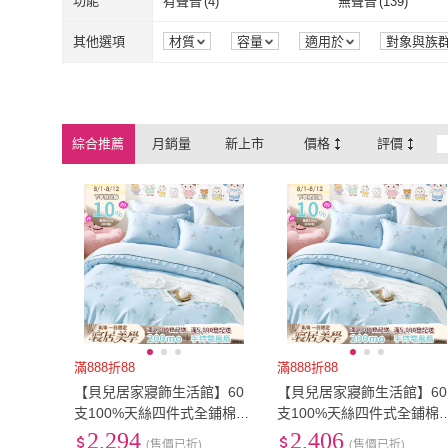
3XL
(
5
)
單人3尺
(
7
)
功能
有聲音
(
4
)
無聲音
(
139
)
台隆手創館
(
25
)
OUTDOOR
(
7
)
Manto
(
3
)
iHOMI
(
9
)
恐怖/驚悚
(
5
)
運動/賽車/格
鑰匙卡
(
26
)
實體序號卡
(
3
)
3XL
(
5
)
單人3尺
(
7
)
雙人特大
(
50
)
28cm以下
(
22
)
有聲音
(
4
)
無聲音
(
139
)
保暖
(
2
)
涼感
(
2
)
其他選項
材質
容量
適用於
對象與族
顏色
組裝方式
品牌定位
包
Manto
(
3
)
iHOMI
(
9
)
CAPCOM
(
2
)
G-PLUS 拓勤
(
1
)
鑰匙卡
(
26
)
實體序號卡
(
3
)
線上課程
(
1
)
搖桿
(
5
)
雙人特大
(
50
)
28cm以下
(
22
)
101cm~110cm
(
7
)
111cm~120cm
(
7
)
保暖
(
2
)
涼感
(
2
)
透氣
(
2
)
可水洗
(
2
)
CAPCOM
(
2
)
G-PLUS 拓勤
未來出版
(
2
)
信義鄉農會
(
5
)
線上課程
(
1
)
搖桿
(
5
)
直立架
(
1
)
充電座
(
5
)
101cm~110cm
(
7
)
111cm~120c
161cm~170cm
(
7
)
171cm~180cm
(
1
)
透氣
(
2
)
可水洗
(
2
)
安全反光條防汙
(
1
)
美姿墊/調整椅
(
1
)
綜合推薦
月銷量
新上市
價格
評價
未來出版
(
2
)
信義鄉農會
(
5
)
NSFAFA
(
2
)
晴好出版
(
1
)
直立架
(
1
)
充電座
(
5
)
無鋼圈
(
7
)
紙本票券
(
3
)
161cm~170cm
(
7
)
171cm~180c
90
(
7
)
單人
(
1
)
安全反光條防汙
(
1
)
美姿墊/調整椅
多頻震動
(
1
)
擬真加熱
(
1
)
NSFAFA
(
2
)
晴好出版
(
1
)
momoBOOK
(
10
)
望星願
(
1
)
無鋼圈
(
7
)
紙本票券
(
3
)
電動式
(
1
)
屋窩型
(
1
)
90
(
7
)
單人
(
1
)
寬60cm-89cm
(
1
)
寬90cm-119cm
(
1
)
多頻震動
(
1
)
擬真加熱
(
1
)
有透氣孔
(
1
)
可更換耗材
(
1
)
momoBOOK
(
10
)
望星願
(
1
)
電動式
(
1
)
屋窩型
(
1
)
寬60cm-89cm
(
1
)
寬90cm-119c
有透氣孔
(
1
)
可更換耗材
(
1
)
滿888折88
滿888折88
【貝兒居家寢飾生活館】60
【貝兒居家寢飾生活館】60
支100%天絲四件式全鋪棉兩
支100%天絲四件式全鋪棉
用被床包組 裸睡系列(雙人/
用被床包組 裸睡系列(雙人
2,294
2,406
(售價已折)
(售價已折)