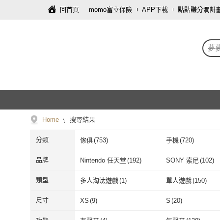
回首頁
momo富立保險
APP下載
點點賺分潤計
夢
Home
搜尋結果
分類
傢俱
(
753
)
手機
(
720
)
修繕裝潢
(
182
)
文具樂器
(
117
)
品牌
Nintendo 任天堂
(
192
)
SONY 索尼
(
102
)
餐廚用品
(
33
)
飾品配件
(
21
)
Nintendo 任天堂
(
192
)
SONY 索尼
(
1
農遊超市
(
3
)
遠流
(
62
)
類型
多人淘汰遊戲
(
1
)
單人遊戲
(
150
)
家庭清潔/紙品
(
13
)
彩妝保養
(
10
)
農遊超市
(
3
)
遠流
(
62
)
MONTAGUT 夢特嬌
(
43
)
Blackdog
(
3
)
多人淘汰遊戲
(
1
)
單人遊戲
(
150
對戰遊戲
(
13
)
家庭遊戲
(
17
)
尺寸
XS
(
9
)
S
(
20
)
運動用品/器材
(
7
)
票券
(
6
)
MONTAGUT 夢特嬌
(
43
)
Blackdog
(
3
)
台隆手創館
(
25
)
OUTDOOR
(
7
)
對戰遊戲
(
13
)
家庭遊戲
(
17
)
恐怖/驚悚
(
5
)
運動/賽車/格鬥
(
18
)
XS
(
9
)
S
(
20
)