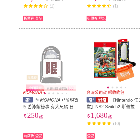
夢夢兔比-藍.紫)
大/夢夢兔比-藍.紫)
(1)
(1)
折價券
登記
折價券
登記
免運券
𝘔𝘖𝘔𝘖𝘕𝘈 •
台灣公司貨 贈收納包
°• 𝘔𝘖𝘔𝘖𝘕𝘈 •°🫧現貨
【Nintendo 任
🫰游泳館秘事 有大尺碼 日系
堂】NS2 Switch2 斯普拉遁
死庫水長袖連體衣三點式體
塗擊隊-中文版[夢遊館]漆彈
250
1,680
起
起
操服開襠泳衣開檔
大作戰 Splatoon
(10)
跨店折
登記
登記