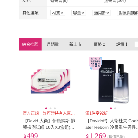
EU38
(
6
)
EU38.5
(
6
)
功能
有聲音
(
9
)
無聲音
(
164
)
Artron 雅創
(
2
)
大石
(
6
)
三采文化
(
6
)
易博士
(
6
)
EU38
(
6
)
EU38.5
(
6
)
EU41.5
(
10
)
EU42
(
10
)
有聲音
(
9
)
無聲音
(
164
)
防水
(
1
)
其他選項
材質
容量
適用於
對象與族
品牌定位
包裝組合
認證
保
三采文化
(
6
)
易博士
(
6
)
采實文化
(
5
)
眾生文化
(
2
)
EU41.5
(
10
)
EU42
(
10
)
EU44.5
(
10
)
EU45
(
10
)
防水
(
1
)
采實文化
(
5
)
眾生文化
(
2
)
以琳書房
(
23
)
財經錢線文化
(
1
)
EU44.5
(
10
)
EU45
(
10
)
24.5cm
(
6
)
25cm
(
6
)
綜合推薦
月銷量
新上市
價格
評價
以琳書房
(
23
)
財經錢線文化
東雨文化
(
1
)
柿子文化
(
4
)
24.5cm
(
6
)
25cm
(
6
)
27.5cm
(
10
)
28cm
(
10
)
東雨文化
(
1
)
柿子文化
(
4
)
大塊
(
18
)
原點
(
4
)
27.5cm
(
10
)
28cm
(
10
)
US6.5
(
6
)
US7
(
6
)
大塊
(
18
)
原點
(
4
)
US6.5
(
6
)
US7
(
6
)
US9.5
(
10
)
US10
(
10
)
US9.5
(
10
)
US10
(
10
)
S
(
5
)
M
(
8
)
S
(
5
)
M
(
8
)
Free
(
2
)
寬59cm以下
(
3
)
Free
(
2
)
寬59cm以下
(
單人加大3.5尺
(
1
)
雙人
(
1
)
官方正規｜許可證持有人直營販售
滿1件享92折
【David 大衛】伊康納斯 排
【Davidoff】大衛杜夫 Cool
單人加大3.5尺
(
1
)
雙人
(
1
)
卵檢測試紙 10入X3盒組(原
ater Reborn 冷泉重生男性
廠版)
香精 EDP 100ml
499
1,269
(售價已折)