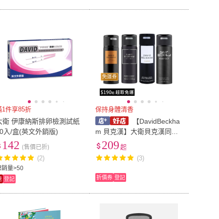
免運券
滿1件享85折
保持身體清香
大衛 伊康納斯排卵檢測試紙
【DavidBeckha
10入/盒(英文外銷版)
m 貝克漢】大衛貝克漢同名
香體噴霧 150ml 絕對經典 體
142
209
(售價已折)
起
香噴霧 香體噴霧 貝克漢 噴
(2)
(3)
霧 多款可選
總銷量>50
折價券
登記
速
登記