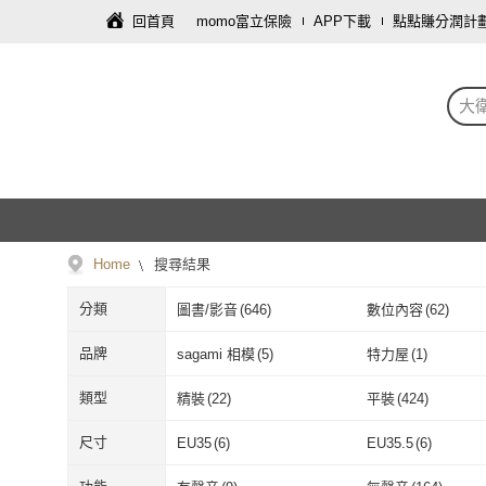
回首頁
momo富立保險
APP下載
點點賺分潤計
大
Home
搜尋結果
分類
圖書/影音
(
646
)
數位內容
(
62
)
彩妝保養
(
20
)
服裝內著
(
17
)
品牌
sagami 相模
(
5
)
特力屋
(
1
)
飾品配件
(
8
)
家庭清潔/紙品
(
5
)
sagami 相模
(
5
)
特力屋
(
1
)
字畝文化
(
3
)
晨星
(
40
)
類型
精裝
(
22
)
平裝
(
424
)
戶外用品
(
2
)
資訊電腦
(
1
)
字畝文化
(
3
)
晨星
(
40
)
方舟
(
2
)
商周
(
48
)
精裝
(
22
)
平裝
(
424
)
100種以下
(
1
)
手動
(
1
)
尺寸
EU35
(
6
)
EU35.5
(
6
)
方舟
(
2
)
商周
(
48
)
Artron 雅創
(
2
)
大石
(
6
)
100種以下
(
1
)
手動
(
1
)
EU35
(
6
)
EU35.5
(
6
)