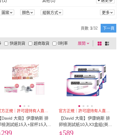
(
6
)
EU41
(
10
)
選更多
台
(
1
)
其他
(
1
)
究竟
(
5
)
維京國際
(
13
)
13
)
上誼
(
2
)
EU40
(
6
)
EU41
(
10
)
.5
(
10
)
EU44
(
10
)
置腳台
(
1
)
其他
(
1
)
圖案
顏色
組裝方式
遠流
(
13
)
上誼
(
2
)
rcollins Childrens
(
1
)
經濟新潮社
(
2
)
EU43.5
(
10
)
EU44
(
10
)
cm
(
6
)
24cm
(
6
)
頁數
1
/
32
下一頁
Harpercollins Childrens
(
1
)
經濟新潮社
(
2
)
(
16
)
天恩
(
8
)
23.5cm
(
6
)
24cm
(
6
)
cm
(
10
)
27cm
(
10
)
券
快速到貨
超商取貨
0利率
展開
棋
條
QWQ
(
16
)
天恩
(
8
)
天下
(
4
)
和英出版社
(
10
)
26.5cm
(
10
)
27cm
(
10
)
5
(
6
)
US6
(
6
)
品有量
有影片
電視購物
盤
列
到付款
超商付款
5
式
式
親子天下
(
4
)
和英出版社
(
10
)
US5.5
(
6
)
US6
(
6
)
5
(
10
)
US9
(
10
)
以上
1
及以上
US8.5
(
10
)
US9
(
10
)
.5
(
10
)
XS
(
1
)
US11.5
(
10
)
XS
(
1
)
5
)
3XL
(
1
)
2XL
(
5
)
3XL
(
1
)
m以上
(
5
)
0.01mm
(
5
)
55mm以上
(
5
)
0.01mm
(
5
)
1公分
(
2
)
官方正規｜許可證持有人直營販售
官方正規｜許可證持有人直營販售
【David 大衛】伊康納斯 排
【David 大衛】伊康納斯 排
36-41公分
(
2
)
卵檢測試紙15入+尿杯15入
卵檢測試紙10入X3盒組(英文
+黏貼卡1張
外銷版)
299
589