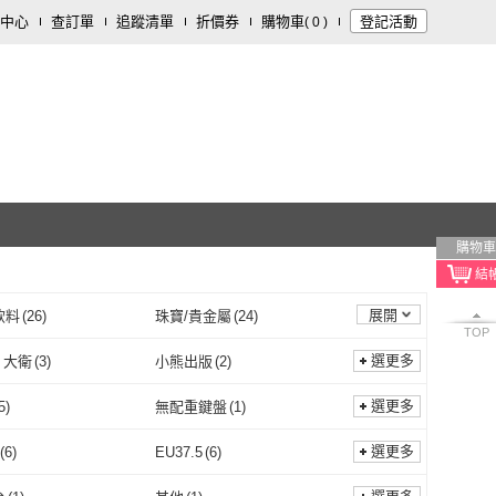
中心
查訂單
追蹤清單
折價券
購物車
登記活動
(
0
)
購物車
展開
飲料
(
26
)
珠寶/貴金屬
(
24
)
TOP
開運/宗教
(
12
)
修繕裝潢
(
9
)
選更多
d 大衛
(
3
)
小熊出版
(
2
)
2
)
文具樂器
(
2
)
David 大衛
(
3
)
小熊出版
(
2
)
5
)
momoBOOK
(
62
)
選更多
5
)
無配重鍵盤
(
1
)
方智
(
5
)
momoBOOK
(
62
)
11
)
DavidBeckham 貝克漢
(
4
)
一般
(
5
)
無配重鍵盤
(
1
)
1
)
無老師加持
(
1
)
選更多
(
6
)
EU37.5
(
6
)
五南
(
11
)
DavidBeckham 貝克漢
(
4
)
5
)
維京國際
(
13
)
無蓋
(
1
)
無老師加持
(
1
)
EU37
(
6
)
EU37.5
(
6
)