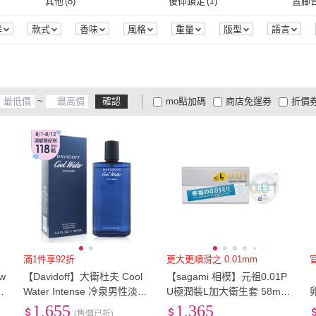
EU39
(
6
)
EU39.5
(
6
)
EU40
其他
(
8
)
後仰鎖定
(
1
)
置腳
Taichi
(
3
)
商業周刊
(
9
)
商鼎數位出版
(
2
)
二十張
(
4
)
遠流
(
EU39
(
6
)
EU39.5
(
6
)
EU42.5
(
10
)
EU43
(
10
)
EU43
其他
(
8
)
後仰鎖定
(
1
)
群
款式
香味
風格
重量
版型
語言
固期
口味
烘焙度
濃度
商品來源
季節
商鼎數位出版
(
2
)
二十張
(
4
)
漫遊者
(
5
)
大家
(
3
)
Harpe
EU42.5
(
10
)
EU43
(
10
)
22.5cm
(
6
)
23cm
(
6
)
23.5
漫遊者
(
5
)
大家
(
3
)
大溏文化
(
1
)
時報文化
(
19
)
QWQ
22.5cm
(
6
)
23cm
(
6
)
25.5cm
(
6
)
26cm
(
16
)
26.5
~
確認
mo點加碼
商店免運券
折價
(
1
)
大溏文化
(
1
)
時報文化
(
19
)
聯經
(
6
)
遠足
(
1
)
親子
25.5cm
(
6
)
26cm
(
16
)
28.5cm
(
10
)
29cm
(
10
)
US5.
大家電安心配
大家電快配
商
低溫宅配
定期配/分次配
貨
聯經
(
6
)
遠足
(
1
)
28.5cm
(
10
)
29cm
(
10
)
US7.5
(
6
)
US8
(
16
)
US8.
4
及以上
3
及以上
2
及
US7.5
(
6
)
US8
(
16
)
US10.5
(
10
)
US11
(
10
)
US11
US10.5
(
10
)
US11
(
10
)
L
(
6
)
XL
(
5
)
2XL
(
L
(
6
)
XL
(
5
)
寬90cm-119cm
(
1
)
寬180cm以上
(
2
)
55m
3
)
寬90cm-119cm
(
1
)
寬180cm以上
(
2
)
雙人加大
(
1
)
22-27cm
(
2
)
36-4
滿1件享92折
更大更順滑之 0.01mm
w
【Davidoff】大衛杜夫 Cool
【sagami 相模】元祖0.01P
雙人加大
(
1
)
22-27cm
(
2
)
淡
Water Intense 冷泉男性淡香
U極潤裝L加大衛生套 58mm
精 EDP 125ml
(12入/盒)
1,655
1,365
(售價已折)