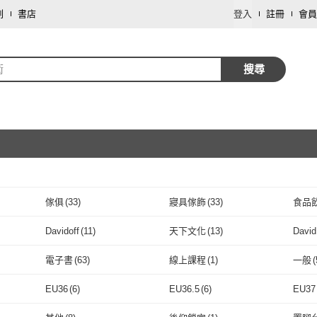
劃
書店
登入
註冊
會員
衛
搜尋
傢俱
(
33
)
寢具傢飾
(
33
)
食品
取消
鞋/包/箱
(
17
)
保健食品/用品
(
15
)
藝術
Davidoff
(
11
)
天下文化
(
13
)
Davi
取消
母嬰/童
(
4
)
家電
(
3
)
手機
(
Davidoff
(
11
)
天下文化
(
13
)
堡壘文化
(
4
)
DAVIDYANG
(
26
)
方智
(
電子書
(
63
)
線上課程
(
1
)
一般
(
車類
(
1
)
堡壘文化
(
4
)
DAVIDYANG
取消
(
26
)
平安文化
(
2
)
橄欖出版
(
15
)
五南
(
電子書
(
63
)
線上課程
(
1
)
25鍵
(
1
)
便攜式
(
1
)
無蓋
(
EU36
(
6
)
EU36.5
(
6
)
EU37
平安文化
(
2
)
橄欖出版
(
15
)
Taichi
(
3
)
商業周刊
(
9
)
究竟
(
25鍵
(
1
)
便攜式
取消
(
1
)
EU36
(
6
)
EU36.5
(
6
)