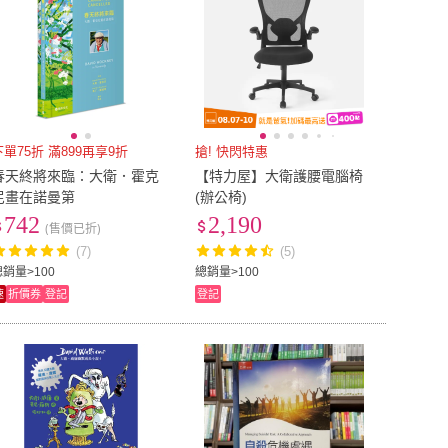
下單75折 滿899再享9折
搶! 快閃特惠
春天終將來臨：大衛．霍克
【特力屋】大衛護腰電腦椅
尼畫在諾曼第
(辦公椅)
742
2,190
(售價已折)
(7)
(5)
總銷量>100
總銷量>100
速
折價券
登記
登記