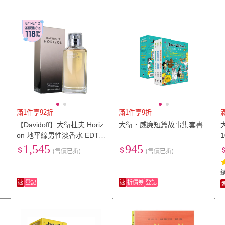
滿1件享92折
滿1件享9折
【Davidoff】大衛杜夫 Horiz
大衛．威廉短篇故事集套書
on 地平線男性淡香水 EDT 1
25ml
1,545
945
(售價已折)
(售價已折)
速
登記
速
折價券
登記