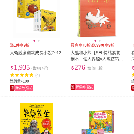
滿1件享9折
最高享75折滿899再享9折
大衛威廉幽默成長小說7~12
大熊和小熊【SEL情緒素養
淡
繪本：個人界線×人際技巧】
★享譽國際知名繪本作家★
1,935
276
(售價已折)
(售價已折)
大衛．卡利最新作品。有時
(4)
只
總銷量>100
速
折價券
登記
速
折價券
登記