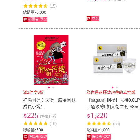
(15)
總銷量>5,000
速
登記
速
折價券
登記
滿1件享9折
為你帶來極致超薄的幸福感
神偷阿嬤：大衛．威廉幽默
【sagami 相模】元祖0.01
成長小說1
U 極致薄L加大衛生套 58m
(5入X2盒)
225
1,220
(售價已折)
(19)
(56)
總銷量>500
總銷量>1,000
速
折價券
登記
速
折價券
登記