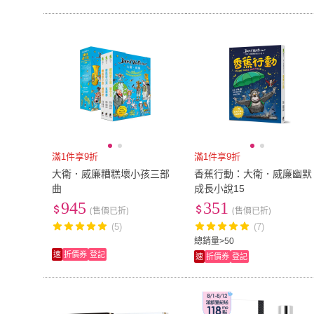
滿1件享9折
滿1件享9折
大衛．威廉糟糕壞小孩三部
香蕉行動：大衛．威廉幽默
曲
成長小說15
945
351
(售價已折)
(售價已折)
(5)
(7)
總銷量>50
速
折價券
登記
速
折價券
登記