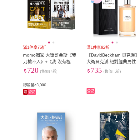
滿1件享75折
滿1件享92折
momo獨家 大衛哥金斯《我
【DavidBeckham 貝克漢】
刀槍不入》+《我 沒有極
大衛貝克漢 絕對經典男性
限》
香水100ml
720
735
(售價已折)
(售價已折)
總銷量>3,000
登記
速
登記