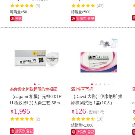
(6)
(43)
總銷量>50
總銷量>500
速
登記
速
折價券
登記
為你帶來極致超薄的幸福感
滿1件享75折
P
【sagami 相模】元祖0.01P
【David 大衛】伊康納斯 排
m
U 極致薄L加大衛生套 58mm
卵檢測試紙 1盒(10入)
(20入/盒)
0
1,995
126
(售價已折)
(2)
(16)
總銷量>1,000
速
折價券
登記
速
折價券
登記