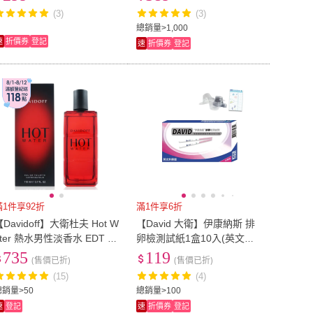
(3)
(3)
總銷量>1,000
速
折價券
登記
速
折價券
登記
滿1件享92折
滿1件享6折
【Davidoff】大衛杜夫 Hot W
【David 大衛】伊康納斯 排
ater 熱水男性淡香水 EDT 11
卵檢測試紙1盒10入(英文外
ml
銷版)
735
119
(售價已折)
(售價已折)
(15)
(4)
總銷量>50
總銷量>100
速
登記
速
折價券
登記