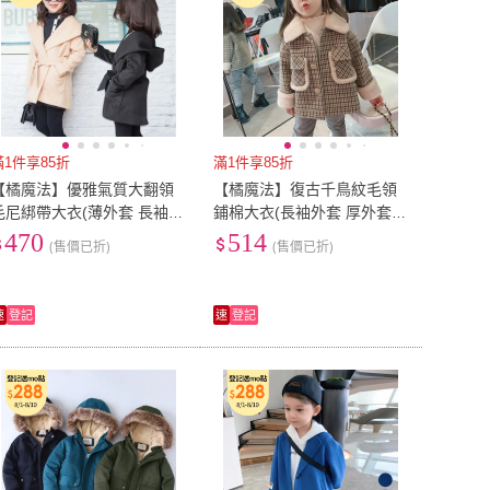
滿1件享85折
滿1件享85折
【橘魔法】優雅氣質大翻領
【橘魔法】復古千鳥紋毛領
毛尼綁帶大衣(薄外套 長袖外
鋪棉大衣(長袖外套 厚外套
套 毛尼 大衣 女童 兒童 童裝)
女童 兒童 中童 童裝)
470
514
(售價已折)
(售價已折)
速
登記
速
登記