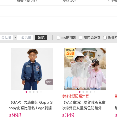
甜美可愛
(
47
)
極簡
(
68
)
小香
SISSO
(
5
)
PRINTSTAR
(
2
)
AnZa
(
1
)
OSHKOSH
(
4
)
JoyB
萊卡
(
2
)
嫘縈
(
10
)
其它
(
60
)
甜美可愛
(
47
)
極簡
(
68
)
(
1
)
AnZa
(
1
)
OSHKOSH
(
4
)
其它
(
60
)
~
確認
mo點加碼
商店免運券
折價
大家電安心配
大家電快配
商
低溫宅配
定期配/分次配
貨
4
及以上
3
及以上
2
及
冰絲涼感防曬外套
【GAP】男幼童裝 Gap x Sn
【安朵童舖】現貨韓版兒童
oopy史努比聯名 Logo刺繡翻
冰絲外套女童純色防曬外套
領長袖牛仔外套-深色水洗(8
冰絲防曬外套女寶防曬服(1
998
349