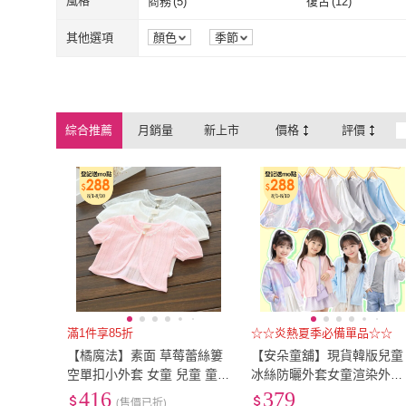
8歲以上
(
157
)
風格
商務
(
5
)
復古
(
12
)
Wear Lab 機能實驗室
(
2
)
Star 星
(
4
)
MAJOR MADE
(
2
)
North Harbour
(
1
)
絨布
(
6
)
莫代爾
(
2
)
彈性纖維
(
71
)
羊毛
(
2
)
8歲以上
(
157
)
商務
(
5
)
復古
(
12
)
學院風
(
14
)
其他選項
顏色
季節
MAJOR MADE
(
2
)
North Harbour
Four littlegirls 四口甜
(
3
)
彈性纖維
(
71
)
羊毛
(
2
)
學院風
(
14
)
Four littlegirls 四口甜
(
3
)
綜合推薦
月銷量
新上市
價格
評價
滿1件享85折
☆☆炎熱夏季必備單品☆☆
【橘魔法】素面 草莓蕾絲簍
【安朵童舖】現貨韓版兒童
空單扣小外套 女童 兒童 童
冰絲防曬外套女童渲染外套
裝 短袖外套 薄外套 禮服搭
男童素色彩拉鍊外套中大童
416
379
(售價已折)