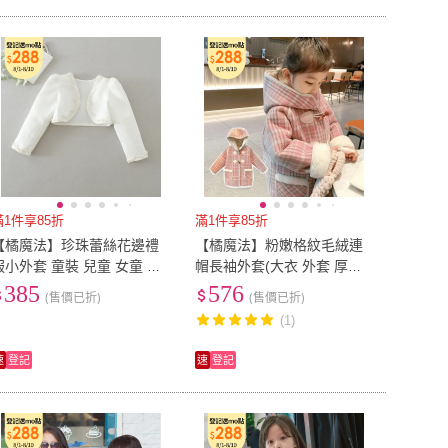
滿1件享85折
滿1件享85折
【橘魔法】珍珠蕾絲花邊禮
【橘魔法】粉嫩格紋毛絨連
服小外套 童裝 兒童 女童 花
帽長袖外套(大衣 外套 厚外
童 婚禮 全家福 攝影 喜酒 禮
套 連帽外套 女童 兒童 中童
385
576
(售價已折)
(售價已折)
服 搭配
童裝)
(1)
速
登記
速
登記