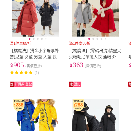
滿1件享85折
滿1件享85折
【橘魔法】燙金小字母厚外
【橘魔法】(零碼出清)精靈尖
套(兒童 女童 男童 大童 長大
尖帽毛尼傘擺大衣 連帽 外套
童
衣 鋪棉 外套 防風 風衣 夾克
夾克 兒童 女童 童裝 過年 新
905
363
(售價已折)
(售價已折)
保暖 童裝 長袖 連帽)
年 大紅 聖誕 保暖
(1)
速
折價券
登記
速
登記