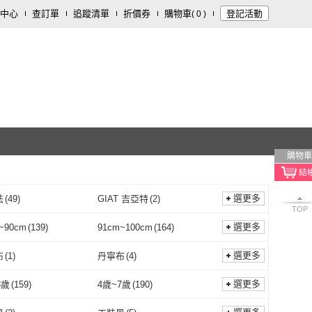
中心
查訂單
追蹤清單
折價券
購物車
登記活動
(
0
)
購物車
選更多
法
(
49
)
GIAT 吉亞特
(
2
)
TOP
橘魔法
(
49
)
GIAT 吉亞特
(
2
)
(
5
)
Baby 童衣
(
26
)
選更多
~90cm
(
139
)
91cm~100cm
(
164
)
Arbea
(
5
)
Baby 童衣
(
26
)
 極限運動
(
1
)
奇哥
(
4
)
81cm~90cm
(
139
)
91cm~100cm
(
164
)
m~150cm
(
94
)
151cm~160cm
(
67
)
選更多
布
(
1
)
丹寧布
(
4
)
TAS 極限運動
(
1
)
奇哥
(
4
)
 Nuit
(
1
)
BATIS 巴帝斯
(
9
)
141cm~150cm
(
94
)
151cm~160cm
(
67
)
不織布
(
1
)
丹寧布
(
4
)
1
)
紗
(
2
)
選更多
3歲
(
159
)
4歲~7歲
(
190
)
Bonne Nuit
(
1
)
BATIS 巴帝斯
(
9
)
嚴選
(
4
)
baby baby cool
(
13
)
蠶絲
(
1
)
紗
(
2
)
20
)
聚酯纖維
(
159
)
1歲~3歲
(
159
)
4歲~7歲
(
190
)