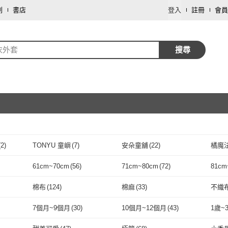
劃
書店
登入
註冊
會員
衣外套
搜尋
取消
(
2
)
TONYU 童嶼
(
7
)
安朵童舖
(
22
)
橘魔
取消
諾貝達
(
2
)
TONYU 童嶼
(
7
)
安朵童舖
(
22
)
GAP
(
1
)
mamaway 媽媽餵
(
1
)
Arbea
61cm~70cm
(
56
)
71cm~80cm
(
72
)
81cm
(
1
)
GAP
(
1
)
mamaway 媽媽餵
取消
(
1
)
PEILOU 貝柔
(
2
)
STEIFF
(
76
)
TAS
42
)
61cm~70cm
(
56
)
71cm~80cm
(
72
)
8
)
121cm~130cm
(
250
)
131cm~140cm
(
133
)
141c
棉布
(
124
)
棉麻
(
33
)
不織
PEILOU 貝柔
(
2
)
STEIFF
(
76
)
)
JAR 嚴選
(
1
)
HISPORT
(
2
)
Bonne
m
(
248
)
121cm~130cm
(
250
)
131cm~140cm
取消
(
133
)
棉布
(
124
)
棉麻
(
33
)
防水布
(
4
)
網布
(
1
)
蠶絲
(
7個月~9個月
(
30
)
10個月~12個月
(
43
)
1歲~
莉鹿
(
2
)
JAR 嚴選
(
1
)
HISPORT
(
2
)
SISSO
(
5
)
PRINTSTAR
(
2
)
OB 
m
(
5
)
防水布
(
4
)
網布
取消
(
1
)
萊卡
(
2
)
嫘縈
(
10
)
尼龍
(
27
)
7個月~9個月
(
30
)
10個月~12個月
(
43
)