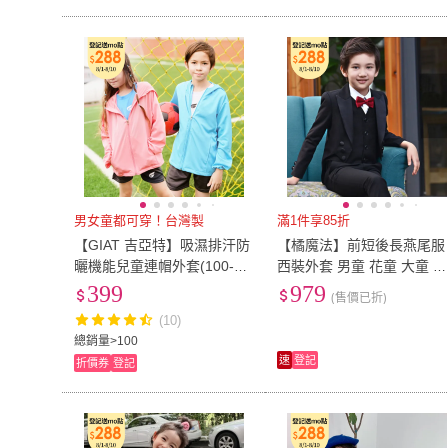
男女童都可穿！台灣製
滿1件享85折
【GIAT 吉亞特】吸濕排汗防
【橘魔法】前短後長燕尾服
曬機能兒童連帽外套(100-14
西裝外套 男童 花童 大童 兒
0/台灣製MIT)
童 童裝 長袖外套 西裝褲 畢
399
979
(售價已折)
業典禮 正裝
(10)
總銷量>100
速
登記
折價券
登記