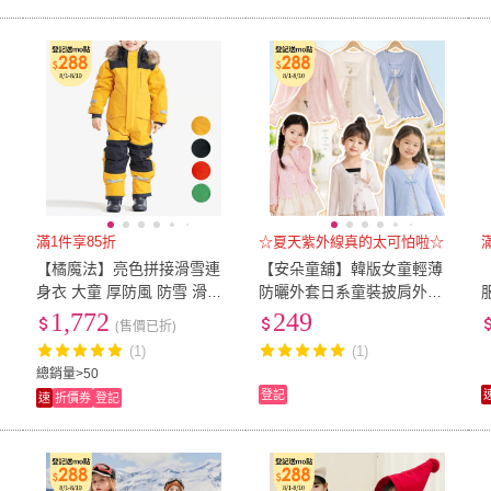
滿1件享85折
☆夏天紫外線真的太可怕啦☆
【橘魔法】亮色拼接滑雪連
【安朵童舖】韓版女童輕薄
身衣 大童 厚防風 防雪 滑雪
防曬外套日系童裝披肩外罩
雪衣 滑雪褲 兒童保暖滑雪裝
衫外搭一字盤扣外套百搭休
1,772
249
(售價已折)
日本
閒外套兒童防曬衣輕薄外套
(1)
(1)
總銷量>50
登記
速
折價券
登記