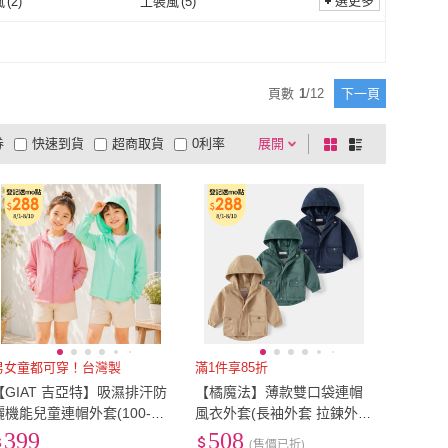
選更多
風
(
2
)
工裝風
(
5
)
OB 嚴選
(
4
)
baby baby cool
(
13
)
aby
(
3
)
雪倫小舖
(
1
)
尼龍
(
20
)
聚酯纖維
(
159
)
小香風
(
2
)
工裝風
(
5
)
JoyBaby
(
3
)
雪倫小舖
(
1
)
頁數
1
/
12
下一頁
券
快速到貨
超商取貨
0利率
展開
棋
條
品有量
有影片
電視購物
盤
列
到付款
超商付款
5
式
式
以上
1
及以上
男女童都可穿！台灣製
滿1件享85折
【GIAT 吉亞特】吸濕排汗防
【橘魔法】薄款雙口袋連帽
曬機能兒童連帽外套(100-13
風衣外套(長袖外套 拉鍊外套
0/台灣製MIT)
連帽外套 薄外套 男童 童裝
399
508
(售價已折)