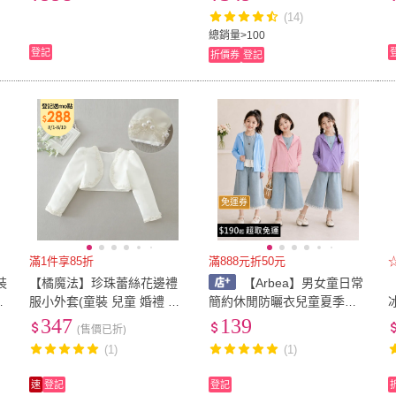
45165)
4)
(14)
總銷量>100
登記
折價券
登記
免運券
滿1件享85折
滿888元折50元
裝
【橘魔法】珍珠蕾絲花邊禮
【Arbea】男女童日常
男
服小外套(童裝 兒童 婚禮 女
簡約休閒防曬衣兒童夏季款
童 全家福 攝影 花童 喜酒 禮
連帽防曬衣中大兒童薄款外
347
139
(售價已折)
服 搭配)
套【C1431】
(1)
(1)
速
登記
登記