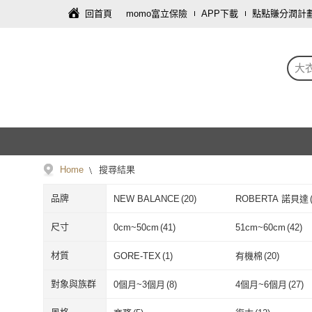
回首頁
momo富立保險
APP下載
點點賺分潤計
大
Home
搜尋結果
品牌
NEW BALANCE
(
20
)
ROBERTA 諾貝達
NEW BALANCE
(
20
)
ROBERTA 
Crocodile Junior 小鱷魚
(
17
)
Gennies 奇妮
(
1
)
尺寸
0cm~50cm
(
41
)
51cm~60cm
(
42
)
童裝
Crocodile Junior 小鱷
(
17
)
Gennies 奇妮
Carter’s
(
15
)
MLB
(
12
)
0cm~50cm
(
41
)
51cm~60cm
(
101cm~110cm
(
241
)
111cm~120cm
(
24
材質
GORE-TEX
(
1
)
有機棉
(
20
)
魚童裝
Carter’s
(
15
)
MLB
(
12
)
小衣衫童裝
(
9
)
Kori Deer 可莉鹿
(
2
101cm~110cm
(
241
)
111cm~120c
161cm~170cm
(
16
)
171cm~180cm
(
5
)
GORE-TEX
(
1
)
有機棉
(
20
)
牛津布
(
1
)
帆布
(
1
)
對象與族群
0個月~3個月
(
8
)
4個月~6個月
(
27
)
小衣衫童裝
(
9
)
Kori Deer 可
Wear Lab 機能實驗室
(
2
)
Star 星
(
4
)
161cm~170cm
(
16
)
171cm~180c
牛津布
(
1
)
帆布
(
1
)
絨布
(
6
)
莫代爾
(
2
)
0個月~3個月
(
8
)
4個月~6個月
(