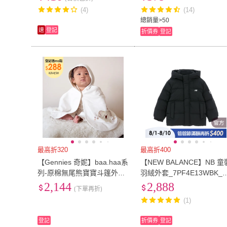
配 婚禮 喜宴 花童
防曬外套(018)
(4)
(14)
總銷量>50
速
登記
折價券
登記
最高折320
最高折400
【Gennies 奇妮】baa.haa系
【NEW BALANCE】NB 童
列-原棉無尾熊寶寶斗篷外套
羽絨外套_7PF4E13WBK_
(寶寶披風 嬰兒外套 蓋毯 抱
童/女童_黑色
2,144
2,888
(下單再折)
被 被毯 禮盒裝 彌月禮盒)
(1)
登記
折價券
登記