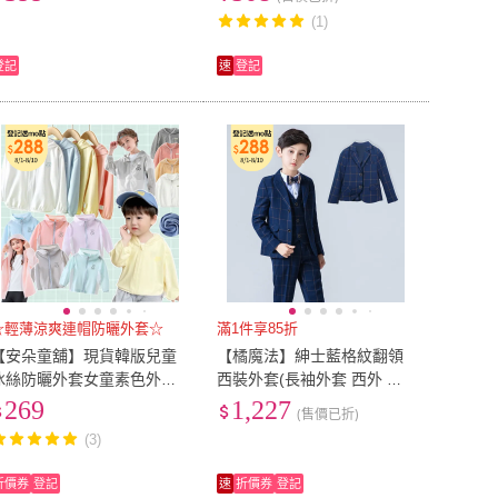
兒童)
(1)
登記
速
登記
☆輕薄涼爽連帽防曬外套☆
滿1件享85折
【安朵童舖】現貨韓版兒童
【橘魔法】紳士藍格紋翻領
冰絲防曬外套女童素色外套
西裝外套(長袖外套 西外 正
男童連帽外套防曬冰絲提花
式 男童 花童 大童 童裝 畢業
269
1,227
(售價已折)
外套童裝(02)
典禮 表演 兒童)
(3)
折價券
登記
速
折價券
登記