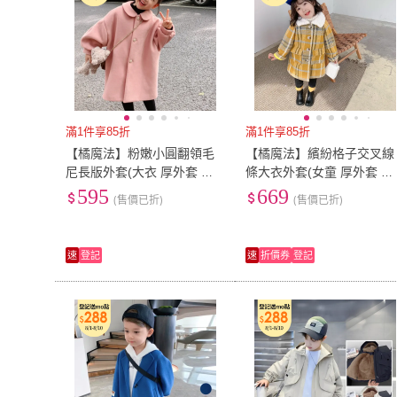
滿1件享85折
滿1件享85折
【橘魔法】粉嫩小圓翻領毛
【橘魔法】繽紛格子交叉線
尼長版外套(大衣 厚外套 女
條大衣外套(女童 厚外套 大
童 兒童 中童 童裝)
衣 中童 長袖 外套 童裝 兒
595
669
(售價已折)
(售價已折)
保暖)
速
登記
速
折價券
登記