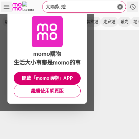
太陽能-燈
感應燈
庭院燈
戶外燈
防水
露營燈
裝飾燈
走廊燈
暖光
地
momo購物
生活大小事都是momo的事
開啟「momo購物」APP
繼續使用網頁版