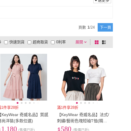
纖維
(
165
)
羊毛
(
63
)
選更多
33腰(84公分)
(
46
)
34腰(86公分)
(
113
)
彈性纖維
(
165
)
羊毛
(
63
)
頁數
1
/
24
下一頁
券
快速到貨
超商取貨
0利率
展開
棋
條
品有量
有影片
電視購物
盤
列
到付款
超商付款
5
式
式
以上
1
及以上
滿1件享28折
滿1件享28折
【KeyWear 奇威名品】質感
【KeyWear 奇威名品】法式/
時尚洋裝(多款任選)
刺繡/藝術色塊短袖T恤(精選
多款)
1,180
580
(售價已折)
(售價已折)