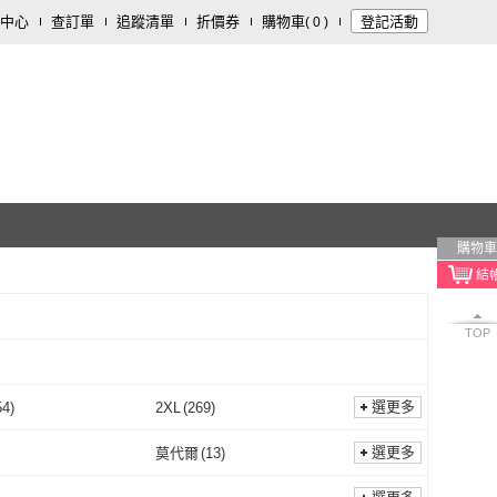
中心
查訂單
追蹤清單
折價券
購物車
登記活動
(
0
)
購物車
TOP
選更多
54
)
2XL
(
269
)
XL
(
554
)
2XL
(
269
)
69公分)
(
35
)
28腰(71公分)
(
130
)
選更多
莫代爾
(
13
)
27腰(69公分)
(
35
)
28腰(71公分)
(
130
)
84公分)
(
46
)
34腰(86公分)
(
113
)
紗
(
1
)
莫代爾
(
13
)