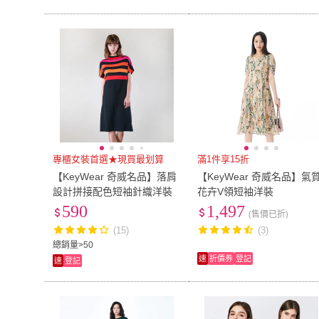
專櫃女裝首選★現買最划算
滿1件享15折
【KeyWear 奇威名品】落肩
【KeyWear 奇威名品】氣
設計拼接配色短袖針織洋裝
花卉V領短袖洋裝
590
1,497
(售價已折)
(15)
(3)
總銷量>50
速
折價券
登記
速
登記