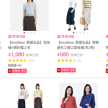
滿1件享28折
滿1件享28折
裝
【KeyWear 奇威名品】泡泡
【KeyWear 奇威名品】修飾
)
袖V領針織上衣
身形工裝口袋長裙(共2色)
1,080
680
(售價已折)
(售價已折)
(11)
(2)
總銷量>50
速
折價券
登記
速
折價券
登記