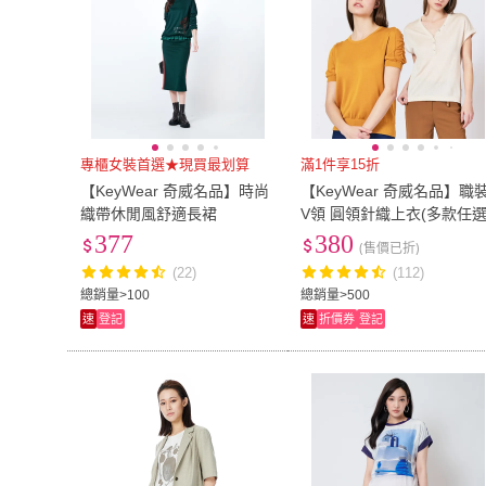
專櫃女裝首選★現買最划算
滿1件享15折
【KeyWear 奇威名品】時尚
【KeyWear 奇威名品】職
織帶休閒風舒適長裙
V領 圓領針織上衣(多款任選
377
380
(售價已折)
(22)
(112)
總銷量>100
總銷量>500
速
登記
速
折價券
登記