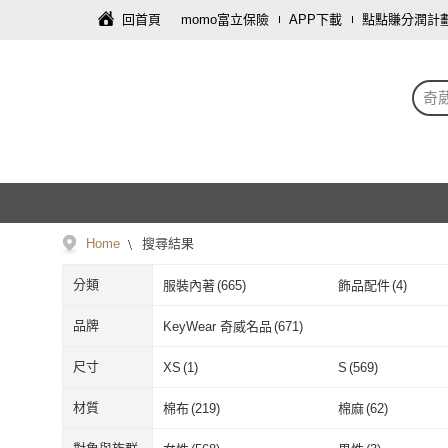
回首頁
momo富立保險
APP下載
點點賺分潤計
奇
Home
搜尋結果
分類
服裝內著
(
665
)
飾品配件
(
4
)
品牌
KeyWear 奇威名品
(
671
)
KeyWear 奇威名品
(
671
)
尺寸
XS
(
1
)
S
(
569
)
XS
(
1
)
S
(
569
)
Free
(
23
)
24腰(61公分)
(
2
)
材質
棉布
(
219
)
棉麻
(
62
)
Free
(
23
)
24腰(61公分)
(
29腰(74公分)
(
59
)
30腰(76公分)
(
138
)
棉布
(
219
)
棉麻
(
62
)