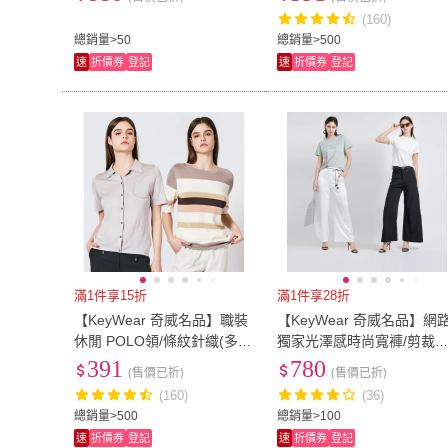
(160)
總銷量>50
總銷量>500
速
折價券
登記
速
折價券
登記
滿1件享15折
滿1件享28折
【KeyWear 奇威名品】職裝
【KeyWear 奇威名品】網
休閒 POLO領/條紋針織(多款
獨家光澤感時尚寬褲/剪裁
任選)
計西裝寬褲(精選兩款)
391
780
(售價已折)
(售價已折)
(160)
(36)
總銷量>500
總銷量>100
速
折價券
登記
速
折價券
登記