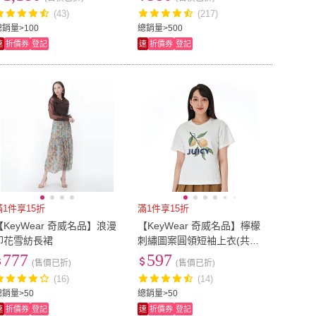
(43)
(217)
總銷量>100
總銷量>500
速
折價券
登記
速
折價券
登記
滿1件享15折
滿1件享15折
【KeyWear 奇威名品】浪漫
【KeyWear 奇威名品】檸檬
印花雪紡長裙
刺繡圖案圓領短袖上衣(共2
色)
777
597
(售價已折)
(售價已折)
(16)
(14)
總銷量>50
總銷量>50
速
折價券
登記
速
折價券
登記