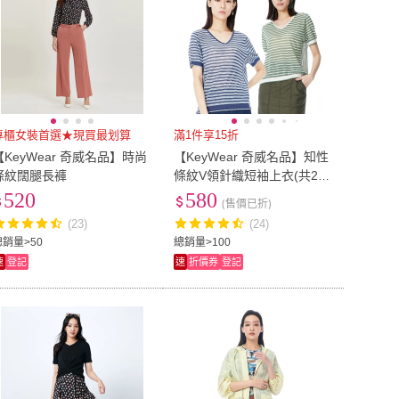
專櫃女裝首選★現買最划算
滿1件享15折
【KeyWear 奇威名品】時尚
【KeyWear 奇威名品】知性
條紋闊腿長褲
條紋V領針織短袖上衣(共2
色)
520
580
(售價已折)
(23)
(24)
總銷量>50
總銷量>100
速
登記
速
折價券
登記