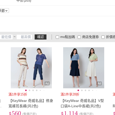
尼龍
(
71
)
聚酯纖維
(
274
)
彈性
中性
(
203
)
138
)
31腰(79公分)
(
56
)
32腰(81公分)
(
128
)
37腰(94公分)
(
8
)
38腰(97公分)
(
1
)
尼龍
(
71
)
聚酯纖維
(
274
)
中性
(
203
)
季節
55
)
37腰(94公分)
(
8
)
38腰(97公分)
(
1
)
~
確認
mo點加碼
商店免運券
折價
大家電安心配
大家電快配
商
低溫宅配
定期配/分次配
貨
4
及以上
3
及以上
2
及
Ad
Ad
滿1件享15折
滿1件享28折
裝
【KeyWear 奇威名品】修身
【KeyWear 奇威名品】V型
款
寬褲耳長褲(共2色)
口袋A-Line中長裙(共2色)
560
1,114
(售價已折)
(售價已折)