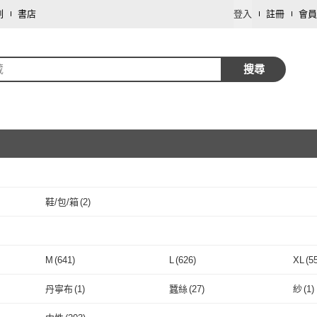
劃
書店
登入
註冊
會員
葳
搜尋
鞋/包/箱
(
2
)
取消
取消
M
(
641
)
L
(
626
)
XL
(
5
取消
M
(
641
)
L
(
626
)
25腰(64公分)
(
6
)
26腰(66公分)
(
22
)
27腰(
丹寧布
(
1
)
蠶絲
(
27
)
紗
(
1
)
2
)
25腰(64公分)
(
6
)
26腰(66公分)
取消
(
22
)
31腰(79公分)
(
56
)
32腰(81公分)
(
128
)
33腰(
丹寧布
(
1
)
蠶絲
(
27
)