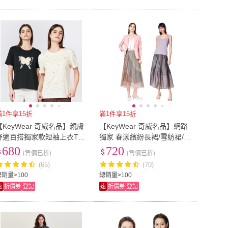
滿1件享15折
滿1件享15折
【KeyWear 奇威名品】親膚
【KeyWear 奇威名品】網路
舒適百搭獨家款短袖上衣T恤
獨家 春漾繽紛長裙/雪紡裙/
(多款任選/黑色/米色/咖啡色)
紗裙/裙子(多款任選)
680
720
(售價已折)
(售價已折)
(65)
(70)
總銷量>100
總銷量>100
速
折價券
登記
速
折價券
登記