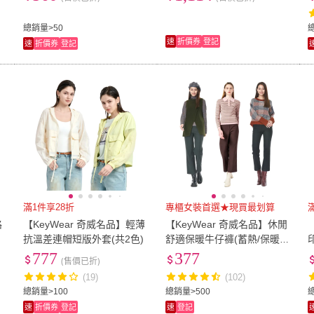
總銷量>50
速
折價券
登記
速
折價券
登記
滿1件享28折
專櫃女裝首選★現買最划算
路
【KeyWear 奇威名品】輕薄
【KeyWear 奇威名品】休閒
設
抗溫差連帽短版外套(共2色)
舒適保暖牛仔褲(蓄熱/保暖/
多款任選)
777
377
(售價已折)
(19)
(102)
總銷量>100
總銷量>500
速
折價券
登記
速
登記