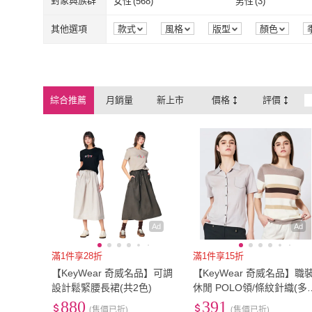
萊卡
(
2
)
嫘縈
(
149
)
對象與族群
女性
(
568
)
男性
(
3
)
29腰(74公分)
(
59
)
30腰(76公分)
(
35腰(89公分)
(
35
)
36腰(91公分)
(
55
)
萊卡
(
2
)
嫘縈
(
149
)
其它
(
194
)
尼龍/塑料
(
1
)
女性
(
568
)
男性
(
3
)
其他選項
款式
風格
版型
顏色
35腰(89公分)
(
35
)
36腰(91公分)
(
其它
(
194
)
尼龍/塑料
(
1
)
綜合推薦
月銷量
新上市
價格
評價
Ad
Ad
滿1件享28折
滿1件享15折
【KeyWear 奇威名品】可調
【KeyWear 奇威名品】職
設計鬆緊腰長裙(共2色)
休閒 POLO領/條紋針織(多
任選)
880
391
(售價已折)
(售價已折)