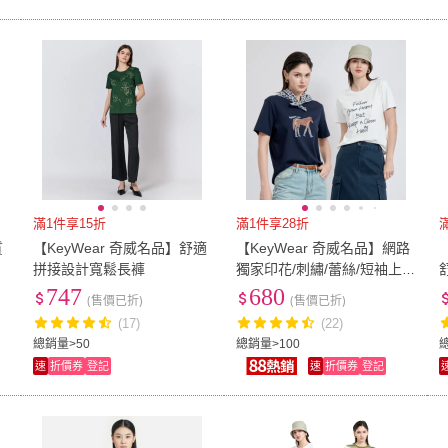
滿1件享15折
滿1件享28折
質
【KeyWear 奇威名品】舒適
【KeyWear 奇威名品】網路
拼接設計寬鬆長褲
獨家印花/刺繡/蕾絲/短袖上
衣T恤(精選多款)
747
680
(售價已折)
(售價已折)
(17)
(22)
總銷量>50
總銷量>100
速
折價券
登記
速
折價券
登記