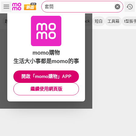
套筒
起子轉
星型
板手
卡簧式
含連桿
black
短白
工具箱
t型扳
momo購物
生活大小事都是momo的事
開啟「momo購物」APP
繼續使用網頁版